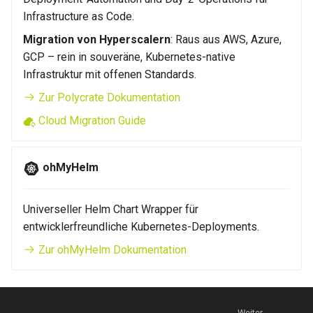
Infrastructure as Code.
Wartungsfenster
Migration von Hyperscalern
: Raus aus AWS, Azure,
GCP – rein in souveräne, Kubernetes-native
Downtime & Timeline
Infrastruktur mit offenen Standards.
Zur Polycrate Dokumentation
Notes
Cloud Migration Guide
Projekte
ohMyHelm
Action Runs
Labels & Konventionen
Universeller Helm Chart Wrapper für
entwicklerfreundliche Kubernetes-Deployments.
Audit & Compliance
Zur ohMyHelm Dokumentation
Pricing & Business Layer
Operator-Deployment
Weiter