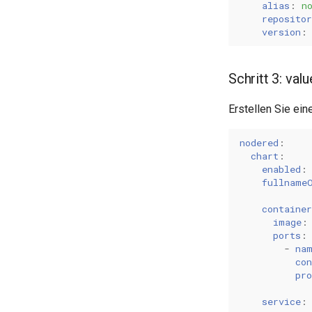
alias
:
n
repositor
version
:
Schritt 3: val
Erstellen Sie ein
nodered
:
chart
:
enabled
:
fullname
container
image
:
ports
:
-
na
con
pro
service
: