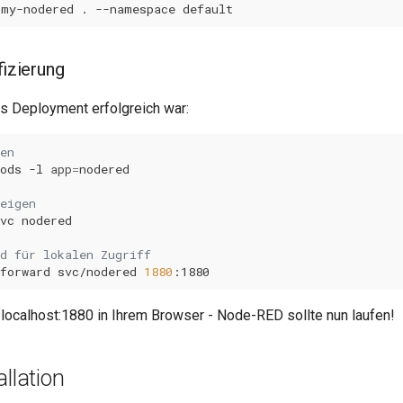
my-nodered
.
--namespace
fizierung
as Deployment erfolgreich war:
en
ods
-l
app
=
eigen
vc
d für lokalen Zugriff
forward
svc/nodered
1880
//localhost:1880 in Ihrem Browser - Node-RED sollte nun laufen!
allation