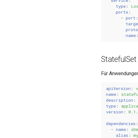
service
:
type
:
Lo
ports
:
-
port
targe
proto
name
StatefulSet 
Für Anwendungen,
apiVersion
:
name
:
statef
description
:
type
:
applic
version
:
0.1
dependencies
-
name
:
oh
alias
:
m