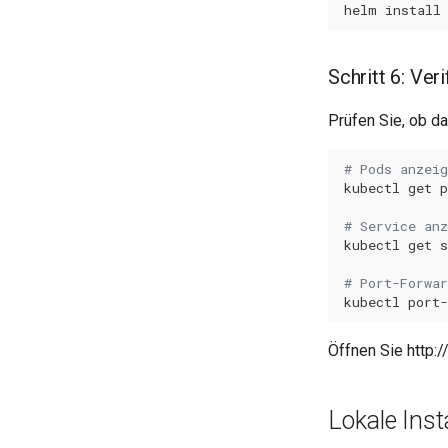
helm
install
Schritt 6: Veri
Prüfen Sie, ob d
# Pods anzeig
kubectl
get
p
# Service anz
kubectl
get
s
# Port-Forwar
kubectl
port-
Öffnen Sie http:
Lokale Inst