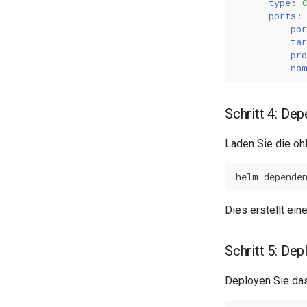
type
:
ports
:
-
por
tar
pro
na
Schritt 4: De
Laden Sie die o
helm
depende
Dies erstellt ein
Schritt 5: De
Deployen Sie das