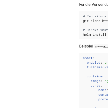
Für die Verwendu
# Repository 
git
clone
# Direkt inst
helm
install
Beispiel
my-val
chart
:
enabled
:
t
fullnameOv
container
:
image
:
n
ports
:
-
name
conta
proto