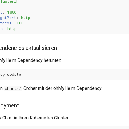
ClusterIP
t
:
1880
getPort
:
http
tocol
:
TCP
me
:
http
pendencies aktualisieren
hMyHelm Dependency herunter:
ncy
en
Ordner mit der ohMyHelm Dependency.
charts/
ployment
 Chart in Ihren Kubernetes Cluster: