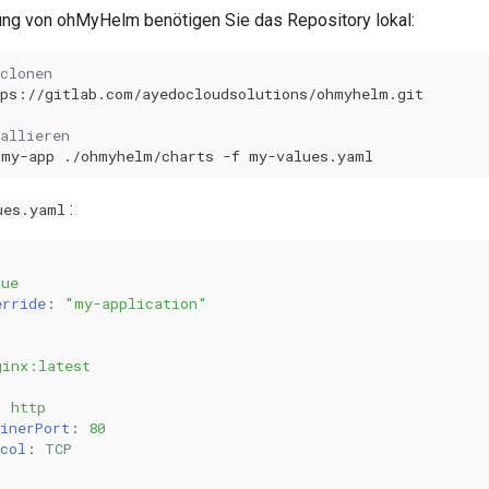
ng von ohMyHelm benötigen Sie das Repository lokal:
clonen
allieren
my-app
./ohmyhelm/charts
-f
:
ues.yaml
rue
erride
:
"my-application"
ginx:latest
:
http
inerPort
:
80
col
:
TCP