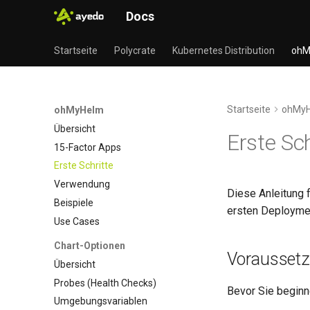
Docs
Startseite
Polycrate
Kubernetes Distribution
ohM
Startseite
ohMy
ohMyHelm
Übersicht
Erste Sc
15-Factor Apps
Erste Schritte
Verwendung
Diese Anleitung f
Beispiele
ersten Deployme
Use Cases
Chart-Optionen
Vorausset
Übersicht
Probes (Health Checks)
Bevor Sie beginne
Umgebungsvariablen