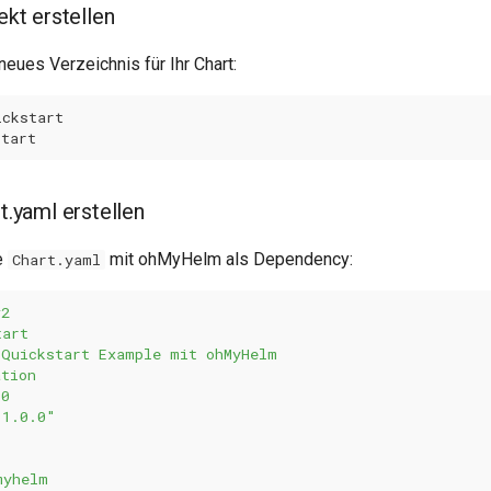
jekt erstellen
 neues Verzeichnis für Ihr Chart:
rt.yaml erstellen
e
mit ohMyHelm als Dependency:
Chart.yaml
v2
tart
Quickstart Example mit ohMyHelm
ation
.0
"1.0.0"
:
myhelm