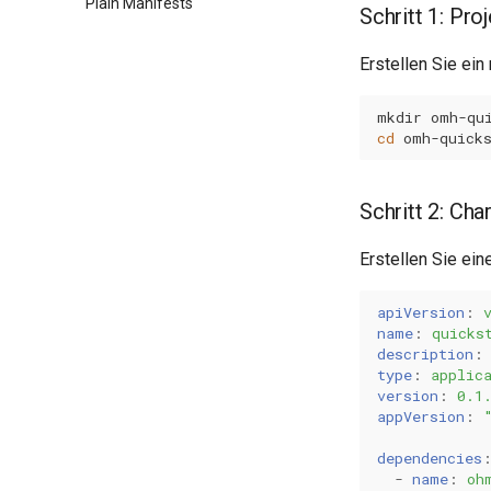
Plain Manifests
Schritt 1: Pro
Erstellen Sie ein
mkdir
cd
Schritt 2: Cha
Erstellen Sie ein
apiVersion
:
name
:
quicks
description
:
type
:
applic
version
:
0.1
appVersion
:
dependencies
-
name
:
oh