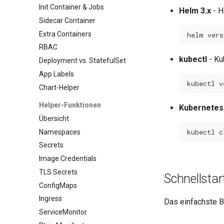
Init Container & Jobs
Helm 3.x
- H
Sidecar Container
Extra Containers
helm
RBAC
kubectl
- Ku
Deployment vs. StatefulSet
App Labels
kubectl
v
Chart-Helper
Helper-Funktionen
Kubernetes
Übersicht
kubectl
Namespaces
Secrets
Image Credentials
TLS Secrets
Schnellsta
ConfigMaps
Ingress
Das einfachste B
ServiceMonitor