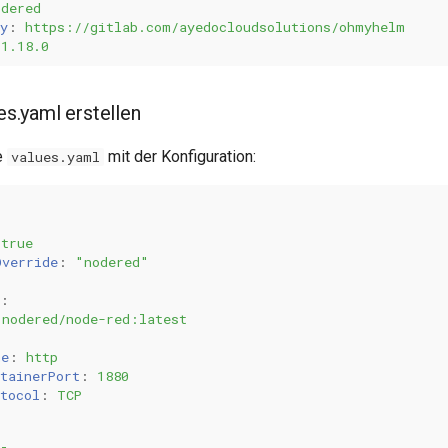
odered
y
:
https://gitlab.com/ayedocloudsolutions/ohmyhelm
1.18.0
ues.yaml erstellen
e
mit der Konfiguration:
values.yaml
true
Override
:
"nodered"
:
nodered/node-red:latest
me
:
http
tainerPort
:
1880
tocol
:
TCP