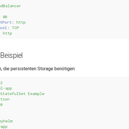
adBalancer
:
80
tPort
:
http
col
:
TCP
:
http
Beispiel
 die persistenten Storage benötigen:
v2
ul-app
StatefulSet Example
ation
.0
:
myhelm
yapp