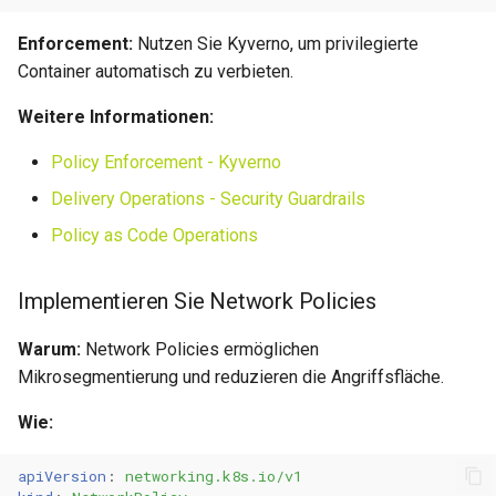
Enforcement:
Nutzen Sie Kyverno, um privilegierte
Observability
Wartungsfenster
Container automatisch zu verbieten.
Implementieren Sie
Downtime & Timeline
Weitere Informationen:
Structured Logging
Notes
Policy Enforcement - Kyverno
Exportieren Sie Metrics
Delivery Operations - Security Guardrails
Projekte
Policy as Code Operations
Implementieren Sie
Distributed Tracing
Action Runs
Implementieren Sie Network Policies
GitOps
Labels & Konventionen
Warum:
Network Policies ermöglichen
Verwalten Sie Konfiguration
Mikrosegmentierung und reduzieren die Angriffsfläche.
Audit & Compliance
in Git
Wie:
Pricing & Business Layer
Verwenden Sie Helm Charts
apiVersion
:
networking.k8s.io/v1
Operator-Deployment