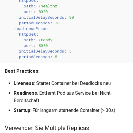
httpGet
:
path
:
/healthz
port
:
8080
initialDelaySeconds
:
30
periodSeconds
:
10
readinessProbe
:
httpGet
:
path
:
/ready
port
:
8080
initialDelaySeconds
:
5
periodSeconds
:
5
Best Practices:
Liveness
: Startet Container bei Deadlocks neu
Readiness
: Entfernt Pod aus Service bei Nicht-
Bereitschaft
Startup
: Für langsam startende Container (> 30s)
Verwenden Sie Multiple Replicas