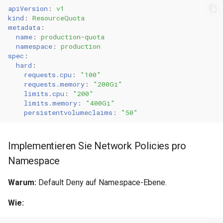
apiVersion
:
v1
kind
:
ResourceQuota
metadata
:
name
:
production-quota
namespace
:
production
spec
:
hard
:
requests.cpu
:
"100"
requests.memory
:
"200Gi"
limits.cpu
:
"200"
limits.memory
:
"400Gi"
persistentvolumeclaims
:
"50"
Implementieren Sie Network Policies pro
Namespace
Warum:
Default Deny auf Namespace-Ebene.
Wie: