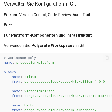
Verwalten Sie Konfiguration in Git
Warum:
Version Control, Code Review, Audit Trail.
Wie:
Für Plattform-Komponenten und Infrastruktur:
Verwenden Sie
Polycrate Workspaces
in Git:
# workspace.poly
name
:
production-platform
blocks
:
-
name
:
cilium
from
:
cargo.ayedo.cloud/ayedo/k8s/cilium:1.0.0
-
name
:
victoriametrics
from
:
cargo.ayedo.cloud/ayedo/k8s/victoria-metric
-
name
:
harbor
from
:
cargo.ayedo.cloud/ayedo/k8s/harbor:2.0.0