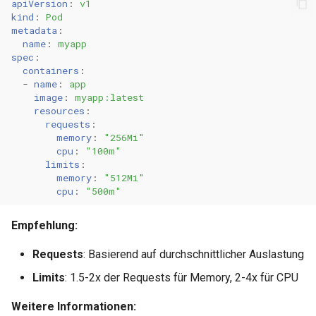
apiVersion
:
v1
kind
:
Pod
metadata
:
name
:
myapp
spec
:
containers
:
-
name
:
app
image
:
myapp:latest
resources
:
requests
:
memory
:
"256Mi"
cpu
:
"100m"
limits
:
memory
:
"512Mi"
cpu
:
"500m"
Empfehlung:
Requests
: Basierend auf durchschnittlicher Auslastung
Limits
: 1.5-2x der Requests für Memory, 2-4x für CPU
Weitere Informationen: