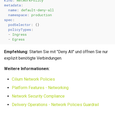
kind
:
NetworkPolicy
Namespaces
metadata
:
name
:
default-deny-all
Metriken & Prometheus-
namespace
:
production
Verwenden Sie
Export
spec
:
Namespaces zur Trennung
podSelector
:
{}
Vorkonfigurierte Daten
policyTypes
:
Setzen Sie Resource
-
Ingress
-
Egress
Quotas
Management Commands
Empfehlung:
Starten Sie mit "Deny All" und öffnen Sie nur
Implementieren Sie
explizit benötigte Verbindungen.
Network Policies pro
Namespace
Weitere Informationen:
Deployment-Strategien
Cilium Network Policies
Platform Features - Networking
Verwenden Sie Rolling
Network Security Compliance
Updates
Delivery Operations - Network Policies Guardrail
Testen Sie in Staging