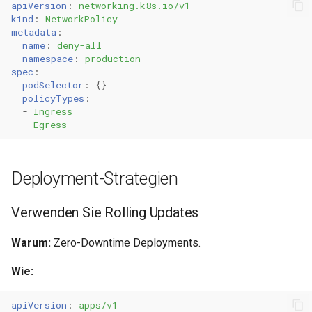
apiVersion
:
networking.k8s.io/v1
kind
:
NetworkPolicy
metadata
:
name
:
deny-all
namespace
:
production
spec
:
podSelector
:
{}
policyTypes
:
-
Ingress
-
Egress
Deployment-Strategien
Verwenden Sie Rolling Updates
Warum:
Zero-Downtime Deployments.
Wie:
apiVersion
:
apps/v1