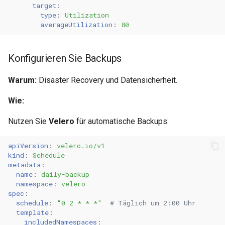
target
:
type
:
Utilization
averageUtilization
:
80
Konfigurieren Sie Backups
Warum:
Disaster Recovery und Datensicherheit.
Wie:
Nutzen Sie
Velero
für automatische Backups:
apiVersion
:
velero.io/v1
kind
:
Schedule
metadata
:
name
:
daily-backup
namespace
:
velero
spec
:
schedule
:
"0
2
*
*
*"
# Täglich um 2:00 Uhr
template
:
includedNamespaces
: