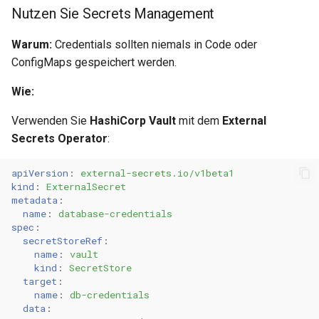
Nutzen Sie Secrets Management
Implementieren Sie Canary
Deployments
Warum:
Credentials sollten niemals in Code oder
ConfigMaps gespeichert werden.
Compliance
Wie:
Aktivieren Sie Audit Logging
Verwenden Sie
HashiCorp Vault
mit dem
External
Secrets Operator
:
Dokumentieren Sie Ihre
Architektur
apiVersion
:
external-secrets.io/v1beta1
kind
:
ExternalSecret
Weiterführende Ressourcen
metadata
:
name
:
database-credentials
Support
spec
:
secretStoreRef
:
name
:
vault
kind
:
SecretStore
target
:
name
:
db-credentials
data
: