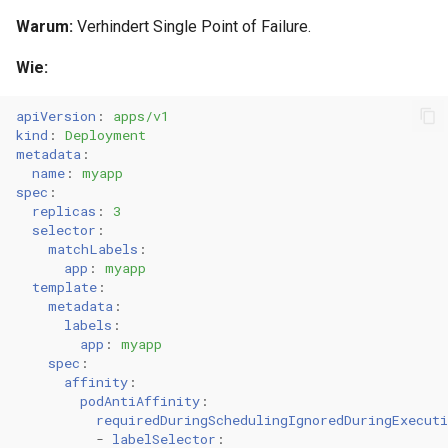
Warum:
Verhindert Single Point of Failure.
Wie:
apiVersion
:
apps/v1
kind
:
Deployment
metadata
:
name
:
myapp
spec
:
replicas
:
3
selector
:
matchLabels
:
app
:
myapp
template
:
metadata
:
labels
:
app
:
myapp
spec
:
affinity
:
podAntiAffinity
:
requiredDuringSchedulingIgnoredDuringExecuti
-
labelSelector
: