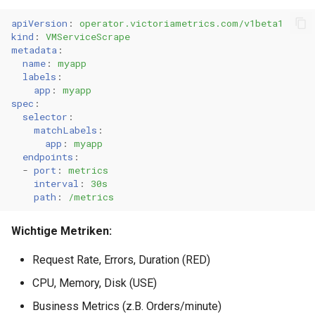
apiVersion
:
operator.victoriametrics.com/v1beta1
kind
:
VMServiceScrape
metadata
:
name
:
myapp
labels
:
app
:
myapp
spec
:
selector
:
matchLabels
:
app
:
myapp
endpoints
:
-
port
:
metrics
interval
:
30s
path
:
/metrics
Wichtige Metriken:
Request Rate, Errors, Duration (RED)
CPU, Memory, Disk (USE)
Business Metrics (z.B. Orders/minute)