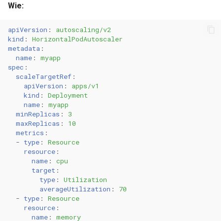
Wie:
apiVersion
:
autoscaling/v2
kind
:
HorizontalPodAutoscaler
metadata
:
name
:
myapp
spec
:
scaleTargetRef
:
apiVersion
:
apps/v1
kind
:
Deployment
name
:
myapp
minReplicas
:
3
maxReplicas
:
10
metrics
:
-
type
:
Resource
resource
:
name
:
cpu
target
:
type
:
Utilization
averageUtilization
:
70
-
type
:
Resource
resource
:
name
:
memory