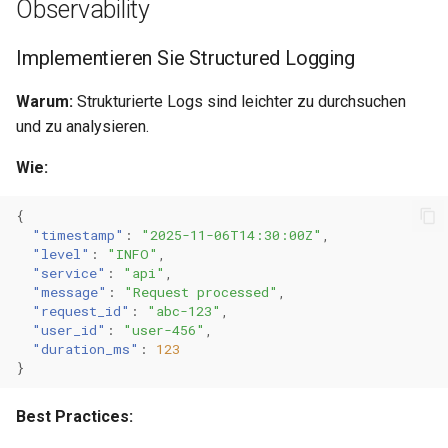
Observability
Implementieren Sie Structured Logging
Warum:
Strukturierte Logs sind leichter zu durchsuchen
und zu analysieren.
Wie:
{
"timestamp"
:
"2025-11-06T14:30:00Z"
,
"level"
:
"INFO"
,
"service"
:
"api"
,
"message"
:
"Request processed"
,
"request_id"
:
"abc-123"
,
"user_id"
:
"user-456"
,
"duration_ms"
:
123
}
Best Practices: