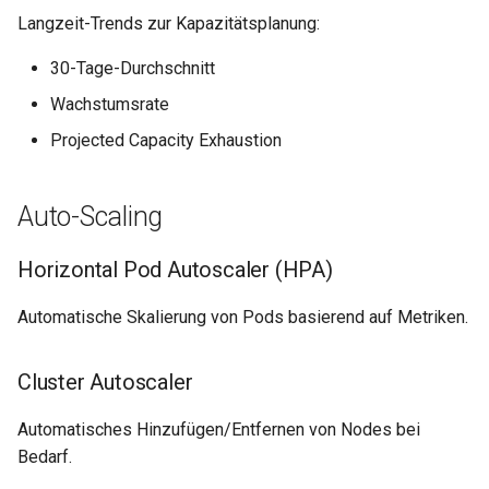
Langzeit-Trends zur Kapazitätsplanung:
Wartungsfenster
30-Tage-Durchschnitt
Wachstumsrate
Downtime & Timeline
Projected Capacity Exhaustion
Notes
Auto-Scaling
Projekte
Action Runs
Horizontal Pod Autoscaler (HPA)
Automatische Skalierung von Pods basierend auf Metriken.
Labels & Konventionen
Audit & Compliance
Cluster Autoscaler
Pricing & Business Layer
Automatisches Hinzufügen/Entfernen von Nodes bei
Bedarf.
Operator-Deployment