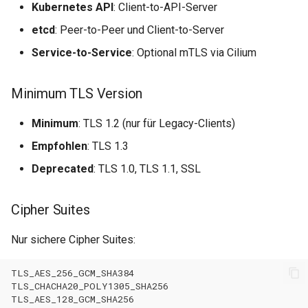
Kubernetes API
: Client-to-API-Server
Support
etcd
: Peer-to-Peer und Client-to-Server
Wartungsfenster
Service-to-Service
: Optional mTLS via Cilium
Downtime & Timeline
Minimum TLS Version
Notes
Minimum
: TLS 1.2 (nur für Legacy-Clients)
Projekte
Empfohlen
: TLS 1.3
Action Runs
Deprecated
: TLS 1.0, TLS 1.1, SSL
Labels & Konventionen
Cipher Suites
Audit & Compliance
Nur sichere Cipher Suites:
Pricing & Business Layer
Operator-Deployment