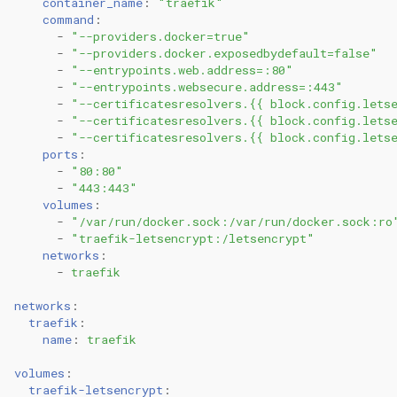
container_name
:
"traefik"
command
:
-
"--providers.docker=true"
0.11.12
-
"--providers.docker.exposedbydefault=false"
-
"--entrypoints.web.address=:80"
0.11.11
-
"--entrypoints.websecure.address=:443"
-
"--certificatesresolvers.{{
block.config.lets
-
"--certificatesresolvers.{{
block.config.lets
0.11.10
-
"--certificatesresolvers.{{
block.config.lets
ports
:
0.11.9
-
"80:80"
-
"443:443"
volumes
:
0.11.8
-
"/var/run/docker.sock:/var/run/docker.sock:ro
-
"traefik-letsencrypt:/letsencrypt"
networks
:
0.11.7
-
traefik
0.11.6
networks
:
traefik
:
name
:
traefik
0.11.5
volumes
:
0.11.4
traefik-letsencrypt
: