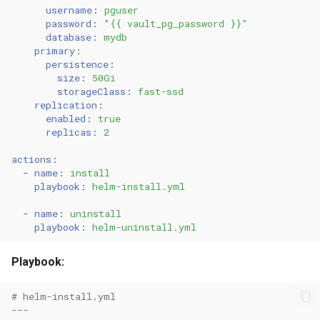
username
:
pguser
password
:
"{{
vault_pg_password
}}"
database
:
mydb
primary
:
persistence
:
size
:
50Gi
storageClass
:
fast-ssd
replication
:
enabled
:
true
replicas
:
2
actions
:
-
name
:
install
playbook
:
helm-install.yml
-
name
:
uninstall
playbook
:
helm-uninstall.yml
Playbook:
# helm-install.yml
---