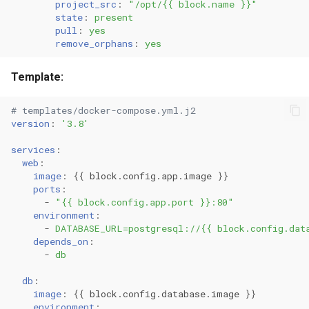
project_src
:
"/opt/{{
block.name
}}"
state
:
present
pull
:
yes
remove_orphans
:
yes
Template:
# templates/docker-compose.yml.j2
version
:
'3.8'
services
:
web
:
image
:
{{
block.config.app.image
}}
ports
:
-
"{{
block.config.app.port
}}:80"
environment
:
-
DATABASE_URL=postgresql://{{ block.config.dat
depends_on
:
-
db
db
:
image
:
{{
block.config.database.image
}}
environment
: