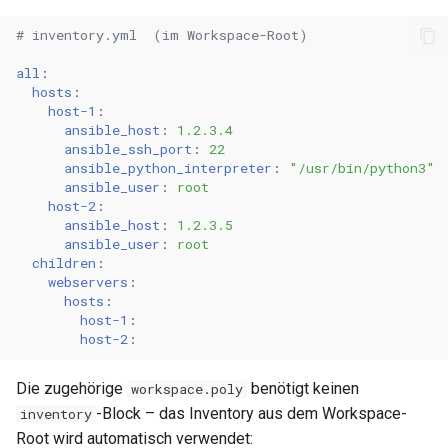
# inventory.yml  (im Workspace-Root)
all
:
hosts
:
host-1
:
ansible_host
:
1.2.3.4
ansible_ssh_port
:
22
ansible_python_interpreter
:
"/usr/bin/python3"
ansible_user
:
root
host-2
:
ansible_host
:
1.2.3.5
ansible_user
:
root
children
:
webservers
:
hosts
:
host-1
:
host-2
:
Die zugehörige
benötigt keinen
workspace.poly
-Block – das Inventory aus dem Workspace-
inventory
Root wird automatisch verwendet: