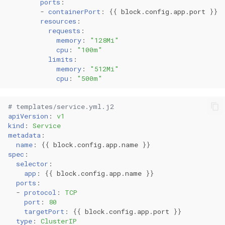
ports
:
-
containerPort
:
{{
block.config.app.port
}}
resources
:
requests
:
memory
:
"128Mi"
cpu
:
"100m"
limits
:
memory
:
"512Mi"
cpu
:
"500m"
# templates/service.yml.j2
apiVersion
:
v1
kind
:
Service
metadata
:
name
:
{{
block.config.app.name
}}
spec
:
selector
:
app
:
{{
block.config.app.name
}}
ports
:
-
protocol
:
TCP
port
:
80
targetPort
:
{{
block.config.app.port
}}
type
:
ClusterIP