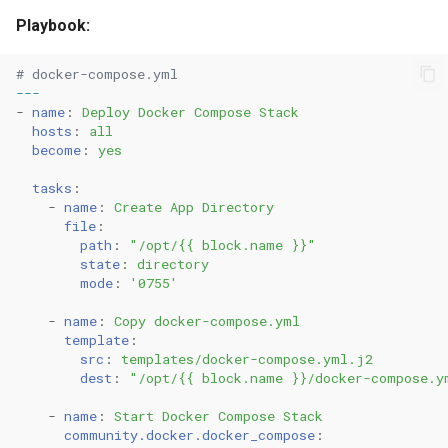
Playbook:
# docker-compose.yml
---
-
name
:
Deploy Docker Compose Stack
hosts
:
all
become
:
yes
tasks
:
-
name
:
Create App Directory
file
:
path
:
"/opt/{{
block.name
}}"
state
:
directory
mode
:
'0755'
-
name
:
Copy docker-compose.yml
template
:
src
:
templates/docker-compose.yml.j2
dest
:
"/opt/{{
block.name
}}/docker-compose.y
-
name
:
Start Docker Compose Stack
community.docker.docker_compose
: