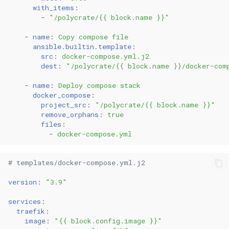
0.29.6
0.11.22
with_items
:
-
"/polycrate/{{
block.name
}}"
0.29.5
0.11.21
-
name
:
Copy compose file
ansible.builtin.template
:
0.29.4
0.11.20
src
:
docker-compose.yml.j2
dest
:
"/polycrate/{{
block.name
}}/docker-com
0.29.3
0.11.19
-
name
:
Deploy compose stack
docker_compose
:
0.29.2
0.11.18
project_src
:
"/polycrate/{{
block.name
}}"
remove_orphans
:
true
files
:
0.29.1
0.11.17
-
docker-compose.yml
0.29.0
0.11.16
# templates/docker-compose.yml.j2
0.28.0
0.11.15
version
:
"3.9"
0.11.14
services
:
traefik
:
image
:
"{{
block.config.image
}}"
0.11.13