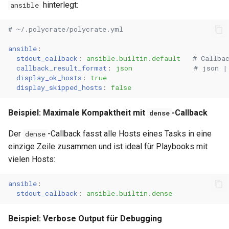
hinterlegt:
ansible
# ~/.polycrate/polycrate.yml
ansible
:
stdout_callback
:
ansible.builtin.default
# Callba
callback_result_format
:
json
# json |
display_ok_hosts
:
true
display_skipped_hosts
:
false
Beispiel: Maximale Kompaktheit mit
-Callback
dense
Der
-Callback fasst alle Hosts eines Tasks in eine
dense
einzige Zeile zusammen und ist ideal für Playbooks mit
vielen Hosts:
ansible
:
stdout_callback
:
ansible.builtin.dense
Beispiel: Verbose Output für Debugging