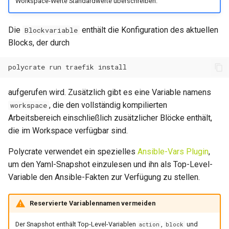
Workspace-Werte Standardwerte überschreiben.
4. ConfigMaps und Secrets
0.34.1
0.14.13
Management
Wartungsfenster
Die
enthält die Konfiguration des aktuellen
Blockvariable
0.34.0
0.14.12
Blocks, der durch
5. Multi-Cluster
Downtime & Timeline
Deployments
0.33.0
0.14.11
Notes
Erweiterte Ansible-Beispiele
0.32.0
0.14.10
aufgerufen wird. Zusätzlich gibt es eine Variable namens
Projekte
, die den vollständig kompilierten
workspace
Ansible Vault für Secrets
0.31.1
0.14.9
Arbeitsbereich einschließlich zusätzlicher Blöcke enthält,
Action Runs
die im Workspace verfügbar sind.
Dynamische Inventories
0.31.0
0.14.8
Labels & Konventionen
Polycrate verwendet ein spezielles
Ansible-Vars Plugin
,
Rollback-Playbook
0.30.9
0.14.6
um den Yaml-Snapshot einzulesen und ihn als Top-Level-
Audit & Compliance
Variable den Ansible-Fakten zur Verfügung zu stellen.
Erweiterte Docker-Beispiele
0.30.8
0.14.5
Pricing & Business Layer
Reservierte Variablennamen vermeiden
Multi-Container
0.30.7
0.14.4
Anwendungen
Operator-Deployment
Der Snapshot enthält Top-Level-Variablen
,
und
action
block