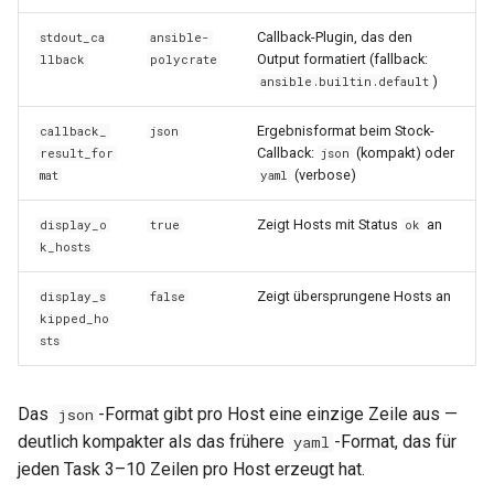
Callback-Plugin, das den
stdout_ca
ansible-
Output formatiert (fallback:
llback
polycrate
)
ansible.builtin.default
Ergebnisformat beim Stock-
callback_
json
Callback:
(kompakt) oder
result_for
json
(verbose)
mat
yaml
Zeigt Hosts mit Status
an
display_o
true
ok
k_hosts
Zeigt übersprungene Hosts an
display_s
false
kipped_ho
sts
Das
-Format gibt pro Host eine einzige Zeile aus —
json
deutlich kompakter als das frühere
-Format, das für
yaml
jeden Task 3–10 Zeilen pro Host erzeugt hat.