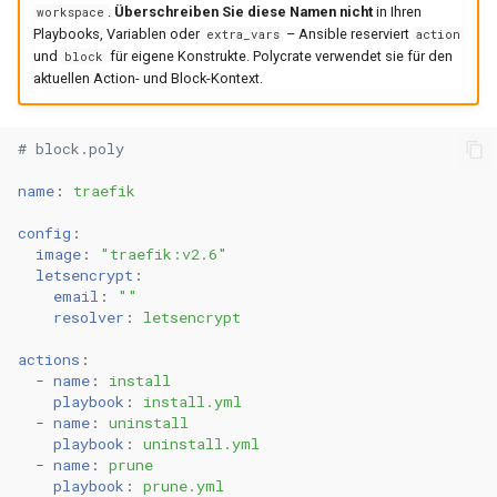
.
Überschreiben Sie diese Namen nicht
in Ihren
workspace
0.30.6
0.14.3
Playbooks, Variablen oder
– Ansible reserviert
extra_vars
action
Docker Image Building mit
Metriken & Prometheus-
und
für eigene Konstrukte. Polycrate verwendet sie für den
block
Ansible
Export
0.30.5
0.14.2
aktuellen Action- und Block-Kontext.
Docker Backup und Restore
Vorkonfigurierte Daten
0.30.4
0.14.1
# block.poly
Docker Health Checks und
Management Commands
0.30.3
0.14.0
name
:
traefik
Monitoring
config
:
0.30.2
0.13.2
image
:
"traefik:v2.6"
Zero-Downtime Updates
letsencrypt
:
0.30.1
0.13.1
email
:
""
Docker Network
resolver
:
letsencrypt
Management
0.30.0
0.13.0
actions
:
-
name
:
install
Best Practices für Ansible mit
0.29.17
0.12.1
playbook
:
install.yml
Polycrate
-
name
:
uninstall
playbook
:
uninstall.yml
0.29.16
0.12.0
-
name
:
prune
1. Idempotente Playbooks
playbook
:
prune.yml