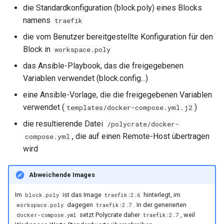
Loopback-Integration
i
die Standardkonfiguration (block.poly) eines Blocks
Task-Fortschritt in Echtzeit
Workflows
Helper-Funktionen
Disaster Recovery
0.38.0
0.15.4
Deployment vs. StatefulSe
ServiceMonitor
Vulnerability Management
namens
traefik
t
(Stock-Callback)
Domains & DNS
die vom Benutzer bereitgestellte Konfiguration für den
Snapshot
Runbooks
0.37.2
0.15.3
App Labels
Plain Manifests
Intrusion Detection
i
Block in
workspace.poly
Ansible für Docker
S3 Buckets & Object Storage
a
Konfiguration
Troubleshooting
0.37.1
0.15.2
Chart-Helper
Cryptography
das Ansible-Playbook, das die freigegebenen
Docker-Compose mit
Kubernetes Volumes
Variablen verwendet (block.config...)
l
Ansible deployen
Namenskonventionen
0.37.0
0.15.1
Network Security
eine Ansible-Vorlage, die die freigegebenen Variablen
i
LoadBalancer
verwendet (
)
templates/docker-compose.yml.j2
Ansible für Kubernetes
Workspace-Verschlüsselung
0.36.0
0.15.0
SBOM
s
die resultierende Datei
/polycrate/docker-
PoPs & Provider
i
, die auf einen Remote-Host übertragen
1. Kubernetes Manifeste
compose.yml
Spec-Driven Development
0.35.2
0.14.17
Capacity Management
mit Ansible
wird
DataSources
e
0.35.1
0.14.16
Log Review
r
2. Helm Charts mit Ansible
Endpoint-Monitoring
Abweichende Images
0.35.0
0.14.15
GDPR Art. 17
t
Im
ist das Image
hinterlegt, im
block.poly
traefik:2.6
3. Komplexe Multi-
Backup-Übersicht
dagegen
. In der generierten
workspace.poly
traefik:2.7
Resource Deployments
0.34.2
0.14.14
FAQ
setzt Polycrate daher
, weil
docker-compose.yml
traefik:2.7
Wartungen