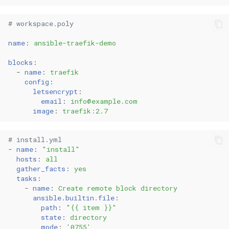
schreiben
0.29.15
0.11.31
# workspace.poly
2. Fehlerbehandlung
0.29.14
0.11.30
name
:
ansible-traefik-demo
3. Ansible Tags verwenden
0.29.13
0.11.29
blocks
:
-
name
:
traefik
4. Ansible Facts nutzen
0.29.12
0.11.28
config
:
letsencrypt
:
5. Secrets sicher handhaben
email
:
info@example.com
0.29.11
0.11.27
image
:
traefik:2.7
0.29.10
0.11.26
# install.yml
-
name
:
"install"
0.29.9
0.11.25
hosts
:
all
gather_facts
:
yes
tasks
:
0.29.8
0.11.24
-
name
:
Create remote block directory
ansible.builtin.file
:
0.29.7
0.11.23
path
:
"{{
item
}}"
state
:
directory
mode
:
'0755'