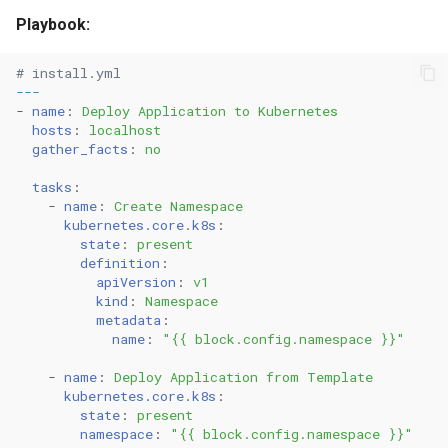
Playbook:
# install.yml
---
-
name
:
Deploy Application to Kubernetes
hosts
:
localhost
gather_facts
:
no
tasks
:
-
name
:
Create Namespace
kubernetes.core.k8s
:
state
:
present
definition
:
apiVersion
:
v1
kind
:
Namespace
metadata
:
name
:
"{{
block.config.namespace
}}"
-
name
:
Deploy Application from Template
kubernetes.core.k8s
:
state
:
present
namespace
:
"{{
block.config.namespace
}}"