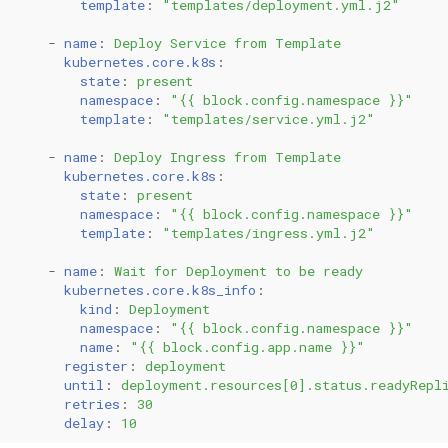
template
:
"templates/deployment.yml.j2"
-
name
:
Deploy Service from Template
kubernetes.core.k8s
:
state
:
present
namespace
:
"{{
block.config.namespace
}}"
template
:
"templates/service.yml.j2"
-
name
:
Deploy Ingress from Template
kubernetes.core.k8s
:
state
:
present
namespace
:
"{{
block.config.namespace
}}"
template
:
"templates/ingress.yml.j2"
-
name
:
Wait for Deployment to be ready
kubernetes.core.k8s_info
:
kind
:
Deployment
namespace
:
"{{
block.config.namespace
}}"
name
:
"{{
block.config.app.name
}}"
register
:
deployment
until
:
deployment.resources[0].status.readyRepl
retries
:
30
delay
:
10