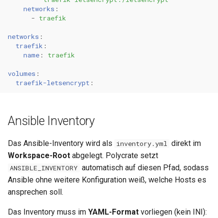
networks
:
-
traefik
networks
:
traefik
:
name
:
traefik
volumes
:
traefik-letsencrypt
:
Ansible Inventory
Das Ansible-Inventory wird als
direkt im
inventory.yml
Workspace-Root
abgelegt. Polycrate setzt
automatisch auf diesen Pfad, sodass
ANSIBLE_INVENTORY
Ansible ohne weitere Konfiguration weiß, welche Hosts es
ansprechen soll.
Das Inventory muss im
YAML-Format
vorliegen (kein INI):