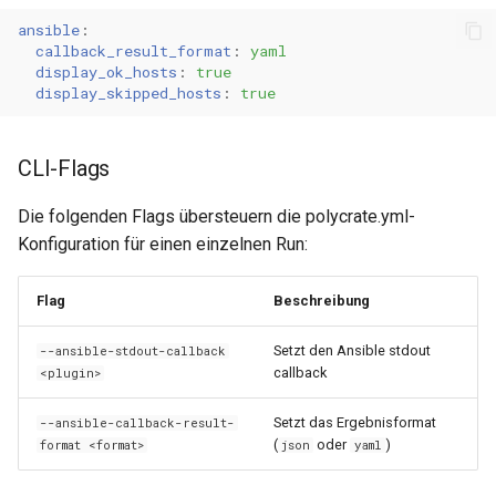
ansible
:
callback_result_format
:
yaml
display_ok_hosts
:
true
display_skipped_hosts
:
true
CLI-Flags
Die folgenden Flags übersteuern die polycrate.yml-
Konfiguration für einen einzelnen Run:
Flag
Beschreibung
Setzt den Ansible stdout
--ansible-stdout-callback
callback
<plugin>
Setzt das Ergebnisformat
--ansible-callback-result-
(
oder
)
format <format>
json
yaml