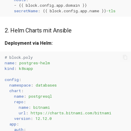
-
{{
block.config.app.domain
}}
secretName
:
{{
block.config.app.name
}}
-tls
2. Helm Charts mit Ansible
Deployment via Helm:
# block.poly
name
:
postgres-helm
kind
:
k8sapp
config
:
namespace
:
databases
chart
:
name
:
postgresql
repo
:
name
:
bitnami
url
:
https://charts.bitnami.com/bitnami
version
:
12.12.0
app
:
auth
: