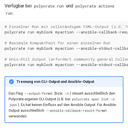
Verfügbar bei
und
polycrate run
polycrate actions
.
run
# Einzelner Run mit vollständigem YAML-Output (z.B. f
polycrate
run
myblock
myaction
--ansible-callback-res
# Maximale Kompaktheit für einen einzelnen Run
polycrate
run
myblock
myaction
--ansible-stdout-callb
# Unix-Stil Output (erfordert community.general Colle
polycrate
run
myblock
myaction
--ansible-stdout-callb
Trennung von CLI-Output und Ansible-Output
Das Flag
(bzw.
) steuert ausschließlich den
--output-format
-o
Polycrate-eigenen CLI-Output (z.B. bei
polycrate spec list -o
). Es hat keinen Einfluss auf den Ansible-Output. Für Ansible-
json
Output ausschließlich
--ansible-callback-result-format
verwenden.