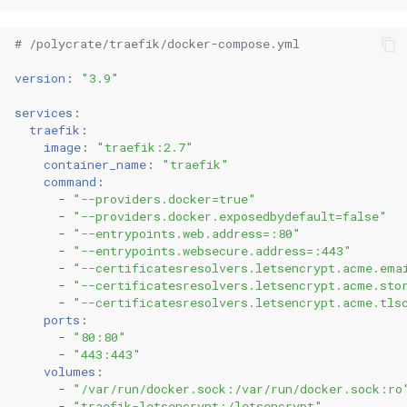
0.11.3
# /polycrate/traefik/docker-compose.yml
0.11.2
version
:
"3.9"
services
:
0.11.1
traefik
:
image
:
"traefik:2.7"
container_name
:
"traefik"
0.11.0
command
:
-
"--providers.docker=true"
-
"--providers.docker.exposedbydefault=false"
-
"--entrypoints.web.address=:80"
-
"--entrypoints.websecure.address=:443"
-
"--certificatesresolvers.letsencrypt.acme.ema
-
"--certificatesresolvers.letsencrypt.acme.sto
-
"--certificatesresolvers.letsencrypt.acme.tls
ports
:
-
"80:80"
-
"443:443"
volumes
:
-
"/var/run/docker.sock:/var/run/docker.sock:ro
-
"traefik-letsencrypt:/letsencrypt"