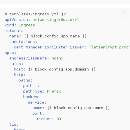
# templates/ingress.yml.j2
apiVersion
:
networking.k8s.io/v1
kind
:
Ingress
metadata
:
name
:
{{
block.config.app.name
}}
annotations
:
cert-manager.io/cluster-issuer
:
"letsencrypt-prod
spec
:
ingressClassName
:
nginx
rules
:
-
host
:
{{
block.config.app.domain
}}
http
:
paths
:
-
path
:
/
pathType
:
Prefix
backend
:
service
:
name
:
{{
block.config.app.name
}}
port
:
number
:
80
tls
:
-
hosts
: