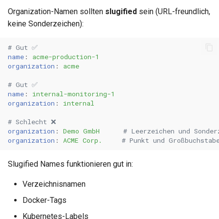
0.29.6
0.11.22
Organization-Namen sollten
slugified
sein (URL-freundlich,
keine Sonderzeichen):
Level 2 – Debug
0.29.5
0.11.21
# Gut ✅
Level 3 – Trace (Maximum)
0.29.4
0.11.20
name
:
acme-production-1
organization
:
acme
Konventionen
0.29.3
0.11.19
# Gut ✅
name
:
internal-monitoring-1
Block-Metadaten
0.29.2
0.11.18
organization
:
internal
Block-Struktur
0.29.1
0.11.17
# Schlecht ❌
organization
:
Demo GmbH
# Leerzeichen und Sonder
organization
:
ACME Corp.
# Punkt und Großbuchstab
1 Block = 1 App = 1 Chart
0.29.0
0.11.16
= 1 Namespace
Slugified Names funktionieren gut in:
0.28.0
0.11.15
Versionierung
Verzeichnisnamen
0.11.14
Docker-Tags
Change Types
Kubernetes-Labels
0.11.13