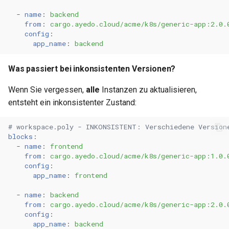
-
name
:
backend
from
:
cargo.ayedo.cloud/acme/k8s/generic-app:2.0.
config
:
app_name
:
backend
Was passiert bei inkonsistenten Versionen?
Wenn Sie vergessen,
alle
Instanzen zu aktualisieren,
entsteht ein inkonsistenter Zustand:
# workspace.poly - INKONSISTENT: Verschiedene Version
blocks
:
-
name
:
frontend
from
:
cargo.ayedo.cloud/acme/k8s/generic-app:1.0.
config
:
app_name
:
frontend
-
name
:
backend
from
:
cargo.ayedo.cloud/acme/k8s/generic-app:2.0.
config
:
app_name
:
backend