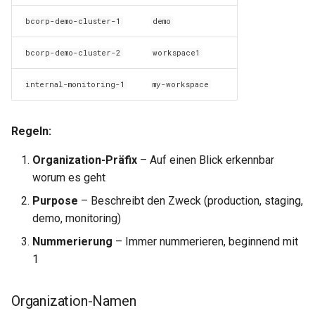
Sicherheit
0.29.15
0.11.31
bcorp-demo-cluster-1
demo
SSH-Keys
0.29.14
0.11.30
bcorp-demo-cluster-2
workspace1
Verschlüsselung
0.29.13
0.11.29
internal-monitoring-1
my-workspace
Secrets und Konfiguration
0.29.12
0.11.28
Regeln:
Registry-Zugriff
0.29.11
0.11.27
Organization-Präfix
– Auf einen Blick erkennbar
Testing
worum es geht
0.29.10
0.11.26
Purpose
– Beschreibt den Zweck (production, staging,
Snapshot-Testing
0.29.9
0.11.25
demo, monitoring)
Nummerierung
– Immer nummerieren, beginnend mit
Logging
0.29.8
0.11.24
1
Level 0 – Minimal
0.29.7
0.11.23
Organization-Namen
Level 1 – Normal (Standard)