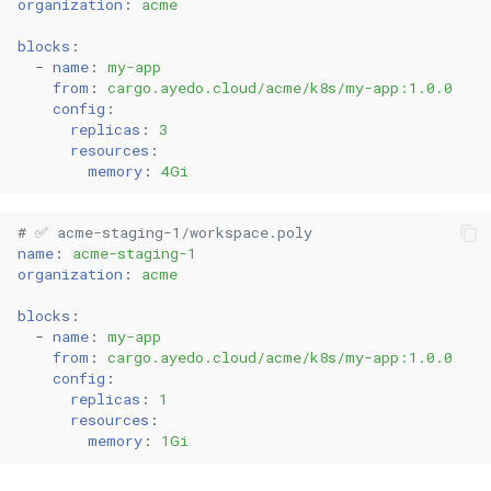
organization
:
acme
blocks
:
-
name
:
my-app
from
:
cargo.ayedo.cloud/acme/k8s/my-app:1.0.0
config
:
replicas
:
3
resources
:
memory
:
4Gi
# ✅ acme-staging-1/workspace.poly
name
:
acme-staging-1
organization
:
acme
blocks
:
-
name
:
my-app
from
:
cargo.ayedo.cloud/acme/k8s/my-app:1.0.0
config
:
replicas
:
1
resources
:
memory
:
1Gi