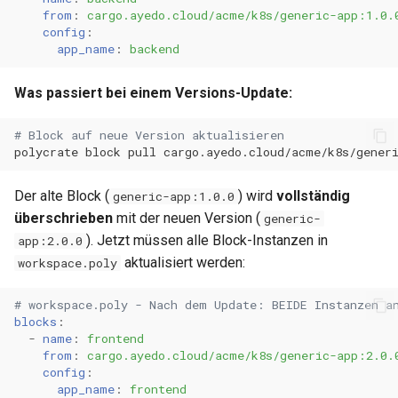
from
:
cargo.ayedo.cloud/acme/k8s/generic-app:1.0.
config
:
app_name
:
backend
Was passiert bei einem Versions-Update:
# Block auf neue Version aktualisieren
polycrate
block
pull
Der alte Block (
) wird
vollständig
generic-app:1.0.0
überschrieben
mit der neuen Version (
generic-
). Jetzt müssen alle Block-Instanzen in
app:2.0.0
aktualisiert werden:
workspace.poly
# workspace.poly - Nach dem Update: BEIDE Instanzen a
blocks
:
-
name
:
frontend
from
:
cargo.ayedo.cloud/acme/k8s/generic-app:2.0.
config
:
app_name
:
frontend