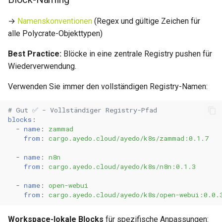
→
Namenskonventionen
(Regex und gültige Zeichen für
alle Polycrate-Objekttypen)
Best Practice:
Blöcke in eine zentrale Registry pushen für
Wiederverwendung.
Verwenden Sie immer den vollständigen Registry-Namen:
# Gut ✅ - Vollständiger Registry-Pfad
blocks
:
-
name
:
zammad
from
:
cargo.ayedo.cloud/ayedo/k8s/zammad:0.1.7
-
name
:
n8n
from
:
cargo.ayedo.cloud/ayedo/k8s/n8n:0.1.3
-
name
:
open-webui
from
:
cargo.ayedo.cloud/ayedo/k8s/open-webui:0.0.
Workspace-lokale Blocks
für spezifische Anpassungen: