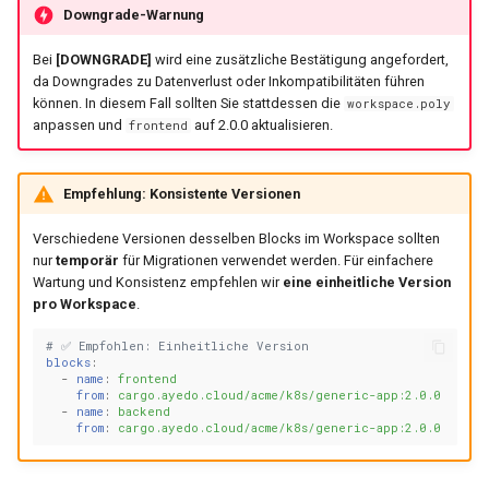
Downgrade-Warnung
Bei
[DOWNGRADE]
wird eine zusätzliche Bestätigung angefordert,
da Downgrades zu Datenverlust oder Inkompatibilitäten führen
können. In diesem Fall sollten Sie stattdessen die
workspace.poly
anpassen und
auf 2.0.0 aktualisieren.
frontend
Empfehlung: Konsistente Versionen
Verschiedene Versionen desselben Blocks im Workspace sollten
nur
temporär
für Migrationen verwendet werden. Für einfachere
Wartung und Konsistenz empfehlen wir
eine einheitliche Version
pro Workspace
.
# ✅ Empfohlen: Einheitliche Version
blocks
:
-
name
:
frontend
from
:
cargo.ayedo.cloud/acme/k8s/generic-app:2.0.0
-
name
:
backend
from
:
cargo.ayedo.cloud/acme/k8s/generic-app:2.0.0