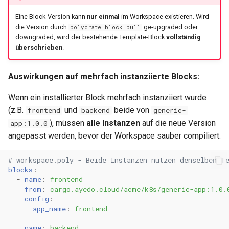
Eine Block-Version kann
nur einmal
im Workspace existieren. Wird
die Version durch
ge-upgraded oder
polycrate block pull
downgraded, wird der bestehende Template-Block
vollständig
überschrieben
.
Auswirkungen auf mehrfach instanziierte Blocks:
Wenn ein installierter Block mehrfach instanziiert wurde
(z.B.
und
beide von
frontend
backend
generic-
), müssen
alle Instanzen
auf die neue Version
app:1.0.0
angepasst werden, bevor der Workspace sauber compiliert:
# workspace.poly - Beide Instanzen nutzen denselben T
blocks
:
-
name
:
frontend
from
:
cargo.ayedo.cloud/acme/k8s/generic-app:1.0.
config
:
app_name
:
frontend
-
name
:
backend