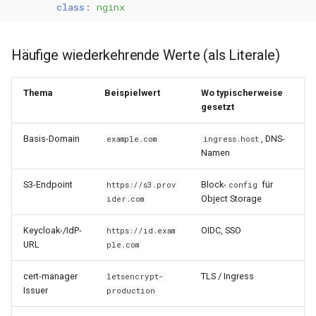
class
:
nginx
Häufige wiederkehrende Werte (als Literale)
Thema
Beispielwert
Wo typischerweise
gesetzt
Basis-Domain
, DNS-
example.com
ingress.host
Namen
S3-Endpoint
Block-
für
https://s3.prov
config
Object Storage
ider.com
Keycloak-/IdP-
OIDC, SSO
https://id.exam
URL
ple.com
cert-manager
TLS / Ingress
letsencrypt-
Issuer
production