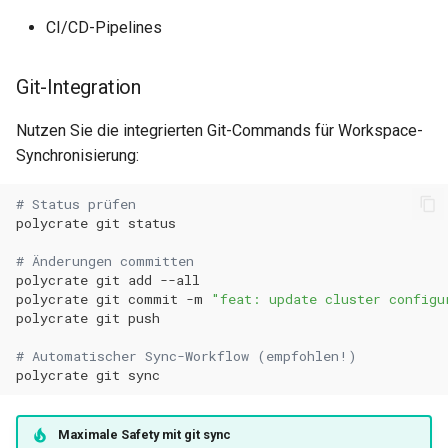
Changelog führen
CI/CD-Pipelines
0.11.12
Polycrate Labels
Git-Integration
0.11.11
Workspace-Konventionen
Nutzen Sie die integrierten Git-Commands für Workspace-
0.11.10
Synchronisierung:
1 Workspace = 1
Kubernetes Cluster
0.11.9
# Status prüfen
polycrate
git
Kubeconfig und Inventory
0.11.8
# Änderungen committen
polycrate
git
add
Siehe auch
0.11.7
polycrate
git
commit
-m
"feat: update cluster configu
polycrate
git
0.11.6
# Automatischer Sync-Workflow (empfohlen!)
polycrate
git
0.11.5
Maximale Safety mit git sync
0.11.4