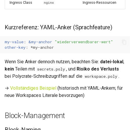
Ingress Class
Ingress-Ressourcen
nginx
Kurzreferenz: YAML-Anker (Sprachfeature)
my-value
:
&my-anchor
"wiederverwendbarer-wert"
other-key
:
*my-anchor
Wenn Sie Anker dennoch nutzen, beachten Sie:
datei-lokal
,
kein
Teilen mit
, und
Risiko des Verlusts
secrets.poly
bei Polycrate-Schreibzugriffen auf die
.
workspace.poly
→
Vollständiges Beispiel
(historisch mit YAML-Ankern; für
neue Workspaces Literale bevorzugen)
Block-Management
Block-Naming