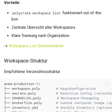
Vorteile:
Block-Naming
0.34.1
0.14.13
Wartungsfenster
funktioniert out-of-the-
polycrate workspace list
Block-Versionen
0.34.0
0.14.12
box
Downtime & Timeline
Zentrale Übersicht aller Workspaces
Block-Versionen sind
0.33.0
0.14.11
Klare Trennung nach Organization
Singletons
Notes
0.32.0
0.14.10
→
Workspace List Dokumentation
Was passiert bei
Projekte
inkonsistenten Versionen?
0.31.1
0.14.9
Workspace-Struktur
Action Runs
Block-Wiederverwendung
0.31.0
0.14.8
Empfohlene Verzeichnisstruktur:
Labels & Konventionen
Block-README
0.30.9
0.14.6
Audit & Compliance
├──
workspace.poly
# Hauptkonfiguration
Action-Design
0.30.8
0.14.5
├──
secrets.poly
# Sensitive Config (verschl
Pricing & Business Layer
├──
CHANGELOG.poly
# Workspace-Changelog
├──
Dockerfile.poly
# Custom Container-Image (o
Action-Namen
0.30.7
0.14.4
├──
inventory.yml
# Ansible Inventory (option
Operator-Deployment