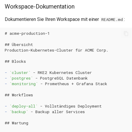
Workspace-Dokumentation
Dokumentieren Sie Ihren Workspace mit einer
:
README.md
# acme-production-1
## Übersicht
## Blocks
-
`cluster`
-
`postgres`
-
`monitoring`
## Workflows
-
`deploy-all`
-
`backup`
## Wartung