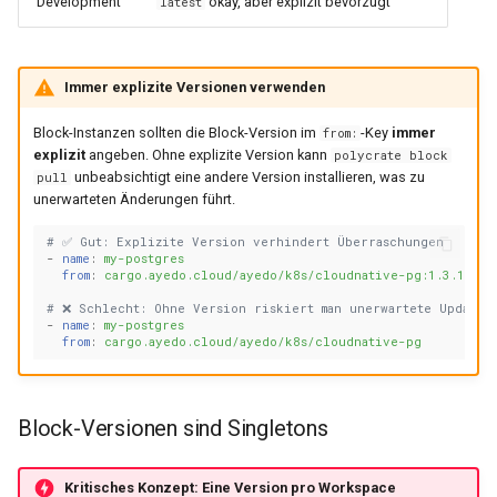
Development
okay, aber explizit bevorzugt
latest
Immer explizite Versionen verwenden
Block-Instanzen sollten die Block-Version im
-Key
immer
from:
explizit
angeben. Ohne explizite Version kann
polycrate block
unbeabsichtigt eine andere Version installieren, was zu
pull
unerwarteten Änderungen führt.
# ✅ Gut: Explizite Version verhindert Überraschungen
-
name
:
my-postgres
from
:
cargo.ayedo.cloud/ayedo/k8s/cloudnative-pg:1.3.1
# ❌ Schlecht: Ohne Version riskiert man unerwartete Updates
-
name
:
my-postgres
from
:
cargo.ayedo.cloud/ayedo/k8s/cloudnative-pg
Block-Versionen sind Singletons
Kritisches Konzept: Eine Version pro Workspace