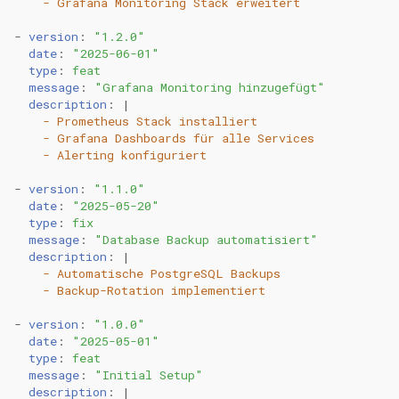
- Grafana Monitoring Stack erweitert
-
version
:
"1.2.0"
date
:
"2025-06-01"
type
:
feat
message
:
"Grafana
Monitoring
hinzugefügt"
description
:
|
- Prometheus Stack installiert
- Grafana Dashboards für alle Services
- Alerting konfiguriert
-
version
:
"1.1.0"
date
:
"2025-05-20"
type
:
fix
message
:
"Database
Backup
automatisiert"
description
:
|
- Automatische PostgreSQL Backups
- Backup-Rotation implementiert
-
version
:
"1.0.0"
date
:
"2025-05-01"
type
:
feat
message
:
"Initial
Setup"
description
:
|