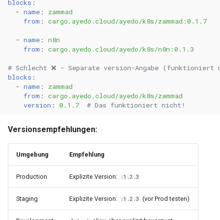
blocks
:
-
name
:
zammad
from
:
cargo.ayedo.cloud/ayedo/k8s/zammad:0.1.7
-
name
:
n8n
from
:
cargo.ayedo.cloud/ayedo/k8s/n8n:0.1.3
# Schlecht ❌ - Separate version-Angabe (funktioniert 
blocks
:
-
name
:
zammad
from
:
cargo.ayedo.cloud/ayedo/k8s/zammad
version
:
0.1.7
# Das funktioniert nicht!
Versionsempfehlungen:
Umgebung
Empfehlung
Production
Explizite Version:
:1.2.3
Staging
Explizite Version:
(vor Prod testen)
:1.2.3