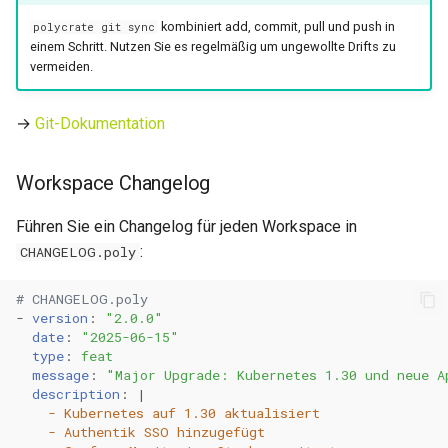
kombiniert add, commit, pull und push in
polycrate git sync
0.11.3
einem Schritt. Nutzen Sie es regelmäßig um ungewollte Drifts zu
vermeiden.
0.11.2
→
Git-Dokumentation
0.11.1
Workspace Changelog
0.11.0
Führen Sie ein Changelog für jeden Workspace in
:
CHANGELOG.poly
# CHANGELOG.poly
-
version
:
"2.0.0"
date
:
"2025-06-15"
type
:
feat
message
:
"Major
Upgrade:
Kubernetes
1.30
und
neue
A
description
:
|
- Kubernetes auf 1.30 aktualisiert
- Authentik SSO hinzugefügt