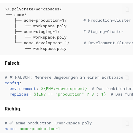
└──
├──
acme-production-1/
# Production-Cluster
│
└──
├──
acme-staging-1/
# Staging-Cluster
│
└──
└──
acme-development-1/
# Development-Cluste
└──
Falsch:
# ❌ FALSCH: Mehrere Umgebungen in einem Workspace
config
:
environment
:
${ENV:-development}
# Das funktionier
replicas
:
${ENV == "production" ? 3
:
1}
# Das fun
Richtig:
# ✅ acme-production-1/workspace.poly
name
:
acme-production-1