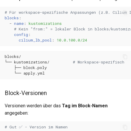
# Für workspace-spezifische Anpassungen (z.B. Cilium 
blocks
:
-
name
:
kustomizations
# Kein "from:" = lokaler Block in blocks/kustomiz
config
:
cilium_lb_pool
:
10.0.100.0/24
└──
kustomizations/
# Workspace-spezifisch
├──
└──
Block-Versionen
Versionen werden über das
Tag im Block-Namen
angegeben:
# Gut ✅ - Version im Namen