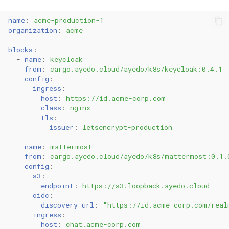
name
:
acme-production-1
organization
:
acme
blocks
:
-
name
:
keycloak
from
:
cargo.ayedo.cloud/ayedo/k8s/keycloak:0.4.1
config
:
ingress
:
host
:
https://id.acme-corp.com
class
:
nginx
tls
:
issuer
:
letsencrypt-production
-
name
:
mattermost
from
:
cargo.ayedo.cloud/ayedo/k8s/mattermost:0.1.
config
:
s3
:
endpoint
:
https://s3.loopback.ayedo.cloud
oidc
:
discovery_url
:
"https://id.acme-corp.com/real
ingress
:
host
:
chat.acme-corp.com