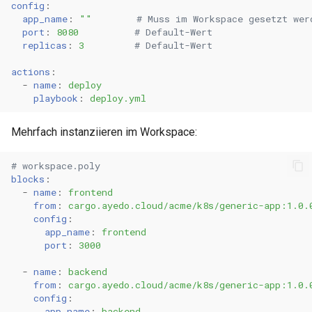
config
:
app_name
:
""
# Muss im Workspace gesetzt wer
port
:
8080
# Default-Wert
replicas
:
3
# Default-Wert
actions
:
-
name
:
deploy
playbook
:
deploy.yml
Mehrfach instanziieren im Workspace:
# workspace.poly
blocks
:
-
name
:
frontend
from
:
cargo.ayedo.cloud/acme/k8s/generic-app:1.0.
config
:
app_name
:
frontend
port
:
3000
-
name
:
backend
from
:
cargo.ayedo.cloud/acme/k8s/generic-app:1.0.
config
:
app_name
:
backend