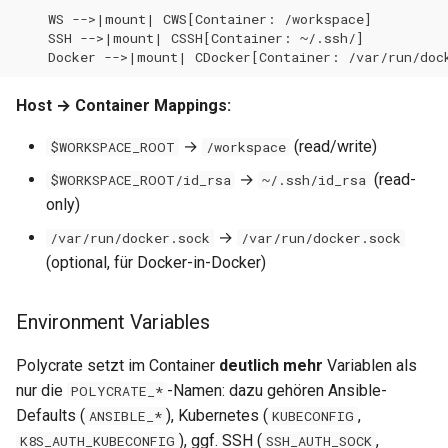
    WS -->|mount| CWS[Container: /workspace]

    SSH -->|mount| CSSH[Container: ~/.ssh/]

    Docker -->|mount| CDocker[Container: /var/run/doc
Host → Container Mappings:
→
(read/write)
$WORKSPACE_ROOT
/workspace
→
(read-
$WORKSPACE_ROOT/id_rsa
~/.ssh/id_rsa
only)
→
/var/run/docker.sock
/var/run/docker.sock
(optional, für Docker-in-Docker)
Environment Variables
Polycrate setzt im Container
deutlich mehr
Variablen als
nur die
-Namen: dazu gehören Ansible-
POLYCRATE_*
Defaults (
), Kubernetes (
,
ANSIBLE_*
KUBECONFIG
), ggf. SSH (
,
K8S_AUTH_KUBECONFIG
SSH_AUTH_SOCK