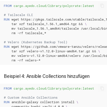
FROM
cargo.ayedo.cloud/library/polycrate:latest
# Tailscale CLI
RUN
wget
https://pkgs.tailscale.com/stable/tailscale_
tar
xzf
tailscale_1.56.1_amd64.tgz
&&
\
mv
tailscale_1.56.1_amd64/tailscale
/usr/local/bi
rm
-rf
# Velero (Kubernetes Backup Tool)
RUN
wget
https://github.com/vmware-tanzu/velero/relea
tar
xzf
velero-v1.12.0-linux-amd64.tar.gz
&&
\
mv
velero-v1.12.0-linux-amd64/velero
/usr/local/b
rm
-rf
Beispiel 4: Ansible Collections hinzufügen
FROM
cargo.ayedo.cloud/library/polycrate:latest
# Custom Ansible Collections
RUN
ansible-galaxy
collection
install
\
community.hashi_vault:4.0.0
\