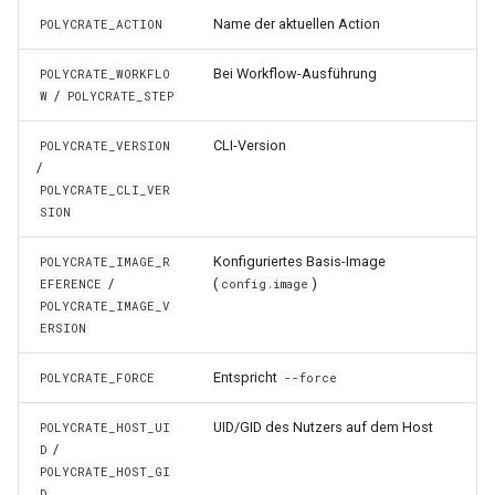
Name der aktuellen Action
POLYCRATE_ACTION
Bei Workflow-Ausführung
POLYCRATE_WORKFLO
/
W
POLYCRATE_STEP
CLI-Version
POLYCRATE_VERSION
/
POLYCRATE_CLI_VER
SION
Konfiguriertes Basis-Image
POLYCRATE_IMAGE_R
/
(
)
EFERENCE
config.image
POLYCRATE_IMAGE_V
ERSION
Entspricht
POLYCRATE_FORCE
--force
UID/GID des Nutzers auf dem Host
POLYCRATE_HOST_UI
/
D
POLYCRATE_HOST_GI
D