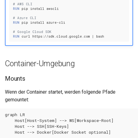
# AWS CLI
RUN
pip
install
# Azure CLI
RUN
pip
install
# Google Cloud SDK
RUN
curl
https://sdk.cloud.google.com
|
Container-Umgebung
Mounts
Wenn der Container startet, werden folgende Pfade
gemountet:
graph LR

    Host[Host-System] --> WS[Workspace-Root]

    Host --> SSH[SSH-Keys]

    Host --> Docker[Docker Socket optional]
