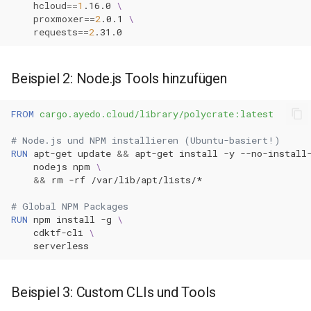
hcloud
==
1
.16.0
\
proxmoxer
==
2
.0.1
\
requests
==
2
Beispiel 2: Node.js Tools hinzufügen
FROM
cargo.ayedo.cloud/library/polycrate:latest
# Node.js und NPM installieren (Ubuntu-basiert!)
RUN
apt-get
update
&&
apt-get
install
-y
--no-install
nodejs
npm
\
&&
rm
-rf
# Global NPM Packages
RUN
npm
install
-g
\
cdktf-cli
\
Beispiel 3: Custom CLIs und Tools