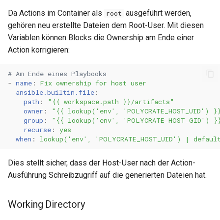
Da Actions im Container als
ausgeführt werden,
root
gehören neu erstellte Dateien dem Root-User. Mit diesen
Variablen können Blocks die Ownership am Ende einer
Action korrigieren:
# Am Ende eines Playbooks
-
name
:
Fix ownership for host user
ansible.builtin.file
:
path
:
"{{
workspace.path
}}/artifacts"
owner
:
"{{
lookup('env',
'POLYCRATE_HOST_UID')
}
group
:
"{{
lookup('env',
'POLYCRATE_HOST_GID')
}
recurse
:
yes
when
:
lookup('env', 'POLYCRATE_HOST_UID') | defaul
Dies stellt sicher, dass der Host-User nach der Action-
Ausführung Schreibzugriff auf die generierten Dateien hat.
Working Directory