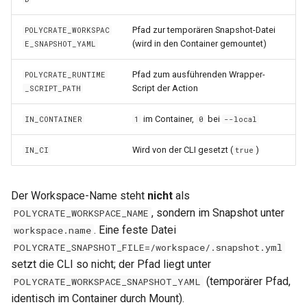
Pfad zur temporären Snapshot-Datei
POLYCRATE_WORKSPAC
(wird in den Container gemountet)
E_SNAPSHOT_YAML
Pfad zum ausführenden Wrapper-
POLYCRATE_RUNTIME
Script der Action
_SCRIPT_PATH
im Container,
bei
IN_CONTAINER
1
0
--local
Wird von der CLI gesetzt (
)
IN_CI
true
Der Workspace-Name steht
nicht
als
, sondern im Snapshot unter
POLYCRATE_WORKSPACE_NAME
. Eine feste Datei
workspace.name
POLYCRATE_SNAPSHOT_FILE=/workspace/.snapshot.yml
setzt die CLI so nicht; der Pfad liegt unter
(temporärer Pfad,
POLYCRATE_WORKSPACE_SNAPSHOT_YAML
identisch im Container durch Mount).