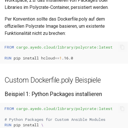
Workspace, z.B. das Installieren von Packages oder
Libraries im Polycrate-Container, persistiert werden.
Per Konvention sollte das Dockerfile.poly auf dem
offiziellen Polycrate Image basieren, um existente
Funktionalität nicht zu brechen:
FROM
cargo.ayedo.cloud/library/polycrate:latest
RUN
pip
install
hcloud
==
1
Custom Dockerfile.poly Beispiele
Beispiel 1: Python Packages installieren
FROM
cargo.ayedo.cloud/library/polycrate:latest
# Python Packages für Custom Ansible Modules
RUN
pip
install
\