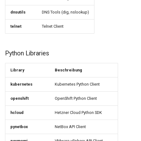
dnsutils
DNS Tools (dig, nslookup)
telnet
Telnet Client
Python Libraries
Library
Beschreibung
kubernetes
Kubernetes Python Client
openshift
OpenShift Python Client
hcloud
Hetzner Cloud Python SDK
pynetbox
NetBox API Client
pyvmomi
VMware vSphere API Client