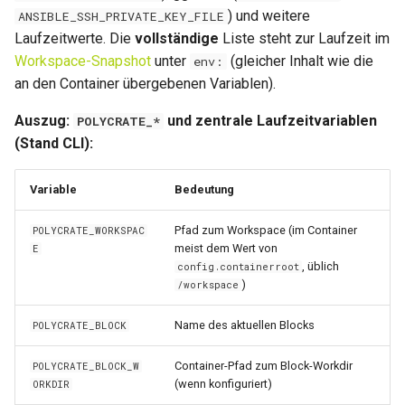
) und weitere
ANSIBLE_SSH_PRIVATE_KEY_FILE
Laufzeitwerte. Die
vollständige
Liste steht zur Laufzeit im
Workspace-Snapshot
unter
(gleicher Inhalt wie die
env:
an den Container übergebenen Variablen).
Auszug:
und zentrale Laufzeitvariablen
POLYCRATE_*
(Stand CLI):
Variable
Bedeutung
Pfad zum Workspace (im Container
POLYCRATE_WORKSPAC
meist dem Wert von
E
, üblich
config.containerroot
)
/workspace
Name des aktuellen Blocks
POLYCRATE_BLOCK
Container-Pfad zum Block-Workdir
POLYCRATE_BLOCK_W
(wenn konfiguriert)
ORKDIR