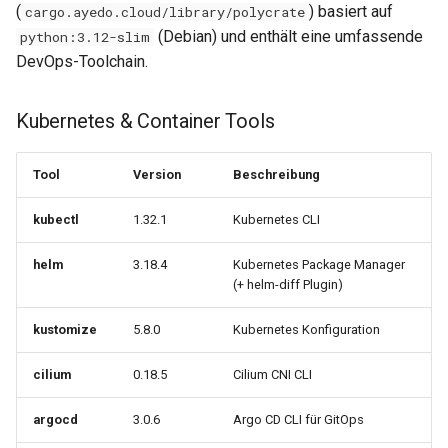
0.29.15
0.11.31
(
) basiert auf
cargo.ayedo.cloud/library/polycrate
Snapshot inspizieren
(Debian) und enthält eine umfassende
python:3.12-slim
0.29.14
0.11.30
DevOps-Toolchain.
Container-Konfiguration
0.29.13
0.11.29
Kubernetes & Container Tools
Image, Dockerfile und
Pfade (config)
0.29.12
0.11.28
Tool
Version
Beschreibung
Zusätzliche
0.29.11
0.11.27
kubectl
1.32.1
Kubernetes CLI
Umgebungsvariablen und
Mounts
0.29.10
0.11.26
helm
3.18.4
Kubernetes Package Manager
(+ helm-diff Plugin)
Docker Socket für Docker-
0.29.9
0.11.25
CLI im Container
kustomize
5.8.0
Kubernetes Konfiguration
0.29.8
0.11.24
Docker Native Mode
cilium
0.18.5
Cilium CNI CLI
0.29.7
0.11.23
Aktivierung
argocd
3.0.6
Argo CD CLI für GitOps