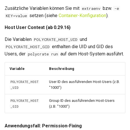
Zusätzliche Variablen können Sie mit
bzw.
extraenv
-e
setzen (siehe
Container-Konfiguration
).
KEY=value
Host User Context (ab 0.29.16)
Die Variablen
und
POLYCRATE_HOST_UID
enthalten die UID und GID des
POLYCRATE_HOST_GID
Users, der
auf dem Host-System ausführt.
polycrate run
Variable
Beschreibung
User ID des ausführenden Host-Users (z.B.
POLYCRATE_HOST
"1000")
_UID
Group ID des ausführenden Host-Users
POLYCRATE_HOST
(z.B. "1000")
_GID
Anwendungsfall: Permission-Fixing