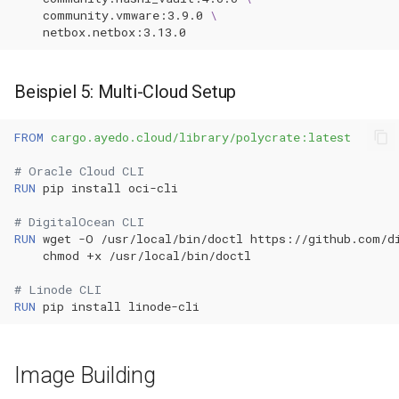
community.vmware:3.9.0
\
Beispiel 5: Multi-Cloud Setup
FROM
cargo.ayedo.cloud/library/polycrate:latest
# Oracle Cloud CLI
RUN
pip
install
# DigitalOcean CLI
RUN
wget
-O
/usr/local/bin/doctl
https://github.com/d
chmod
+x
# Linode CLI
RUN
pip
install
Image Building