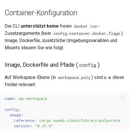
Container-Konfiguration
Die CLI
unterstützt keine
freien
-
docker run
Zusatzargumente (kein
).
config.container.docker_flags
Image, Dockerfile, zusätzliche Umgebungsvariablen und
Mounts steuern Sie wie folgt.
Image, Dockerfile und Pfade (
)
config
Auf Workspace-Ebene (in
) sind u. a. diese
workspace.poly
Felder relevant:
name
:
my-workspace
config
:
image
:
reference
:
cargo.ayedo.cloud/library/polycrate
version
:
"0.31.0"