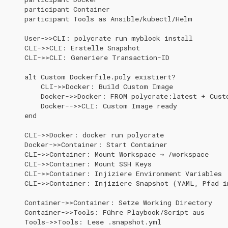
    participant Container

Environment Variables
0.34.1
0.14.13
    participant Tools as Ansible/kubectl/Helm

Wartungsfenster
Host User Context (ab
0.34.0
0.14.12
    User->>CLI: polycrate run myblock install

    CLI->>CLI: Erstelle Snapshot

0.29.16)
Downtime & Timeline
    CLI->>CLI: Generiere Transaction-ID

0.33.0
0.14.11
Working Directory
Notes
    alt Custom Dockerfile.poly existiert?

        CLI->>Docker: Build Custom Image

0.32.0
0.14.10
        Docker->>Docker: FROM polycrate:latest + Custo
Dockerfile.poly
Projekte
        Docker-->>CLI: Custom Image ready

0.31.1
0.14.9
    end

Custom Dockerfile.poly
Action Runs
    CLI->>Docker: docker run polycrate

Beispiele
0.31.0
0.14.8
    Docker->>Container: Start Container

Labels & Konventionen
    CLI->>Container: Mount Workspace → /workspace

Beispiel 1: Python
0.30.9
0.14.6
    CLI->>Container: Mount SSH Keys

Packages installieren
    CLI->>Container: Injiziere Environment Variables

Audit & Compliance
    CLI->>Container: Injiziere Snapshot (YAML, Pfad i
0.30.8
0.14.5
Beispiel 2: Node.js Tools
Pricing & Business Layer
    Container->>Container: Setze Working Directory

hinzufügen
0.30.7
0.14.4
    Container->>Tools: Führe Playbook/Script aus

    Tools->>Tools: Lese .snapshot.yml

Operator-Deployment