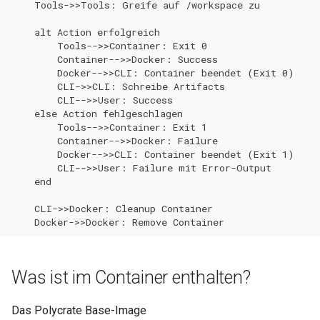
    Tools->>Tools: Greife auf /workspace zu

Beispiel 3: Custom CLIs und
0.30.6
0.14.3
Tools
Metriken & Prometheus-
    alt Action erfolgreich

        Tools-->>Container: Exit 0

Export
0.30.5
0.14.2
        Container-->>Docker: Success

Beispiel 4: Ansible
        Docker-->>CLI: Container beendet (Exit 0)

Collections hinzufügen
Vorkonfigurierte Daten
0.30.4
0.14.1
        CLI->>CLI: Schreibe Artifacts

        CLI-->>User: Success

    else Action fehlgeschlagen

Beispiel 5: Multi-Cloud
Management Commands
0.30.3
0.14.0
        Tools-->>Container: Exit 1

Setup
        Container-->>Docker: Failure

0.30.2
0.13.2
        Docker-->>CLI: Container beendet (Exit 1)

Image Building
        CLI-->>User: Failure mit Error-Output

    end

0.30.1
0.13.1
Container Debugging
    CLI->>Docker: Cleanup Container

0.30.0
0.13.0
    Docker->>Docker: Remove Container
polycrate debug Command
0.29.17
0.12.1
Container-Logs anzeigen
Was ist im Container enthalten?
0.29.16
0.12.0
Manuelle interaktive Shell
Das Polycrate Base-Image