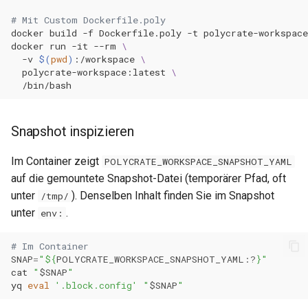
# Mit Custom Dockerfile.poly
docker
build
-f
Dockerfile.poly
-t
polycrate-workspac
docker
run
-it
--rm
\
-v
$(
pwd
)
:/workspace
\
polycrate-workspace:latest
\
Snapshot inspizieren
Im Container zeigt
POLYCRATE_WORKSPACE_SNAPSHOT_YAML
auf die gemountete Snapshot-Datei (temporärer Pfad, oft
unter
). Denselben Inhalt finden Sie im Snapshot
/tmp/
unter
.
env:
# Im Container
SNAP
=
"
${
POLYCRATE_WORKSPACE_SNAPSHOT_YAML
:?
}
"
cat
"
$SNAP
"
yq
eval
'.block.config'
"
$SNAP
"