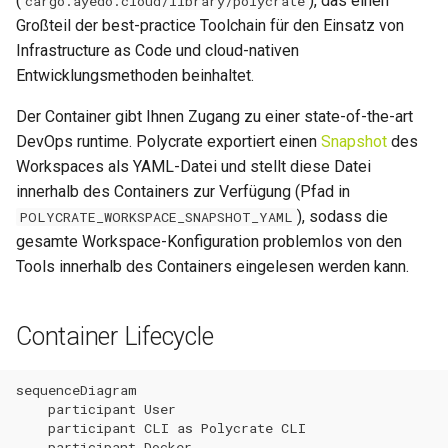
(
), das einen
cargo.ayedo.cloud/library/polycrate
MCP Server
Loopback-Integration
i
Großteil der best-practice Toolchain für den Einsatz von
Configuration Management
Helper-Funktionen
Disaster Recovery
0.38.0
0.15.4
Deployment vs. StatefulSe
ServiceMonitor
Vulnerability Management
Infrastructure as Code und cloud-nativen
t
Operator
Domains & DNS
Entwicklungsmethoden beinhaltet.
Utilities
Runbooks
0.37.2
0.15.3
App Labels
Plain Manifests
Intrusion Detection
i
PolyHub
S3 Buckets & Object Storage
Der Container gibt Ihnen Zugang zu einer state-of-the-art
a
Database Clients
Troubleshooting
0.37.1
0.15.2
Chart-Helper
Cryptography
DevOps runtime. Polycrate exportiert einen
Snapshot
des
Registry
Kubernetes Volumes
l
Workspaces als YAML-Datei und stellt diese Datei
Netzwerk-Tools
0.37.0
0.15.1
Network Security
innerhalb des Containers zur Verfügung (Pfad in
i
LoadBalancer
), sodass die
POLYCRATE_WORKSPACE_SNAPSHOT_YAML
Python Libraries
0.36.0
0.15.0
SBOM
s
gesamte Workspace-Konfiguration problemlos von den
PoPs & Provider
Tools innerhalb des Containers eingelesen werden kann.
i
Ansible Collections
0.35.2
0.14.17
Capacity Management
DataSources
e
Ansible Roles
0.35.1
0.14.16
Log Review
Container Lifecycle
r
Endpoint-Monitoring
Container-Umgebung
0.35.0
0.14.15
GDPR Art. 17
t
sequenceDiagram

Backup-Übersicht
    participant User

Mounts
0.34.2
0.14.14
FAQ
    participant CLI as Polycrate CLI

Wartungen
    participant Docker
