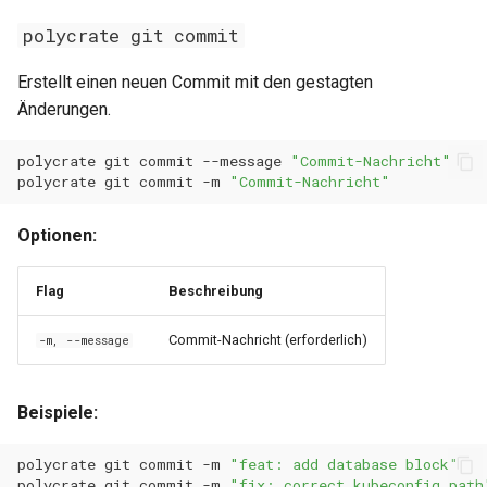
0.29.6
0.11.22
polycrate git commit
0.29.5
0.11.21
Erstellt einen neuen Commit mit den gestagten
Änderungen.
0.29.4
0.11.20
polycrate
git
commit
--message
"Commit-Nachricht"
0.29.3
0.11.19
polycrate
git
commit
-m
"Commit-Nachricht"
0.29.2
0.11.18
Optionen:
0.29.1
0.11.17
Flag
Beschreibung
0.29.0
0.11.16
Commit-Nachricht (erforderlich)
-m, --message
0.28.0
0.11.15
Beispiele:
0.11.14
polycrate
git
commit
-m
"feat: add database block"
0.11.13
polycrate
git
commit
-m
"fix: correct kubeconfig path