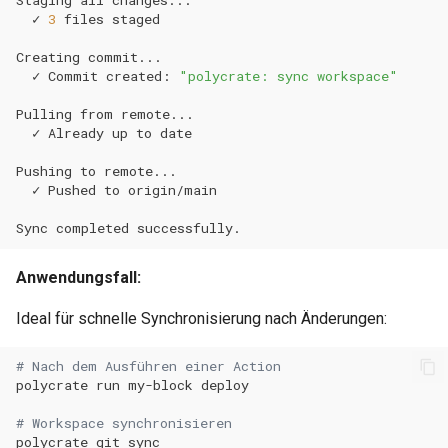
Staging
all
✓
3
files
Creating
✓
Commit
created:
"polycrate: sync workspace"
Pulling
from
✓
Already
up
to
Pushing
to
✓
Pushed
to
Sync
completed
Anwendungsfall:
Ideal für schnelle Synchronisierung nach Änderungen:
# Nach dem Ausführen einer Action
polycrate
run
my-block
# Workspace synchronisieren
polycrate
git