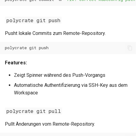
0.11.12
polycrate git push
0.11.11
Pusht lokale Commits zum Remote-Repository.
0.11.10
polycrate
git
0.11.9
Features:
0.11.8
Zeigt Spinner während des Push-Vorgangs
Automatische Authentifizierung via SSH-Key aus dem
0.11.7
Workspace
0.11.6
polycrate git pull
0.11.5
Pullt Änderungen vom Remote-Repository.
0.11.4