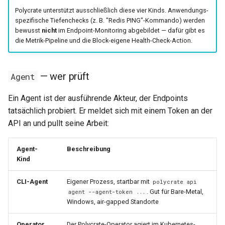
0.29.15
0.11.31
Polycrate unterstützt ausschließlich diese vier Kinds. Anwendungs-
spezifische Tiefenchecks (z. B. "Redis PING"-Kommando) werden
0.29.14
0.11.30
bewusst
nicht
im Endpoint-Monitoring abgebildet — dafür gibt es
die Metrik-Pipeline und die Block-eigene Health-Check-Action.
0.29.13
0.11.29
— wer prüft
Agent
0.29.12
0.11.28
Ein Agent ist der ausführende Akteur, der Endpoints
0.29.11
0.11.27
tatsächlich probiert. Er meldet sich mit einem Token an der
API an und pullt seine Arbeit:
0.29.10
0.11.26
Agent-
Beschreibung
0.29.9
0.11.25
Kind
0.29.8
0.11.24
CLI-Agent
Eigener Prozess, startbar mit
polycrate api
. Gut für Bare-Metal,
agent --agent-token ...
0.29.7
0.11.23
Windows, air-gapped Standorte
Operator
Der Polycrate-Operator agiert im Kubernetes-