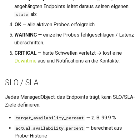
angehängten Endpoints leitet daraus seinen eigenen
0.11.3
ab:
state
OK
— alle aktiven Probes erfolgreich.
0.11.2
WARNING
— einzelne Probes fehlgeschlagen / Latenz
0.11.1
überschritten.
CRITICAL
— harte Schwellen verletzt → löst eine
0.11.0
Downtime
aus und Notifications an die Kontakte.
SLO / SLA
Jedes ManagedObject, das Endpoints trägt, kann SLO/SLA-
Ziele definieren:
— z. B. 99.9 %
target_availability_percent
— berechnet aus
actual_availability_percent
Probe-Historie