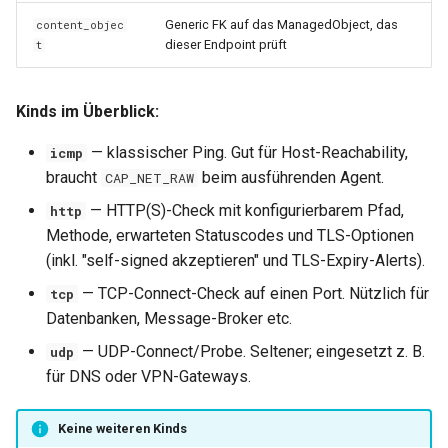
0.30.6
0.14.3
Generic FK auf das ManagedObject, das
content_objec
dieser Endpoint prüft
t
0.30.5
0.14.2
Kinds im Überblick:
0.30.4
0.14.1
— klassischer Ping. Gut für Host-Reachability,
icmp
0.30.3
0.14.0
braucht
beim ausführenden Agent.
CAP_NET_RAW
— HTTP(S)-Check mit konfigurierbarem Pfad,
http
0.30.2
0.13.2
Methode, erwarteten Statuscodes und TLS-Optionen
(inkl. "self-signed akzeptieren" und TLS-Expiry-Alerts).
0.30.1
0.13.1
— TCP-Connect-Check auf einen Port. Nützlich für
tcp
0.30.0
0.13.0
Datenbanken, Message-Broker etc.
— UDP-Connect/Probe. Seltener; eingesetzt z. B.
udp
0.29.17
0.12.1
für DNS oder VPN-Gateways.
0.29.16
0.12.0
Keine weiteren Kinds