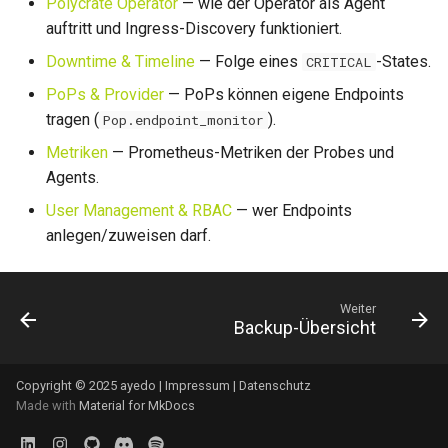
Polycrate Operator
— wie der Operator als Agent
auftritt und Ingress-Discovery funktioniert.
Downtime & Timeline
— Folge eines
-States.
CRITICAL
PoPs & Provider
— PoPs können eigene Endpoints
tragen (
).
Pop.endpoint_monitor
Metriken
— Prometheus-Metriken der Probes und
Agents.
User Management & RBAC
— wer Endpoints
anlegen/zuweisen darf.
Weiter
Backup-Übersicht
Copyright © 2025 ayedo |
Impressum
|
Datenschutz
Made with
Material for MkDocs