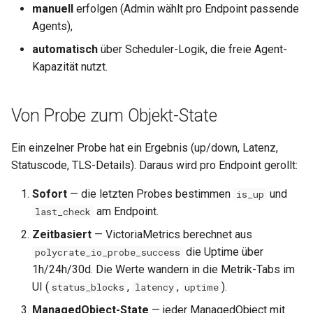
manuell
erfolgen (Admin wählt pro Endpoint passende
Agents),
0.11.12
automatisch
über Scheduler-Logik, die freie Agent-
0.11.11
Kapazität nutzt.
0.11.10
Von Probe zum Objekt-State
0.11.9
Ein einzelner Probe hat ein Ergebnis (up/down, Latenz,
Statuscode, TLS-Details). Daraus wird pro Endpoint gerollt:
0.11.8
Sofort
— die letzten Probes bestimmen
und
is_up
0.11.7
am Endpoint.
last_check
Zeitbasiert
— VictoriaMetrics berechnet aus
0.11.6
die Uptime über
polycrate_io_probe_success
1h/24h/30d. Die Werte wandern in die Metrik-Tabs im
0.11.5
UI (
,
,
).
status_blocks
latency
uptime
0.11.4
ManagedObject-State
— jeder ManagedObject mit