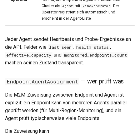
0.29.6
0.11.22
Cluster als
mit
. Der
Agent
kind=operator
Operator registriert sich automatisch und
0.29.5
0.11.21
erscheint in der Agent-Liste
0.29.4
0.11.20
Jeder Agent sendet Heartbeats und Probe-Ergebnisse an
0.29.3
0.11.19
die API. Felder wie
,
,
last_seen
health_status
und
effective_capacity
monitored_endpoints_count
0.29.2
0.11.18
machen seinen Zustand transparent.
0.29.1
0.11.17
— wer prüft was
EndpointAgentAssignment
0.29.0
0.11.16
Die M2M-Zuweisung zwischen Endpoint und Agent ist
explizit: ein Endpoint kann von mehreren Agents parallel
0.28.0
0.11.15
geprüft werden (für Multi-Region-Monitoring), und ein
Agent prüft typischerweise viele Endpoints.
0.11.14
Die Zuweisung kann
0.11.13