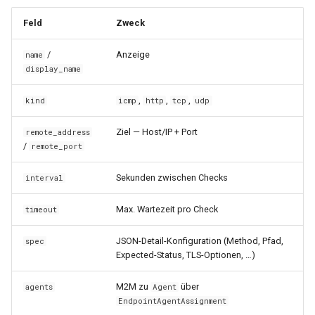
0.34.1
0.14.13
Feld
Zweck
0.34.0
0.14.12
/
Anzeige
name
display_name
0.33.0
0.14.11
,
,
,
kind
icmp
http
tcp
udp
0.32.0
0.14.10
Ziel — Host/IP + Port
remote_address
/
remote_port
0.31.1
0.14.9
Sekunden zwischen Checks
interval
0.31.0
0.14.8
Max. Wartezeit pro Check
timeout
0.30.9
0.14.6
JSON-Detail-Konfiguration (Method, Pfad,
spec
Expected-Status, TLS-Optionen, …)
0.30.8
0.14.5
M2M zu
über
agents
Agent
0.30.7
0.14.4
EndpointAgentAssignment