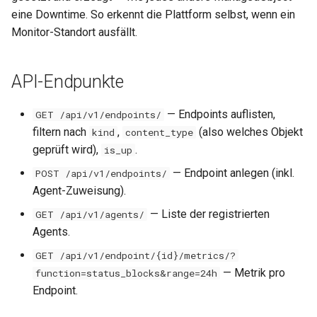
eine Downtime. So erkennt die Plattform selbst, wenn ein
Monitor-Standort ausfällt.
API-Endpunkte
— Endpoints auflisten,
GET /api/v1/endpoints/
filtern nach
,
(also welches Objekt
kind
content_type
geprüft wird),
.
is_up
— Endpoint anlegen (inkl.
POST /api/v1/endpoints/
Agent-Zuweisung).
— Liste der registrierten
GET /api/v1/agents/
Agents.
GET /api/v1/endpoint/{id}/metrics/?
— Metrik pro
function=status_blocks&range=24h
Endpoint.