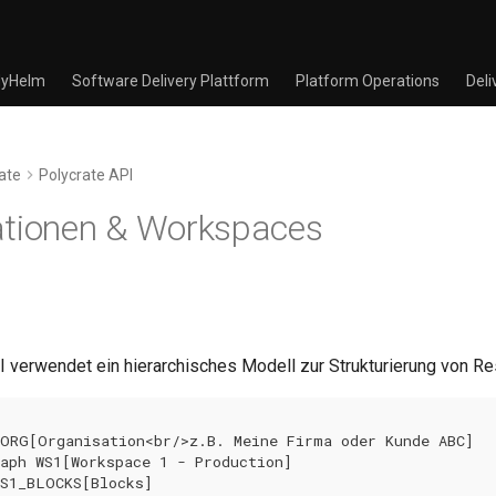
yHelm
Software Delivery Plattform
Platform Operations
Deli
ate
Polycrate API
ationen & Workspaces
I verwendet ein hierarchisches Modell zur Strukturierung von R
ORG[Organisation<br/>z.B. Meine Firma oder Kunde ABC]

aph WS1[Workspace 1 - Production]

S1_BLOCKS[Blocks]
