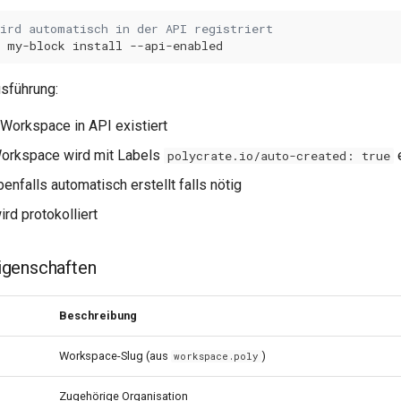
wird automatisch in der API registriert
my-block
install
usführung:
b Workspace in API existiert
 Workspace wird mit Labels
e
polycrate.io/auto-created: true
enfalls automatisch erstellt falls nötig
rd protokolliert
genschaften
Beschreibung
Workspace-Slug (aus
)
workspace.poly
Zugehörige Organisation