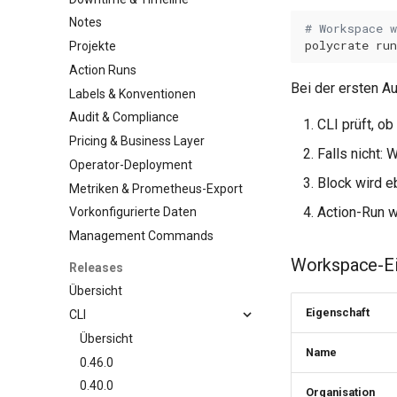
Notes
# Workspace 
polycrate
run
Projekte
Action Runs
Bei der ersten A
Labels & Konventionen
Audit & Compliance
CLI prüft, o
Pricing & Business Layer
Falls nicht:
Operator-Deployment
Block wird eb
Metriken & Prometheus-Export
Action-Run wi
Vorkonfigurierte Daten
Management Commands
Workspace-Ei
Releases
Übersicht
Eigenschaft
CLI
Übersicht
Name
0.46.0
0.40.0
Organisation