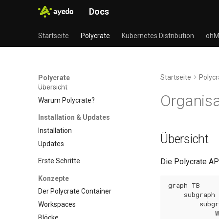
Docs
Startseite
Polycrate
Kubernetes Distribution
ohM
Startseite
Polycr
Polycrate
Übersicht
Organis
Warum Polycrate?
Installation & Updates
Installation
Übersicht
Updates
Erste Schritte
Die Polycrate AP
Konzepte
graph TB

Der Polycrate Container
    subgraph 
        subgr
Workspaces
            W
Blöcke