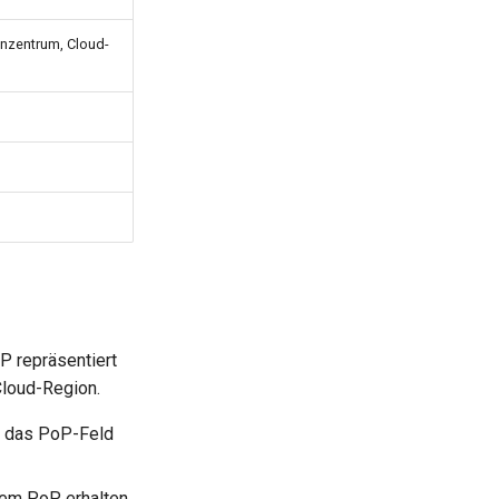
enzentrum, Cloud-
P repräsentiert
Cloud-Region.
t das PoP-Feld
tem PoP erhalten