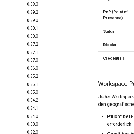
0.39.3
PoP (Point of
0.39.2
Presence)
0.39.0
0.38.1
Status
0.38.0
0.37.2
Blocks
0.37.1
Credentials
0.37.0
0.36.0
0.35.2
Workspace Po
0.35.1
0.35.0
Jeder Workspac
0.34.2
den geografische
0.34.1
Pflicht bei 
0.34.0
erforderlich
0.33.0
0.32.0
Condition-b