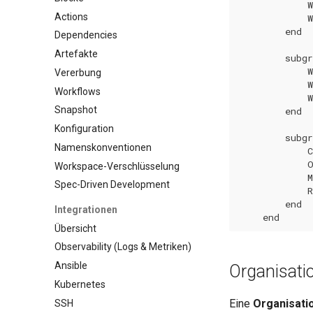
            W
Actions
            W
        end

Dependencies
Artefakte
        subgr
            W
Vererbung
            W
Workflows
            W
Snapshot
        end

Konfiguration
        subgr
Namenskonventionen
            C
            O
Workspace-Verschlüsselung
            M
Spec-Driven Development
            R
        end

Integrationen
    end
Übersicht
Observability (Logs & Metriken)
Ansible
Organisati
Kubernetes
Eine
Organisati
SSH