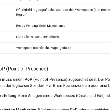
Pflichtfeld
– geografischer Standort des Workspaces (z. B. Rech
Region)
Ready, Pending, Error, Maintenance
Liste aller verwendeten Blocks
Workspace-spezifische Zugangsdaten
P (Point of Presence)
e
muss
einem
PoP
(Point of Presence) zugeordnet sein. Der Po
n oder logischen Standort – z. B. ein Rechenzentrum oder eine 
Erstellung
: Beim Anlegen eines Workspaces (Create und Edit) is
asiertes Monitoring
: Workspaces ohne PoP oder mit archivier