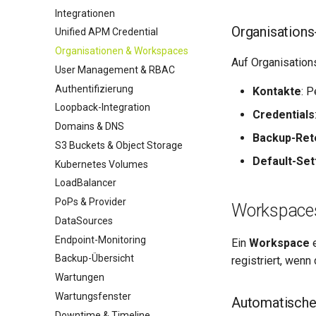
Integrationen
Organisations
Unified APM Credential
Organisationen & Workspaces
Auf Organisation
User Management & RBAC
Authentifizierung
Kontakte
: P
Loopback-Integration
Credentials
Domains & DNS
Backup-Ret
S3 Buckets & Object Storage
Default-Set
Kubernetes Volumes
LoadBalancer
PoPs & Provider
Workspace
DataSources
Endpoint-Monitoring
Ein
Workspace
e
Backup-Übersicht
registriert, wenn 
Wartungen
Wartungsfenster
Automatische
Downtime & Timeline