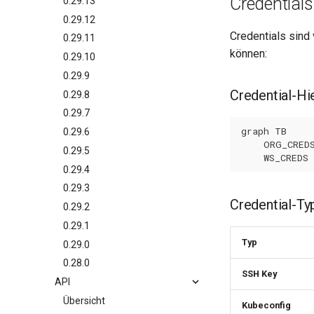
Credentials
0.29.13
0.29.12
Credentials sind
0.29.11
können:
0.29.10
0.29.9
Credential-Hi
0.29.8
0.29.7
graph TB

0.29.6
    ORG_CREDS
0.29.5
    WS_CREDS
0.29.4
0.29.3
Credential-Ty
0.29.2
0.29.1
Typ
0.29.0
0.28.0
SSH Key
API
Übersicht
Kubeconfig