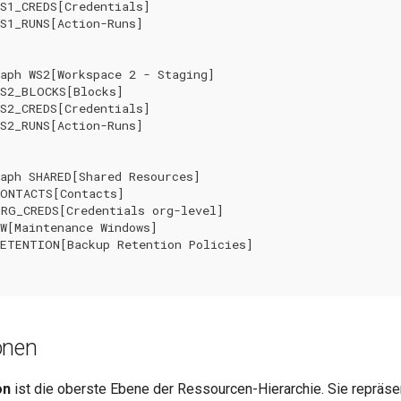
S1_CREDS[Credentials]

S1_RUNS[Action-Runs]

aph WS2[Workspace 2 - Staging]

S2_BLOCKS[Blocks]

S2_CREDS[Credentials]

S2_RUNS[Action-Runs]

aph SHARED[Shared Resources]

ONTACTS[Contacts]

RG_CREDS[Credentials org-level]

W[Maintenance Windows]

ETENTION[Backup Retention Policies]

onen
on
ist die oberste Ebene der Ressourcen-Hierarchie. Sie repräsen