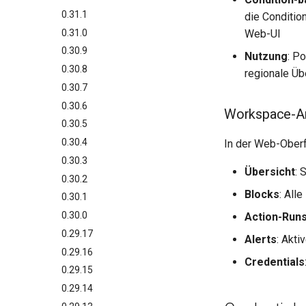
0.31.1
die Conditio
0.31.0
Web-UI
0.30.9
Nutzung
: P
0.30.8
regionale Üb
0.30.7
0.30.6
Workspace-An
0.30.5
0.30.4
In der Web-Oberf
0.30.3
Übersicht
: 
0.30.2
Blocks
: All
0.30.1
0.30.0
Action-Run
0.29.17
Alerts
: Akti
0.29.16
Credentials
0.29.15
0.29.14