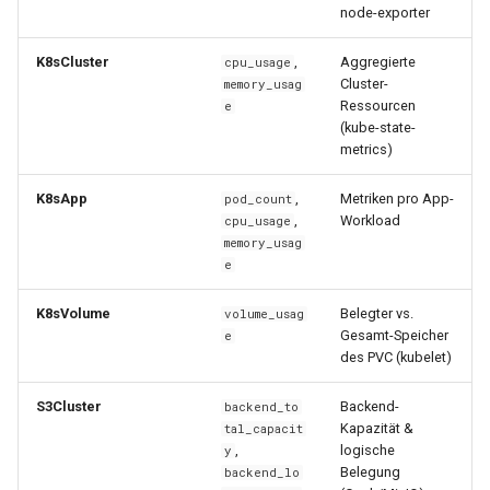
node-exporter
K8sCluster
,
Aggregierte
cpu_usage
Cluster-
memory_usag
Ressourcen
e
(kube-state-
metrics)
K8sApp
,
Metriken pro App-
pod_count
,
Workload
cpu_usage
memory_usag
e
K8sVolume
Belegter vs.
volume_usag
Gesamt-Speicher
e
des PVC (kubelet)
S3Cluster
Backend-
backend_to
Kapazität &
tal_capacit
,
logische
y
Belegung
backend_lo