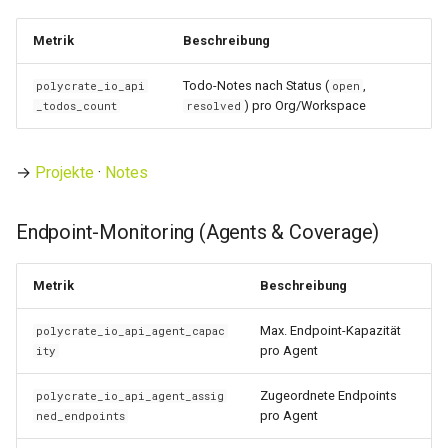
Metrik
Beschreibung
Todo-Notes nach Status (
,
polycrate_io_api
open
) pro Org/Workspace
_todos_count
resolved
→
Projekte
·
Notes
Endpoint-Monitoring (Agents & Coverage)
Metrik
Beschreibung
Max. Endpoint-Kapazität
polycrate_io_api_agent_capac
pro Agent
ity
Zugeordnete Endpoints
polycrate_io_api_agent_assig
pro Agent
ned_endpoints