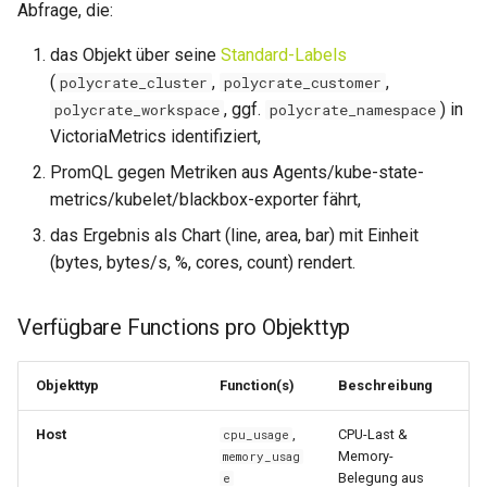
Abfrage, die:
das Objekt über seine
Standard-Labels
(
,
,
polycrate_cluster
polycrate_customer
, ggf.
) in
polycrate_workspace
polycrate_namespace
VictoriaMetrics identifiziert,
PromQL gegen Metriken aus Agents/kube-state-
metrics/kubelet/blackbox-exporter fährt,
das Ergebnis als Chart (line, area, bar) mit Einheit
(bytes, bytes/s, %, cores, count) rendert.
Verfügbare Functions pro Objekttyp
Objekttyp
Function(s)
Beschreibung
Host
,
CPU-Last &
cpu_usage
Memory-
memory_usag
Belegung aus
e