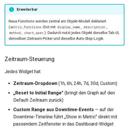
Erweiterbar
Neue Functions werden zentral am Objekt-Modell deklariert
(
-Dict mit
,
,
metric_functions
display_name
description
,
). Dadurch nutzt jedes Objekt dieselbe Tab-UI,
method
chart_spec
denselben Zeitraum-Picker und dieselbe Auto-Step-Logik.
Zeitraum-Steuerung
Jedes Widget hat:
Zeitraum-Dropdown
(1h, 6h, 24h, 7d, 30d, Custom)
„Reset to Initial Range"
(bringt den Graph auf den
Default-Zeitraum zurück)
Custom Range aus Downtime-Events
— auf der
Downtime-Timeline führt „Show in Metric" direkt mit
passendem Zeitfenster in das Dashboard-Widget