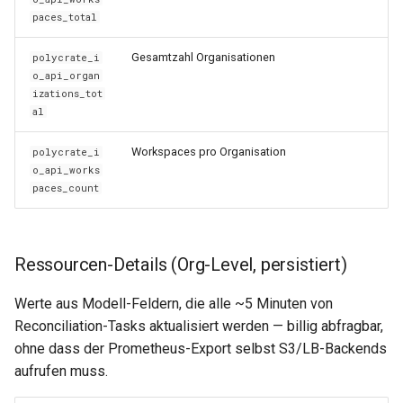
paces_total
0.11.3
Gesamtzahl Organisationen
polycrate_i
o_api_organ
0.11.2
izations_tot
al
0.11.1
Workspaces pro Organisation
polycrate_i
0.11.0
o_api_works
paces_count
Ressourcen-Details (Org-Level, persistiert)
Werte aus Modell-Feldern, die alle ~5 Minuten von
Reconciliation-Tasks aktualisiert werden — billig abfragbar,
ohne dass der Prometheus-Export selbst S3/LB-Backends
aufrufen muss.