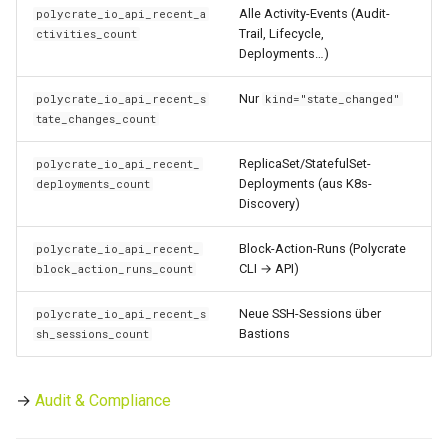
Alle Activity-Events (Audit-
polycrate_io_api_recent_a
Trail, Lifecycle,
ctivities_count
Deployments…)
Nur
polycrate_io_api_recent_s
kind="state_changed"
tate_changes_count
ReplicaSet/StatefulSet-
polycrate_io_api_recent_
Deployments (aus K8s-
deployments_count
Discovery)
Block-Action-Runs (Polycrate
polycrate_io_api_recent_
CLI → API)
block_action_runs_count
Neue SSH-Sessions über
polycrate_io_api_recent_s
Bastions
sh_sessions_count
→
Audit & Compliance