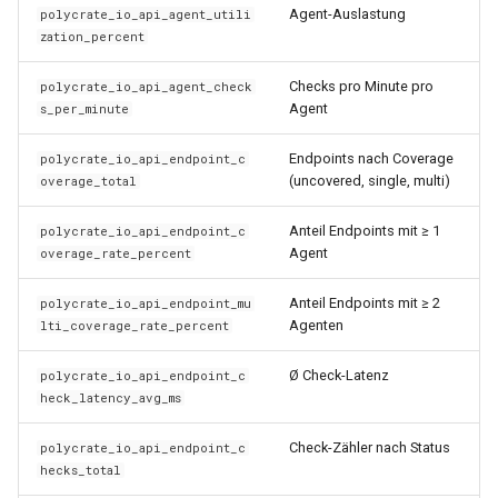
Agent-Auslastung
polycrate_io_api_agent_utili
zation_percent
Checks pro Minute pro
polycrate_io_api_agent_check
Agent
s_per_minute
Endpoints nach Coverage
polycrate_io_api_endpoint_c
(uncovered, single, multi)
overage_total
Anteil Endpoints mit ≥ 1
polycrate_io_api_endpoint_c
Agent
overage_rate_percent
Anteil Endpoints mit ≥ 2
polycrate_io_api_endpoint_mu
Agenten
lti_coverage_rate_percent
Ø Check-Latenz
polycrate_io_api_endpoint_c
heck_latency_avg_ms
Check-Zähler nach Status
polycrate_io_api_endpoint_c
hecks_total