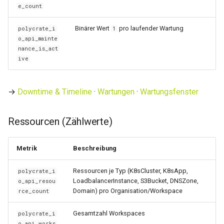
e_count
0.11.12
Binärer Wert
pro laufender Wartung
polycrate_i
1
o_api_mainte
0.11.11
nance_is_act
ive
0.11.10
→
Downtime & Timeline
·
Wartungen
·
Wartungsfenster
0.11.9
Ressourcen (Zählwerte)
0.11.8
0.11.7
Metrik
Beschreibung
0.11.6
Ressourcen je Typ (K8sCluster, K8sApp,
polycrate_i
LoadbalancerInstance, S3Bucket, DNSZone,
o_api_resou
Domain) pro Organisation/Workspace
rce_count
0.11.5
Gesamtzahl Workspaces
polycrate_i
0.11.4
o_api_works