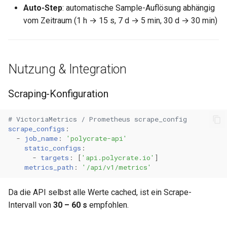
Auto-Step
: automatische Sample-Auflösung abhängig
vom Zeitraum (1 h → 15 s, 7 d → 5 min, 30 d → 30 min)
Nutzung & Integration
Scraping-Konfiguration
# VictoriaMetrics / Prometheus scrape_config
scrape_configs
:
-
job_name
:
'polycrate-api'
static_configs
:
-
targets
:
[
'api.polycrate.io'
]
metrics_path
:
'/api/v1/metrics'
Da die API selbst alle Werte cached, ist ein Scrape-
Intervall von
30 – 60 s
empfohlen.