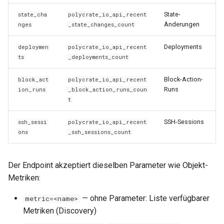
State-
state_cha
polycrate_io_api_recent
Änderungen
nges
_state_changes_count
Deployments
deploymen
polycrate_io_api_recent
ts
_deployments_count
Block-Action-
block_act
polycrate_io_api_recent
Runs
ion_runs
_block_action_runs_coun
t
SSH-Sessions
ssh_sessi
polycrate_io_api_recent
ons
_ssh_sessions_count
Der Endpoint akzeptiert dieselben Parameter wie Objekt-
Metriken:
— ohne Parameter: Liste verfügbarer
metric=<name>
Metriken (Discovery)