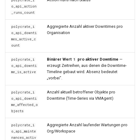
0.29.6
0.11.22
o_api_action
_runs_count
0.29.5
0.11.21
Aggregierte Anzahl aktiver Downtimes pro
polycrate_i
0.29.4
0.11.20
Organisation
o_api_downti
mes_active_c
ount
0.29.3
0.11.19
Binärer Wert
pro aktiver Downtime
—
polycrate_i
1
0.29.2
0.11.18
erzeugt Zeitreihen, aus denen die Downtime-
o_api_downti
Timeline gebaut wird. Absenz bedeutet
me_is_active
0.29.1
0.11.17
„vorbei".
Anzahl aktuell betroffener Objekte pro
0.29.0
0.11.16
polycrate_i
Downtime (Time-Series via VMAgent)
o_api_downti
me_affected_o
0.28.0
0.11.15
bjects
0.11.14
Aggregierte Anzahl laufender Wartungen pro
polycrate_i
Org/Workspace
o_api_mainte
nances_activ
0.11.13