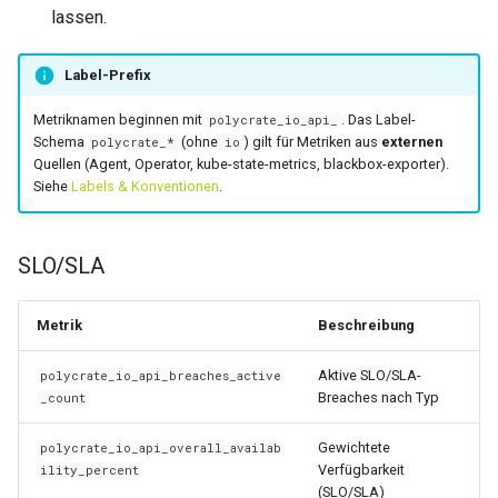
Siehe auch
lassen.
0.30.6
0.14.3
0.30.5
0.14.2
Label-Prefix
Metriknamen beginnen mit
. Das Label-
polycrate_io_api_
0.30.4
0.14.1
Schema
(ohne
) gilt für Metriken aus
externen
polycrate_*
io
Quellen (Agent, Operator, kube-state-metrics, blackbox-exporter).
0.30.3
0.14.0
Siehe
Labels & Konventionen
.
0.30.2
0.13.2
SLO/SLA
0.30.1
0.13.1
Metrik
Beschreibung
0.30.0
0.13.0
Aktive SLO/SLA-
polycrate_io_api_breaches_active
Breaches nach Typ
0.29.17
0.12.1
_count
Gewichtete
polycrate_io_api_overall_availab
0.29.16
0.12.0
Verfügbarkeit
ility_percent
(SLO/SLA)