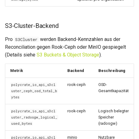
S3-Cluster-Backend
Pro
werden Backend-Kennzahlen aus der
S3Cluster
Reconciliation gegen Rook-Ceph oder MinIO gespiegelt
(Details siehe
S3 Buckets & Object Storage
).
Metrik
Backend
Beschreibung
rook-ceph
OSD-
polycrate_io_api_s3cl
Gesamtkapazität
uster_ceph_osd_total_b
ytes
rook-ceph
Logisch belegter
polycrate_io_api_s3cl
Speicher
uster_radosgw_logical_
(radosgw)
used_bytes
minio
Nutzbare
polycrate_io_api_s3cl