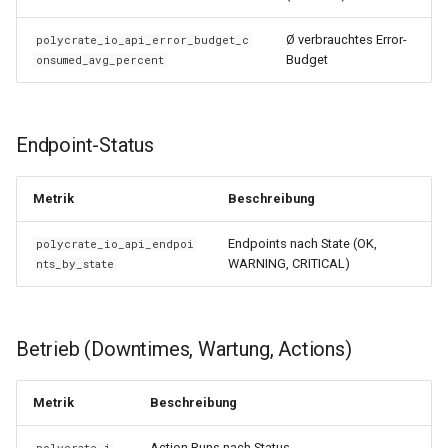
0.29.15
0.11.31
Ø verbrauchtes Error-
polycrate_io_api_error_budget_c
0.29.14
0.11.30
Budget
onsumed_avg_percent
0.29.13
0.11.29
Endpoint-Status
0.29.12
0.11.28
Metrik
Beschreibung
0.29.11
0.11.27
Endpoints nach State (OK,
polycrate_io_api_endpoi
0.29.10
0.11.26
WARNING, CRITICAL)
nts_by_state
0.29.9
0.11.25
Betrieb (Downtimes, Wartung, Actions)
0.29.8
0.11.24
0.29.7
0.11.23
Metrik
Beschreibung
Action Runs nach Status
polycrate_i