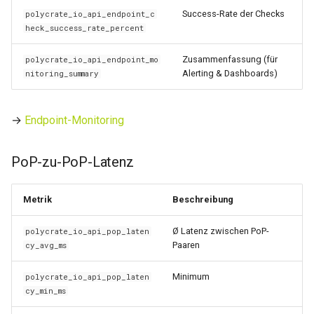
Success-Rate der Checks
polycrate_io_api_endpoint_c
heck_success_rate_percent
Zusammenfassung (für
polycrate_io_api_endpoint_mo
Alerting & Dashboards)
nitoring_summary
→
Endpoint-Monitoring
PoP-zu-PoP-Latenz
Metrik
Beschreibung
Ø Latenz zwischen PoP-
polycrate_io_api_pop_laten
Paaren
cy_avg_ms
Minimum
polycrate_io_api_pop_laten
cy_min_ms