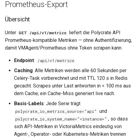
Prometheus-Export
Functions)
0.34.1
0.14.13
Übersicht
Was ist eine Metric-
0.34.0
0.14.12
Function?
Unter
liefert die Polycrate API
GET /api/v1/metrics
0.33.0
0.14.11
Prometheus-kompatible Metriken — ohne Authentifizierung,
Verfügbare Functions pro
damit VMAgent/Prometheus ohne Token scrapen kann.
Objekttyp
0.32.0
0.14.10
Endpoint
:
/api/v1/metrics
Zeitraum-Steuerung
0.31.1
0.14.9
Caching
: Alle Metriken werden alle 60 Sekunden per
Celery-Task vorberechnet und mit TTL 120 s in Redis
Nutzung & Integration
0.31.0
0.14.8
gecacht. Scrapes unter Last antworten in < 100 ms aus
dem Cache; ein Cache-Miss generiert live nach.
Scraping-Konfiguration
0.30.9
0.14.6
Basis-Labels
: Jede Serie trägt
Typische Use-Cases
und
polycrate_io_metrics_source="api"
0.30.8
0.14.5
, so dass
polycrate_io_system_name="<instance>"
Zusammenspiel mit Grafana
sich API-Metriken in VictoriaMetrics eindeutig von
0.30.7
0.14.4
Agent-, Operator- oder Kubernetes-Metriken trennen