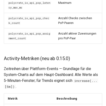
Maximum
polycrate_io_api_pop_laten
cy_max_ms
Anzahl Checks zwischen
polycrate_io_api_pop_chec
PoP-Paaren
k_count
Anzahl aktiver Zuweisungen
polycrate_io_api_pop_assig
pro PoP-Paar
nment_count
Activity-Metriken (neu ab 0.15.0)
Zeitreihen über Plattform-Events — Grundlage für die
System-Charts auf dem Haupt-Dashboard. Alle Werte als
5-Minuten-Fenster; für Trends eignet sich
increase(...
.
[5m])
Metrik
Beschreibung