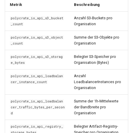
Metrik
Beschreibung
Anzahl S3-Buckets pro
polycrate_io_api_s3_bucket
Organisation
_count
Summe der S3-Objekte pro
polycrate_io_api_s3_object
Organisation
_count
Belegter S3-Speicher pro
polycrate_io_api_s3_storag
Organisation (Bytes)
e_bytes
Anzahl
polycrate_io_api_loadbalan
LoadbalancerInstances pro
cer_instance_count
Organisation
Summe der 1h-Mittelwerte
polycrate_io_api_loadbalan
der Bandbreite pro
cer_traffic_bytes_per_secon
Organisation
d
Belegter Artifact-Registry-
polycrate_io_api_registry_
Speicher pro Organisation
storage_bytes