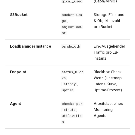
(Ceph/MinIO)
gical_used
S3Bucket
Storage-Füllstand
bucket_usa
,
& Objektanzahl
ge
pro Bucket
object_cou
nt
LoadbalancerInstance
Ein-/Ausgehender
bandwidth
Traffic pro LB-
Instanz
Endpoint
Blackbox-Check-
status_bloc
,
Werte (Heatmap,
ks
,
Latenz-Kurve,
latency
Uptime-Prozent)
uptime
Agent
Arbeitslast eines
checks_per
,
Monitoring-
_minute
Agents
utilizatio
n