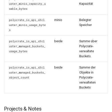
Kapazität
uster_minio_capacity_u
sable_bytes
minio
Belegter
polycrate_io_api_s3cl
Speicher
uster_minio_usage_byte
s
beide
Summe über
polycrate_io_api_s3cl
Polycrate-
uster_managed_buckets_
verwaltete
usage_bytes
Buckets
beide
Summe der
polycrate_io_api_s3cl
Objekte in
uster_managed_buckets_
Polycrate-
object_count
verwalteten
Buckets
Projects & Notes