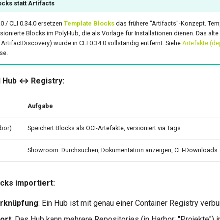
cks statt Artifacts
.0 / CLI 0.34.0 ersetzen
Template Blocks
das frühere "Artifacts"-Konzept. Tem
sionierte Blocks im PolyHub, die als Vorlage für Installationen dienen. Das alte
tifactDiscovery) wurde in CLI 0.34.0 vollständig entfernt. Siehe
Artefakte (d
se.
 Hub ↔ Registry:
Aufgabe
rbor)
Speichert Blocks als OCI-Artefakte, versioniert via Tags
Showroom: Durchsuchen, Dokumentation anzeigen, CLI-Downloads
cks importiert:
erknüpfung
: Ein Hub ist mit genau einer Container Registry verb
ort
: Das Hub kann mehrere Repositories (in Harbor: "Projekte") 