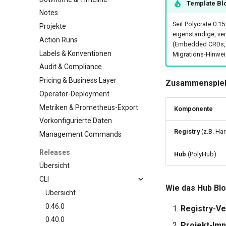
Template Blo
Notes
Seit Polycrate 0.15
Projekte
eigenständige, ver
Action Runs
(Embedded CRDs, Ar
Labels & Konventionen
Migrations-Hinwei
Audit & Compliance
Pricing & Business Layer
Zusammenspiel
Operator-Deployment
Metriken & Prometheus-Export
Komponente
Vorkonfigurierte Daten
Registry
(z.B. Ha
Management Commands
Releases
Hub
(PolyHub)
Übersicht
CLI
Wie das Hub Blo
Übersicht
0.46.0
Registry-V
0.40.0
Projekt-Imp