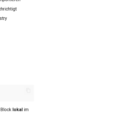
hrichtigt
stry
r Block
lokal
im