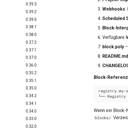
0.39.3
Webhooks
:
0.39.2
Scheduled 
0.39.0
0.38.1
Block-Inter
0.38.0
Verfügbare
0.37.2
block.poly
–
0.37.1
README.m
0.37.0
CHANGELOG
0.36.0
0.35.2
Block-Referenz
0.35.1
0.35.0
0.34.2
0.34.1
Wenn ein Block
0.34.0
Verzeich
blocks/
0.33.0
0.32.0