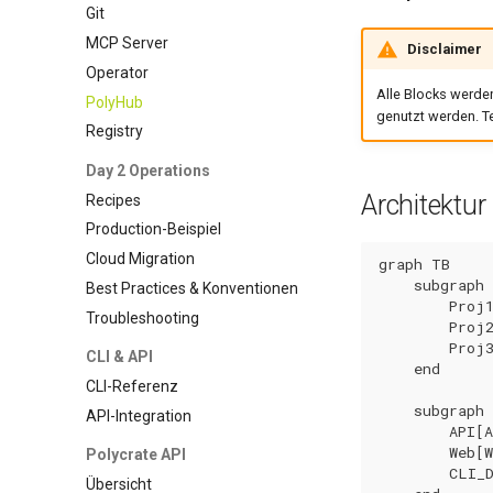
Git
MCP Server
Disclaimer
Operator
Alle Blocks werd
PolyHub
genutzt werden. Te
Registry
Day 2 Operations
Architektur
Recipes
Production-Beispiel
Cloud Migration
graph TB

    subgraph 
Best Practices & Konventionen
        Proj1
Troubleshooting
        Proj2
        Proj3
CLI & API
    end

CLI-Referenz
    subgraph 
API-Integration
        API[A
        Web[W
Polycrate API
        CLI_D
Übersicht