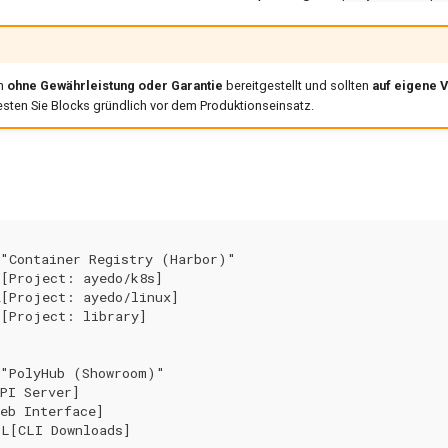
en
ohne Gewährleistung oder Garantie
bereitgestellt und sollten
auf eigene 
sten Sie Blocks gründlich vor dem Produktionseinsatz.
"Container Registry (Harbor)"

[Project: ayedo/k8s]

[Project: ayedo/linux]

[Project: library]

"PolyHub (Showroom)"

PI Server]

eb Interface]

L[CLI Downloads]
