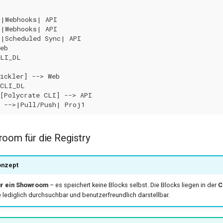
|Webhooks| API

|Webhooks| API

|Scheduled Sync| API

eb

LI_DL

ickler] --> Web

CLI_DL

[Polycrate CLI] --> API

e -->|Pull/Push| Proj1
oom für die Registry
onzept
ur ein Showroom
– es speichert keine Blocks selbst. Die Blocks liegen in der
C
lediglich durchsuchbar und benutzerfreundlich darstellbar.