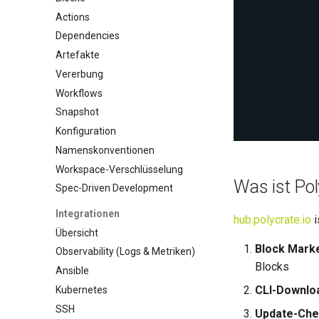
Actions
Dependencies
Artefakte
Vererbung
Workflows
Snapshot
Konfiguration
Namenskonventionen
Workspace-Verschlüsselung
Was ist Po
Spec-Driven Development
Integrationen
hub.polycrate.io
i
Übersicht
Block Mark
Observability (Logs & Metriken)
Blocks
Ansible
CLI-Downlo
Kubernetes
SSH
Update-Che