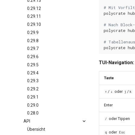
0.29.13
# Mit Vorfilt
0.29.12
polycrate
hub
0.29.11
0.29.10
# Nach Block
polycrate
hub
0.29.9
0.29.8
# Tabellenau
polycrate
hub
0.29.7
0.29.6
TUI-Navigation:
0.29.5
0.29.4
Taste
0.29.3
0.29.2
/
oder
/
↑
↓
j
k
0.29.1
0.29.0
Enter
0.28.0
oder Tippen
/
API
Übersicht
oder
q
Esc