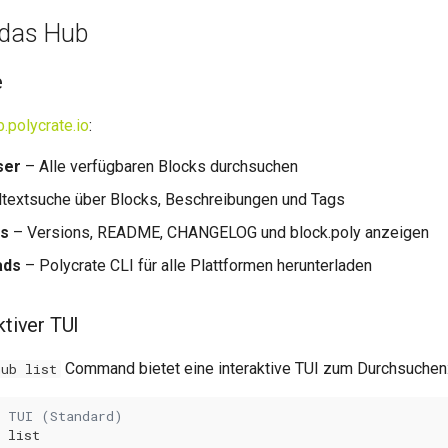
 das Hub
e
b.polycrate.io
:
ser
– Alle verfügbaren Blocks durchsuchen
ltextsuche über Blocks, Beschreibungen und Tags
ls
– Versions, README, CHANGELOG und block.poly anzeigen
ads
– Polycrate CLI für alle Plattformen herunterladen
ktiver TUI
Command bietet eine interaktive TUI zum Durchsuchen
hub list
e TUI (Standard)