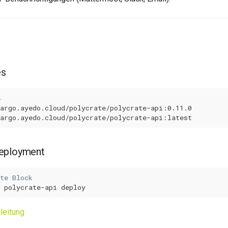
es
4
eployment
te Block
polycrate-api
nleitung