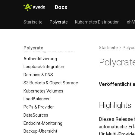
Docs
Polycrate API
Übersicht
Startseite
Polycrate
Kubernetes Distribution
ohM
Integrationen
Unified APM Credential
Organisationen & Workspaces
Startseite
Polycr
Polycrate
User Management & RBAC
Authentifizierung
Polycrat
Loopback-Integration
Domains & DNS
S3 Buckets & Object Storage
Veröffentlicht 
Kubernetes Volumes
LoadBalancer
Highlights
PoPs & Provider
DataSources
Dieses Release f
Endpoint-Monitoring
automatische Erf
Backup-Übersicht
für Multi-Provide