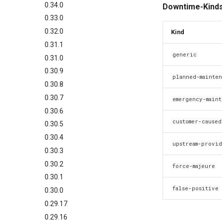
0.34.0
Downtime-Kinds
0.33.0
0.32.0
Kind
0.31.1
generic
0.31.0
0.30.9
planned-mainte
0.30.8
0.30.7
emergency-main
0.30.6
customer-caused
0.30.5
0.30.4
upstream-provi
0.30.3
0.30.2
force-majeure
0.30.1
false-positive
0.30.0
0.29.17
0.29.16