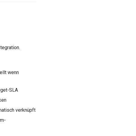
tegration.
ellt wenn
arget-SLA
ken
matisch verknüpft
em-