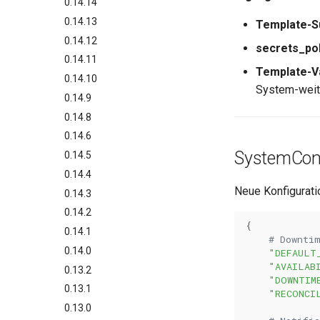
0.14.14
0.14.13
Template-S
0.14.12
secrets_po
0.14.11
Template-Va
0.14.10
System-weit
0.14.9
0.14.8
0.14.6
SystemConf
0.14.5
0.14.4
Neue Konfigurati
0.14.3
0.14.2
{
0.14.1
# Downti
0.14.0
"DEFAULT
"AVAILAB
0.13.2
"DOWNTIM
0.13.1
"RECONCI
0.13.0