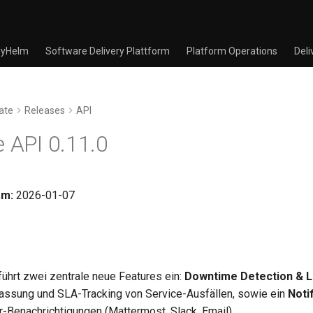
yHelm
Software Delivery Plattform
Platform Operations
Deli
ate
Releases
API
e API 0.11.0
am:
2026-01-07
ührt zwei zentrale neue Features ein:
Downtime Detection & 
assung und SLA-Tracking von Service-Ausfällen, sowie ein
Noti
r-Benachrichtigungen (Mattermost, Slack, Email).