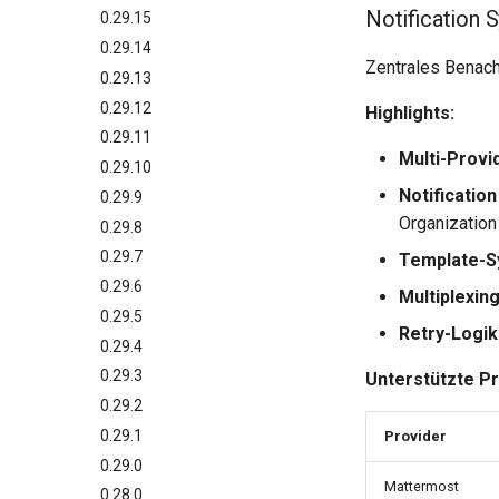
Notification 
0.29.15
0.29.14
Zentrales Benach
0.29.13
0.29.12
Highlights:
0.29.11
Multi-Provi
0.29.10
Notification
0.29.9
Organization
0.29.8
0.29.7
Template-S
0.29.6
Multiplexin
0.29.5
Retry-Logik
0.29.4
0.29.3
Unterstützte Pr
0.29.2
0.29.1
Provider
0.29.0
Mattermost
0.28.0