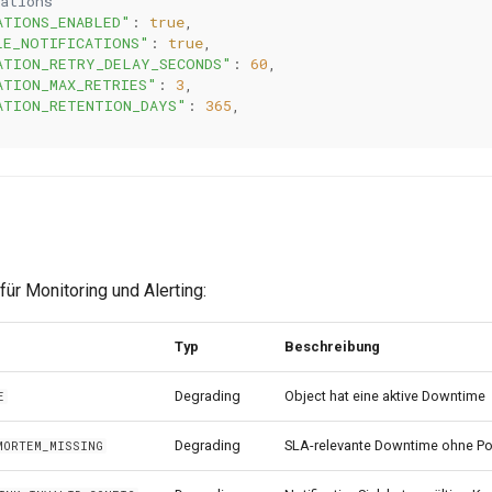
ations
ATIONS_ENABLED"
:
true
,
LE_NOTIFICATIONS"
:
true
,
ATION_RETRY_DELAY_SECONDS"
:
60
,
ATION_MAX_RETRIES"
:
3
,
ATION_RETENTION_DAYS"
:
365
,
ür Monitoring und Alerting:
Typ
Beschreibung
Degrading
Object hat eine aktive Downtime
E
Degrading
SLA-relevante Downtime ohne P
MORTEM_MISSING