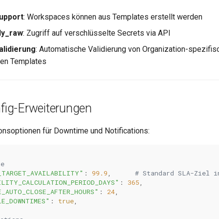
upport
: Workspaces können aus Templates erstellt werden
ly_raw
: Zugriff auf verschlüsselte Secrets via API
lidierung
: Automatische Validierung von Organization-spezifis
en Templates
ig-Erweiterungen
onsoptionen für Downtime und Notifications:
me
_TARGET_AVAILABILITY"
:
99.9
,
# Standard SLA-Ziel i
ILITY_CALCULATION_PERIOD_DAYS"
:
365
,
E_AUTO_CLOSE_AFTER_HOURS"
:
24
,
LE_DOWNTIMES"
:
true
,