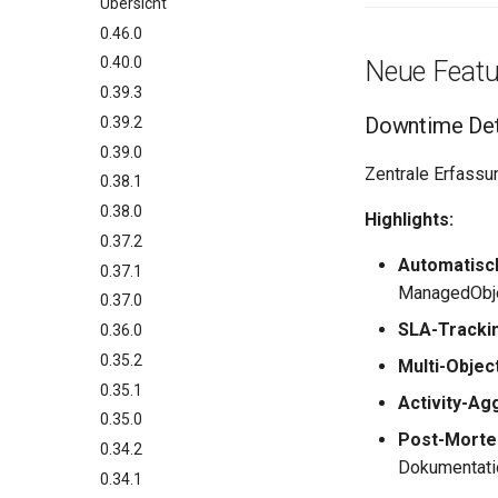
Übersicht
0.46.0
0.40.0
Neue Featu
0.39.3
Downtime Det
0.39.2
0.39.0
Zentrale Erfassu
0.38.1
0.38.0
Highlights:
0.37.2
Automatisc
0.37.1
ManagedObjec
0.37.0
SLA-Tracki
0.36.0
0.35.2
Multi-Objec
0.35.1
Activity-Ag
0.35.0
Post-Morte
0.34.2
Dokumentati
0.34.1