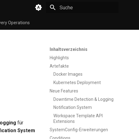
Suche wird initialisiert
very Operations
Inhaltsverzeichnis
Highlights
Artefakte
Docker Images
Kubernetes Deployment
Neue Features
Downtime Detection & Logging
Notification System
Workspace Template API
Extensions
Logging
für
SystemConfig-Erweiterungen
fication System
Conditions