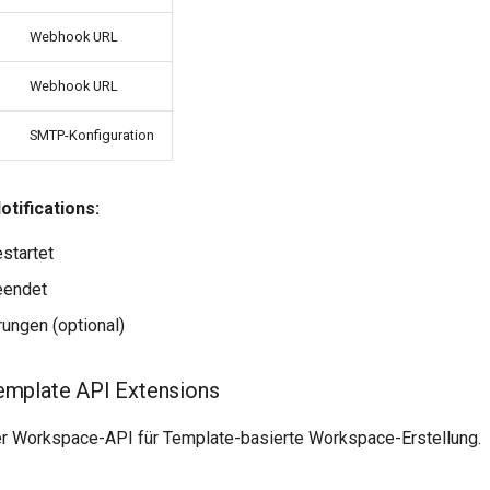
Webhook URL
Webhook URL
SMTP-Konfiguration
tifications:
startet
eendet
ungen (optional)
mplate API Extensions
r Workspace-API für Template-basierte Workspace-Erstellung.