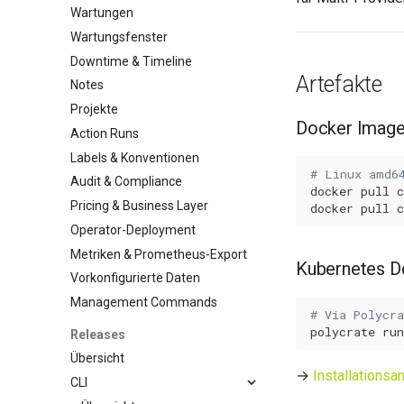
Wartungen
Wartungsfenster
Downtime & Timeline
Artefakte
Notes
Projekte
Docker Imag
Action Runs
Labels & Konventionen
# Linux amd6
Audit & Compliance
docker
pull
Pricing & Business Layer
docker
pull
Operator-Deployment
Metriken & Prometheus-Export
Kubernetes D
Vorkonfigurierte Daten
Management Commands
# Via Polycra
polycrate
run
Releases
Übersicht
→
Installationsa
CLI