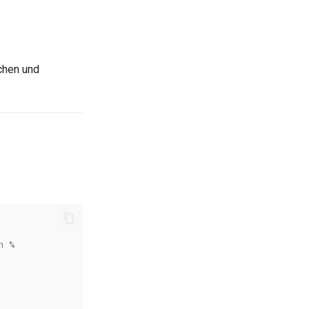
chen und
n %