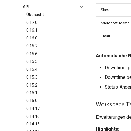
API
Slack
Übersicht
0.17.0
Microsoft Teams
0.16.1
Email
0.16.0
0.15.7
0.15.6
Automatische No
0.15.5
Downtime ge
0.15.4
Downtime b
0.15.3
0.15.2
Status-Änder
0.15.1
0.15.0
Workspace Te
0.14.17
0.14.16
Erweiterungen de
0.14.15
Highlights: