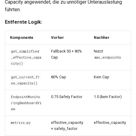
Capacity angewendet, die zu unnötiger Unterauslastung
führten.
Entfernte Logik:
Komponente
Vorher
Nachher
Fallback 50 + 80%
Nutzt
get_simplified
Cap
_effective_capa
max_endpoints
city()
80% Cap
Kein Cap
get_current_fr
ee_capacity()
0.75 Safety Factor
1.0 (kein Factor)
EndpointMonito
ringDashboardVi
ew
effective_capacity
effective_capacity
metrics.py
× safety_factor