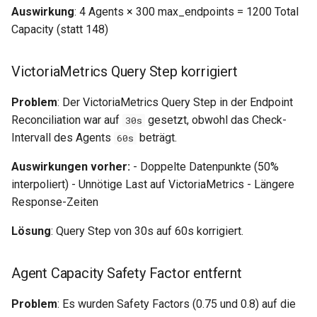
0.29.6
Auswirkung
: 4 Agents × 300 max_endpoints = 1200 Total
Capacity (statt 148)
0.29.5
VictoriaMetrics Query Step korrigiert
0.29.4
Problem
: Der VictoriaMetrics Query Step in der Endpoint
0.29.3
Reconciliation war auf
gesetzt, obwohl das Check-
30s
Intervall des Agents
beträgt.
60s
0.29.2
Auswirkungen vorher:
- Doppelte Datenpunkte (50%
0.29.1
interpoliert) - Unnötige Last auf VictoriaMetrics - Längere
Response-Zeiten
0.29.0
Lösung
: Query Step von 30s auf 60s korrigiert.
0.28.0
Agent Capacity Safety Factor entfernt
Problem
: Es wurden Safety Factors (0.75 und 0.8) auf die