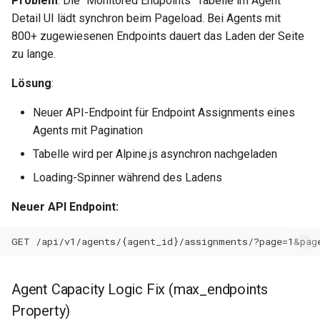
Problem
: Die "Monitored Endpoints" Tabelle im Agent
0.30.6
Detail UI lädt synchron beim Pageload. Bei Agents mit
Metriken & Prometheus-
800+ zugewiesenen Endpoints dauert das Laden der Seite
Export
0.30.5
zu lange.
Vorkonfigurierte Daten
0.30.4
Lösung
:
Neuer API-Endpoint für Endpoint Assignments eines
Management Commands
0.30.3
Agents mit Pagination
0.30.2
Tabelle wird per Alpine.js asynchron nachgeladen
Loading-Spinner während des Ladens
0.30.1
Neuer API Endpoint:
0.30.0
0.29.17
Agent Capacity Logic Fix (max_endpoints
0.29.16
Property)