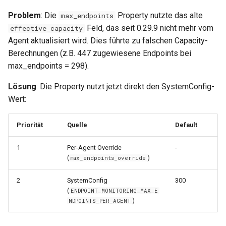
0.29.15
Problem
: Die
Property nutzte das alte
max_endpoints
Feld, das seit 0.29.9 nicht mehr vom
effective_capacity
0.29.14
Agent aktualisiert wird. Dies führte zu falschen Capacity-
Berechnungen (z.B. 447 zugewiesene Endpoints bei
0.29.13
max_endpoints = 298).
0.29.12
Lösung
: Die Property nutzt jetzt direkt den SystemConfig-
Wert:
0.29.11
Priorität
Quelle
Default
0.29.10
1
Per-Agent Override
-
0.29.9
(
)
max_endpoints_override
0.29.8
2
SystemConfig
300
(
ENDPOINT_MONITORING_MAX_E
)
NDPOINTS_PER_AGENT
0.29.7