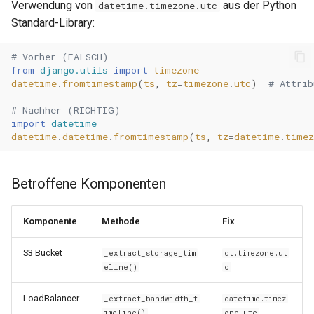
Verwendung von
aus der Python
datetime.timezone.utc
0.30.6
Standard-Library:
Metriken & Prometheus-
Export
0.30.5
# Vorher (FALSCH)
from
django.utils
import
timezone
Vorkonfigurierte Daten
0.30.4
datetime
.
fromtimestamp
(
ts
,
tz
=
timezone
.
utc
)
# Attrib
# Nachher (RICHTIG)
Management Commands
0.30.3
import
datetime
datetime
.
datetime
.
fromtimestamp
(
ts
,
tz
=
datetime
.
timez
0.30.2
Betroffene Komponenten
0.30.1
0.30.0
Komponente
Methode
Fix
0.29.17
S3 Bucket
_extract_storage_tim
dt.timezone.ut
eline()
c
0.29.16
LoadBalancer
_extract_bandwidth_t
datetime.timez
imeline()
one.utc