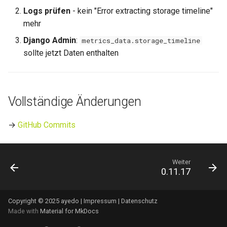
Logs prüfen
- kein "Error extracting storage timeline"
mehr
Django Admin
:
metrics_data.storage_timeline
sollte jetzt Daten enthalten
Vollständige Änderungen
→
GitHub Commits
Weiter
0.11.17
Copyright © 2025 ayedo |
Impressum
|
Datenschutz
Made with
Material for MkDocs