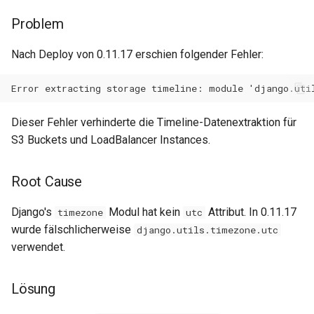
0.34.1
Problem
Wartungsfenster
0.34.0
Nach Deploy von 0.11.17 erschien folgender Fehler:
Downtime & Timeline
0.33.0
Notes
0.32.0
Dieser Fehler verhinderte die Timeline-Datenextraktion für
Projekte
S3 Buckets und LoadBalancer Instances.
0.31.1
Action Runs
Root Cause
0.31.0
Labels & Konventionen
Django's
Modul hat kein
Attribut. In 0.11.17
timezone
utc
0.30.9
wurde fälschlicherweise
django.utils.timezone.utc
Audit & Compliance
verwendet.
0.30.8
Pricing & Business Layer
Lösung
0.30.7
Operator-Deployment