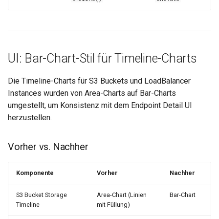
0.29.15
0.29.14
0.29.13
UI: Bar-Chart-Stil für Timeline-Charts
0.29.12
Die Timeline-Charts für S3 Buckets und LoadBalancer
Instances wurden von Area-Charts auf Bar-Charts
0.29.11
umgestellt, um Konsistenz mit dem Endpoint Detail UI
herzustellen.
0.29.10
Vorher vs. Nachher
0.29.9
0.29.8
Komponente
Vorher
Nachher
S3 Bucket Storage
Area-Chart (Linien
Bar-Chart
0.29.7
Timeline
mit Füllung)