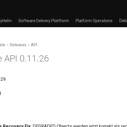
yHelm
Software Delivery Plattform
Platform Operations
Deli
ate
Releases
API
e API 0.11.26
-29
d
 Recovery Fix
: DEGRADED Objects werden jetzt korrekt als re