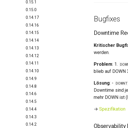
0.15.1
0.15.0
Bugfixes
0.14.17
0.14.16
Downtime Rec
0.14.15
0.14.14
Kritischer Bugfi
0.14.13
werden.
0.14.12
0.14.11
Problem
: 1.
DOW
0.14.10
blieb auf DOWN 
0.14.9
Lösung
: -
DOWNT
0.14.8
Downtime sind je
0.14.6
mehr DOWN ist 
0.14.5
→
Spezifikation
0.14.4
0.14.3
0.14.2
Observability