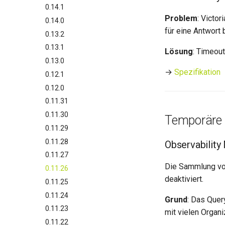
0.14.1
Problem
: Victo
0.14.0
für eine Antwort 
0.13.2
0.13.1
Lösung
: Timeout
0.13.0
→
Spezifikation
0.12.1
0.12.0
0.11.31
0.11.30
Temporäre
0.11.29
0.11.28
Observability
0.11.27
Die Sammlung von
0.11.26
deaktiviert.
0.11.25
0.11.24
Grund
: Das Quer
0.11.23
mit vielen Organi
0.11.22