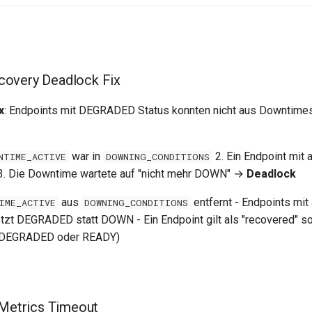
overy Deadlock Fix
x
: Endpoints mit DEGRADED Status konnten nicht aus Downtime
war in
2. Ein Endpoint mit
NTIME_ACTIVE
DOWNING_CONDITIONS
3. Die Downtime wartete auf "nicht mehr DOWN" →
Deadlock
aus
entfernt - Endpoints mit 
IME_ACTIVE
DOWNING_CONDITIONS
tzt DEGRADED statt DOWN - Ein Endpoint gilt als "recovered" so
(DEGRADED oder READY)
 Metrics Timeout