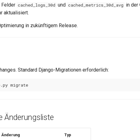
e Felder
und
in der
cached_logs_30d
cached_metrics_30d_avg
 aktualisiert.
Optimierung in zukünftigem Release.
hanges. Standard Django-Migrationen erforderlich:
e.py
e Änderungsliste
Änderung
Typ