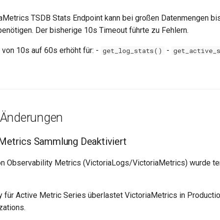
riaMetrics TSDB Stats Endpoint kann bei großen Datenmengen b
benötigen. Der bisherige 10s Timeout führte zu Fehlern.
 von 10s auf 60s erhöht für: -
-
get_log_stats()
get_active_
 Änderungen
 Metrics Sammlung Deaktiviert
 Observability Metrics (VictoriaLogs/VictoriaMetrics) wurde t
y für Active Metric Series überlastet VictoriaMetrics in Produc
zations.