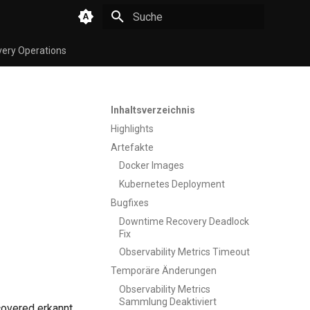
Suche wird initialisiert
very Operations
Inhaltsverzeichnis
Highlights
Artefakte
Docker Images
Kubernetes Deployment
Bugfixes
Downtime Recovery Deadlock
Fix
Observability Metrics Timeout
Temporäre Änderungen
Observability Metrics
Sammlung Deaktiviert
covered erkannt