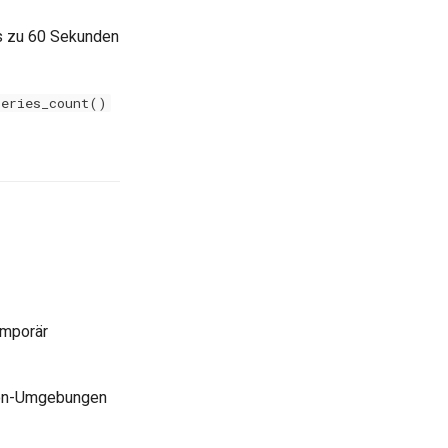
is zu 60 Sekunden
series_count()
emporär
tion-Umgebungen