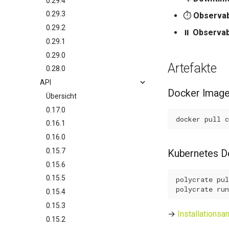
0.29.4
0.29.3
⏱️
Observab
0.29.2
⏸️
Observabi
0.29.1
0.29.0
Artefakte
0.28.0
API
Docker Imag
Übersicht
0.17.0
docker
pull
0.16.1
0.16.0
0.15.7
Kubernetes D
0.15.6
0.15.5
polycrate
pul
polycrate
run
0.15.4
0.15.3
→
Installationsa
0.15.2