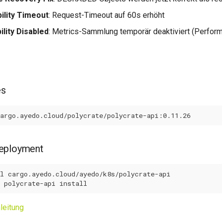
ility Timeout
: Request-Timeout auf 60s erhöht
lity Disabled
: Metrics-Sammlung temporär deaktiviert (Perfor
es
eployment
l
polycrate-api
nleitung