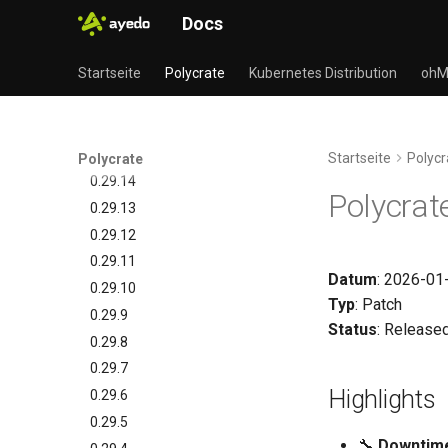
0.30.2
Docs
0.30.1
Startseite
Polycrate
Kubernetes Distribution
ohM
0.30.0
0.29.17
0.29.16
0.29.15
Startseite
Polycr
Polycrate
0.29.14
Polycrat
0.29.13
0.29.12
0.29.11
Datum
: 2026-01
0.29.10
Typ
: Patch
0.29.9
Status
: Release
0.29.8
0.29.7
Highlights
0.29.6
0.29.5
🔧
Downtime