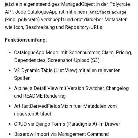
jetzt ein eigenstaendiges ManagedObject in der Polycrate
0.30.6
API. Jede CatalogueApp ist mit einem
ArtifactPackage
Metriken & Prometheus-
(kind=polycrate) verknuepft und erbt darueber Metadaten
Export
0.30.5
wie Icon, Beschreibung und Repository-URLs.
Vorkonfigurierte Daten
0.30.4
Funktionsumfang:
Management Commands
0.30.3
CatalogueApp Model mit Seriennummer, Claim, Pricing,
Dependencies, Screenshot-Upload (S3)
0.30.2
V2 Dynamic Table (List View) mit allen relevanten
Spalten
0.30.1
Alpine.js Detail View mit Version Switcher, Changelog
0.30.0
und README Rendering
ArtifactDerivedFieldsMixin fuer Metadaten vom
0.29.17
neuesten Artifact
CRUD via Django Forms (Paradigma A) im Drawer
0.29.16
Baserow-Import via Management Command