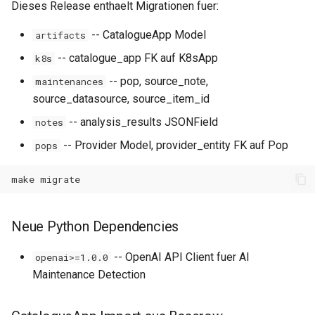
Dieses Release enthaelt Migrationen fuer:
-- CatalogueApp Model
artifacts
-- catalogue_app FK auf K8sApp
k8s
-- pop, source_note,
maintenances
source_datasource, source_item_id
-- analysis_results JSONField
notes
-- Provider Model, provider_entity FK auf Pop
pops
make
Neue Python Dependencies
-- OpenAI API Client fuer AI
openai>=1.0.0
Maintenance Detection