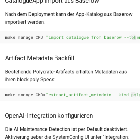
CatalogueApp Import aus Baserow
Nach dem Deployment kann der App-Katalog aus Baserow
importiert werden:
make
manage
CMD
=
"import_catalogue_from_baserow --toke
Artifact Metadata Backfill
Bestehende Polycrate-Artifacts erhalten Metadaten aus
ihren block.poly Specs:
make
manage
CMD
=
"extract_artifact_metadata --kind pol
OpenAI-Integration konfigurieren
Die AI Maintenance Detection ist per Default deaktiviert.
Aktivierung ueber die SystemConfig UI unter "Integration: