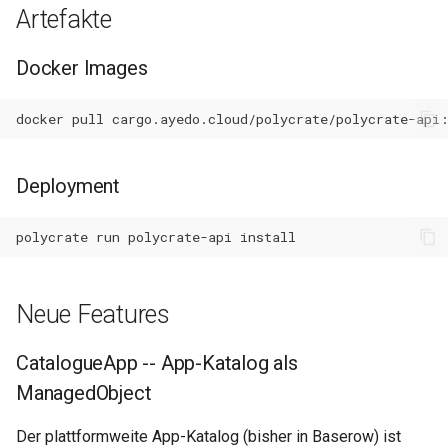
Artefakte
Neue Python Dependencies
0.34.1
Wartungsfenster
Docker Images
CatalogueApp Import aus
0.34.0
Baserow
Downtime & Timeline
docker
pull
0.33.0
Artifact Metadata Backfill
Notes
0.32.0
Deployment
OpenAI-Integration
Projekte
konfigurieren
0.31.1
polycrate
run
polycrate-api
Action Runs
0.31.0
Labels & Konventionen
Neue Features
0.30.9
Audit & Compliance
CatalogueApp -- App-Katalog als
0.30.8
Pricing & Business Layer
ManagedObject
0.30.7
Der plattformweite App-Katalog (bisher in Baserow) ist
Operator-Deployment