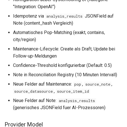
0.29.6
"Integration: OpenAI")
0.29.5
Idempotenz via
JSONField auf
analysis_results
Note (content_hash Vergleich)
0.29.4
Automatisches Pop-Matching (exakt, contains,
city/region)
0.29.3
Maintenance-Lifecycle: Create als Draft, Update bei
Follow-up-Meldungen
0.29.2
Confidence-Threshold konfigurierbar (Default: 0.5)
0.29.1
Note in Reconciliation Registry (10 Minuten Intervall)
0.29.0
Neue Felder auf Maintenance:
,
,
pop
source_note
,
source_datasource
source_item_id
0.28.0
Neue Felder auf Note:
analysis_results
(generisches JSONField fuer AI-Prozessoren)
Provider Model