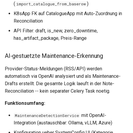
0.29.15
(
)
import_catalogue_from_baserow
K8sApp FK auf CatalogueApp mit Auto-Zuordnung in
0.29.14
Reconciliation
API Filter: draft, is_new, zero_downtime,
0.29.13
has_artifact_package, Preis-Range
0.29.12
AI-gestuetzte Maintenance-Erkennung
0.29.11
Provider-Status-Meldungen (RSS/API) werden
0.29.10
automatisch via OpenAI analysiert und als Maintenance-
Drafts erstellt. Die gesamte Logik laeuft in der Note-
0.29.9
Reconciliation -- kein separater Celery Task noetig.
Funktionsumfang:
0.29.8
mit OpenAI-
MaintenanceDetectionService
0.29.7
Integration (austauschbar: Ollama, vLLM, Azure)
Konfiguration ueber SystemConfig UI (Kategorie