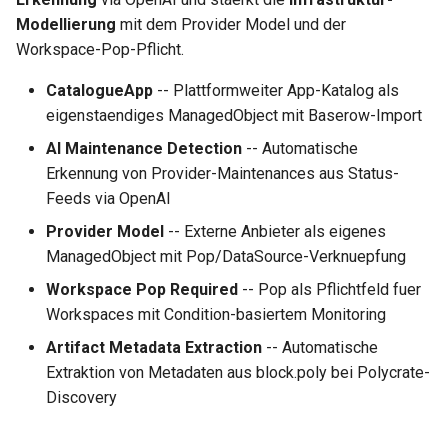
MCP Server
Loopback-Integration
AI-gestuetzte Maintenance-
i
Modellierung
mit dem Provider Model und der
Erkennung
Workflows
0.38.0
Helper-Funktionen
Disaster Recovery
Deployment vs. StatefulSe
ServiceMonitor
Vulnerability Management
Workspace-Pop-Pflicht.
t
Operator
Domains & DNS
Provider Model
Snapshot
0.37.2
Runbooks
App Labels
Plain Manifests
Intrusion Detection
i
CatalogueApp
-- Plattformweiter App-Katalog als
PolyHub
S3 Buckets & Object Storage
eigenstaendiges ManagedObject mit Baserow-Import
a
Workspace Pop Required
Konfiguration
0.37.1
Troubleshooting
Chart-Helper
Cryptography
AI Maintenance Detection
-- Automatische
Registry
Kubernetes Volumes
l
Erkennung von Provider-Maintenances aus Status-
Artifact Metadata Extraction
Namenskonventionen
0.37.0
Network Security
i
Feeds via OpenAI
LoadBalancer
Conditional Reconciliation
Workspace-Verschlüsselung
0.36.0
SBOM
s
Provider Model
-- Externe Anbieter als eigenes
PoPs & Provider
ManagedObject mit Pop/DataSource-Verknuepfung
i
Weitere Verbesserungen
Spec-Driven Development
0.35.2
Capacity Management
Workspace Pop Required
-- Pop als Pflichtfeld fuer
DataSources
e
Workspaces mit Condition-basiertem Monitoring
polycrate-api Block
0.35.1
Log Review
r
Artifact Metadata Extraction
-- Automatische
Endpoint-Monitoring
Migration
Extraktion von Metadaten aus block.poly bei Polycrate-
0.35.0
GDPR Art. 17
t
Backup-Übersicht
Discovery
Datenbank-Migrationen
0.34.2
FAQ
Wartungen