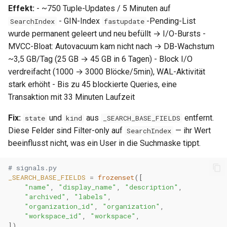
0.30.6
Effekt:
- ~750 Tuple-Updates / 5 Minuten auf
Metriken & Prometheus-
- GIN-Index
-Pending-List
SearchIndex
fastupdate
Export
0.30.5
wurde permanent geleert und neu befüllt → I/O-Bursts -
MVCC-Bloat: Autovacuum kam nicht nach → DB-Wachstum
Vorkonfigurierte Daten
0.30.4
~3,5 GB/Tag (25 GB → 45 GB in 6 Tagen) - Block I/O
verdreifacht (1000 → 3000 Blöcke/5min), WAL-Aktivität
Management Commands
0.30.3
stark erhöht - Bis zu 45 blockierte Queries, eine
Transaktion mit 33 Minuten Laufzeit
0.30.2
Fix:
und
aus
entfernt.
state
kind
_SEARCH_BASE_FIELDS
Diese Felder sind Filter-only auf
— ihr Wert
SearchIndex
0.30.1
beeinflusst nicht, was ein User in die Suchmaske tippt.
0.30.0
# signals.py
_SEARCH_BASE_FIELDS
=
frozenset
([
0.29.17
"name"
,
"display_name"
,
"description"
,
"archived"
,
"labels"
,
"organization_id"
,
"organization"
,
0.29.16
"workspace_id"
,
"workspace"
,
])