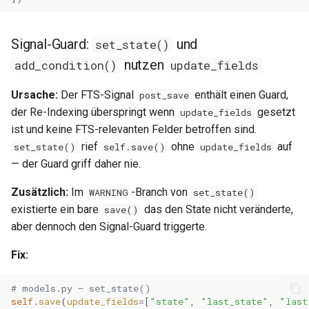
0.29.15
0.29.14
Signal-Guard:
und
set_state()
nutzen
add_condition()
update_fields
0.29.13
Ursache:
Der FTS-Signal
enthält einen Guard,
post_save
0.29.12
der Re-Indexing überspringt wenn
gesetzt
update_fields
ist und keine FTS-relevanten Felder betroffen sind.
0.29.11
rief
ohne
auf
set_state()
self.save()
update_fields
— der Guard griff daher nie.
0.29.10
Zusätzlich:
Im
-Branch von
WARNING
set_state()
0.29.9
existierte ein bare
das den State nicht veränderte,
save()
aber dennoch den Signal-Guard triggerte.
0.29.8
Fix:
0.29.7
# models.py — set_state()
self
.
save
(
update_fields
=
[
"state"
,
"last_state"
,
"last