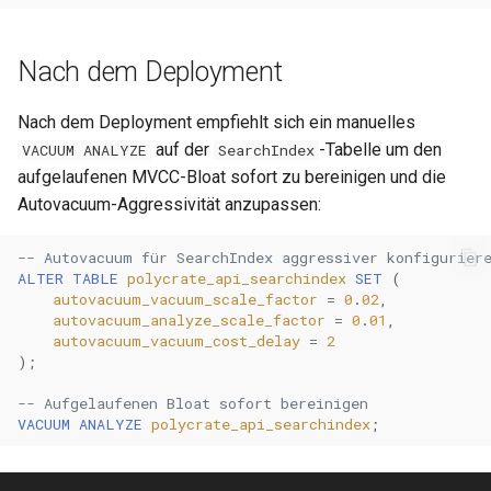
Nach dem Deployment
Nach dem Deployment empfiehlt sich ein manuelles
auf der
-Tabelle um den
VACUUM ANALYZE
SearchIndex
aufgelaufenen MVCC-Bloat sofort zu bereinigen und die
Autovacuum-Aggressivität anzupassen:
-- Autovacuum für SearchIndex aggressiver konfigurier
ALTER
TABLE
polycrate_api_searchindex
SET
(
autovacuum_vacuum_scale_factor
=
0
.
02
,
autovacuum_analyze_scale_factor
=
0
.
01
,
autovacuum_vacuum_cost_delay
=
2
);
-- Aufgelaufenen Bloat sofort bereinigen
VACUUM
ANALYZE
polycrate_api_searchindex
;