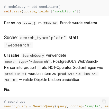
0.29.6
# models.py — add_condition()
self
.
save
(
update_fields
=
[
"conditions"
])
0.29.5
Der no-op-
im
-Branch wurde entfernt.
save()
WARNING
0.29.4
0.29.3
Suche:
statt
search_type="plain"
"websearch"
0.29.2
Ursache:
verwendete
SearchQuery
0.29.1
. PostgreSQL's WebSearch-
search_type="websearch"
Parser interpretiert
als NOT-Operator. Suchanfragen wie
-
0.29.0
wurden intern zu
prod-k8s-01
prod AND NOT k8s AND
— valide Objekte blieben unsichtbar.
NOT 01
0.28.0
Fix:
# search.py
search_query
=
SearchQuery
(
query
,
config
=
"simple"
,
se