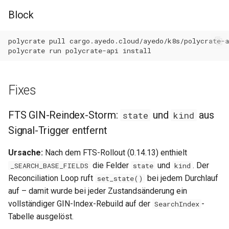
0.34.1
Block
Wartungsfenster
0.34.0
polycrate
pull
Downtime & Timeline
polycrate
run
polycrate-api
0.33.0
Notes
0.32.0
Fixes
Projekte
0.31.1
FTS GIN-Reindex-Storm:
und
aus
state
kind
Action Runs
Signal-Trigger entfernt
0.31.0
Labels & Konventionen
Ursache:
Nach dem FTS-Rollout (0.14.13) enthielt
0.30.9
die Felder
und
. Der
_SEARCH_BASE_FIELDS
state
kind
Audit & Compliance
Reconciliation Loop ruft
bei jedem Durchlauf
set_state()
0.30.8
auf – damit wurde bei jeder Zustandsänderung ein
Pricing & Business Layer
vollständiger GIN-Index-Rebuild auf der
-
SearchIndex
0.30.7
Tabelle ausgelöst.
Operator-Deployment