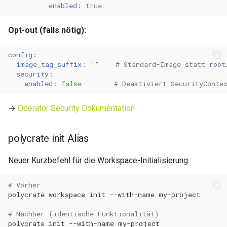
0.11.31
enabled
:
true
0.11.30
Opt-out (falls nötig):
0.11.29
config
:
image_tag_suffix
:
""
# Standard-Image statt root
security
:
0.11.28
enabled
:
false
# Deaktiviert SecurityConte
0.11.27
→
Operator Security Dokumentation
0.11.26
polycrate init Alias
0.11.25
Neuer Kurzbefehl für die Workspace-Initialisierung:
0.11.24
# Vorher
polycrate
workspace
init
--with-name
0.11.23
# Nachher (identische Funktionalität)
polycrate
init
--with-name