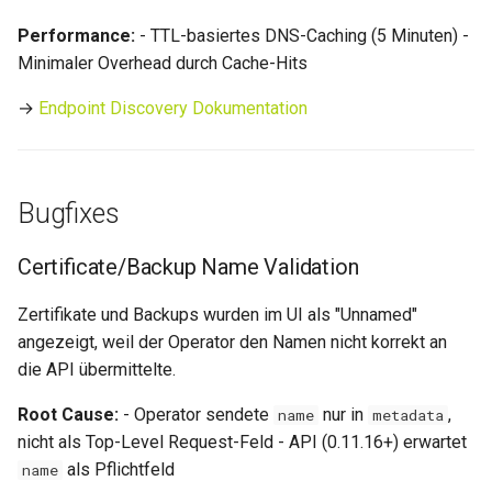
Performance:
- TTL-basiertes DNS-Caching (5 Minuten) -
0.11.12
Minimaler Overhead durch Cache-Hits
0.11.11
→
Endpoint Discovery Dokumentation
0.11.10
Bugfixes
0.11.9
0.11.8
Certificate/Backup Name Validation
Zertifikate und Backups wurden im UI als "Unnamed"
0.11.7
angezeigt, weil der Operator den Namen nicht korrekt an
die API übermittelte.
0.11.6
Root Cause:
- Operator sendete
nur in
,
name
metadata
0.11.5
nicht als Top-Level Request-Feld - API (0.11.16+) erwartet
als Pflichtfeld
name
0.11.4