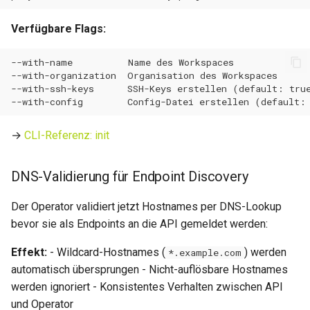
0.11.22
Verfügbare Flags:
0.11.21
0.11.20
0.11.19
→
CLI-Referenz: init
0.11.18
0.11.17
DNS-Validierung für Endpoint Discovery
0.11.16
Der Operator validiert jetzt Hostnames per DNS-Lookup
bevor sie als Endpoints an die API gemeldet werden:
0.11.15
Effekt:
- Wildcard-Hostnames (
) werden
*.example.com
automatisch übersprungen - Nicht-auflösbare Hostnames
0.11.14
werden ignoriert - Konsistentes Verhalten zwischen API
und Operator
0.11.13