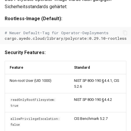
Sicherheitsstandards gehärtet:
0.14.13
Wartungsfenster
Rootless-Image (Default):
0.14.12
Downtime & Timeline
# Neuer Default-Tag für Operator-Deployments
0.14.11
Notes
0.14.10
Security Features:
Projekte
0.14.9
Feature
Standard
Action Runs
0.14.8
Non-root User (UID 1000)
NIST SP 800-190 §4.4.1, CIS
Labels & Konventionen
5.2.6
0.14.6
Audit & Compliance
NIST SP 800-190 §4.4.2
readOnlyRootFilesystem:
true
0.14.5
Pricing & Business Layer
CIS Benchmark 5.2.7
allowPrivilegeEscalation:
0.14.4
false
Operator-Deployment