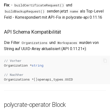
Fix:
-
und
buildCertificateRequest()
0.11.3
senden jetzt
als Top-Level
buildBackupRequest()
name
Feld - Korrespondiert mit API-Fix in polycrate-api 0.11.16
0.11.2
API Schema Kompatibilität
0.11.1
Die Filter
und
wurden von
Organizations
Workspaces
0.11.0
String auf UUID-Array aktualisiert (API 0.11.21+):
// Vorher
Organization
*
string
// Nachher  
Organizations
*
[]
openapi_types
.
UUID
polycrate-operator Block