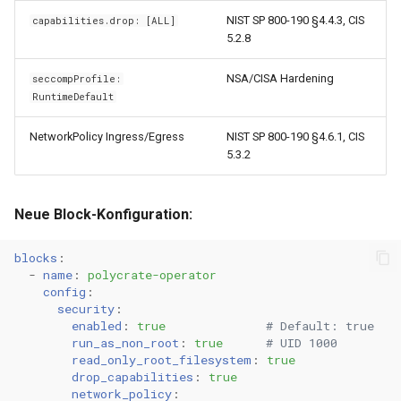
0.14.3
NIST SP 800-190 §4.4.3, CIS
capabilities.drop: [ALL]
Metriken & Prometheus-
5.2.8
Export
0.14.2
NSA/CISA Hardening
seccompProfile:
RuntimeDefault
Vorkonfigurierte Daten
0.14.1
NetworkPolicy Ingress/Egress
NIST SP 800-190 §4.6.1, CIS
Management Commands
0.14.0
5.3.2
0.13.2
Neue Block-Konfiguration:
0.13.1
blocks
:
-
name
:
polycrate-operator
0.13.0
config
:
security
:
0.12.1
enabled
:
true
# Default: true
run_as_non_root
:
true
# UID 1000
read_only_root_filesystem
:
true
0.12.0
drop_capabilities
:
true
network_policy
: