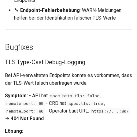
Endpoints
MCP Server
Loopback-Integration
CLI Downloads
i
Workflows
0.15.4
Helper-Funktionen
Disaster Recovery
Deployment vs. StatefulSe
ServiceMonitor
Vulnerability Management
🔧
Endpoint-Fehlerbehebung
: WARN-Meldungen
t
Operator
Domains & DNS
Installation & Update
helfen bei der Identifikation falscher TLS-Werte
Snapshot
0.15.3
Runbooks
App Labels
Plain Manifests
Intrusion Detection
i
PolyHub
S3 Buckets & Object Storage
Abhängigkeiten
a
Konfiguration
0.15.2
Troubleshooting
Chart-Helper
Cryptography
Bugfixes
Registry
Kubernetes Volumes
l
Namenskonventionen
0.15.1
Network Security
i
TLS Type-Cast Debug-Logging
LoadBalancer
Workspace-Verschlüsselung
0.15.0
SBOM
s
Bei API-verwalteten Endpoints konnte es vorkommen, dass
PoPs & Provider
i
der TLS-Wert falsch übertragen wurde:
Spec-Driven Development
0.14.17
Capacity Management
DataSources
e
Symptom:
- API hat
,
spec.http.tls: false
0.14.16
Log Review
- CRD hat
,
remote_port: 80
spec.tls: true
r
Endpoint-Monitoring
- Operator baut URL:
remote_port: 80
https://...:80/
0.14.15
GDPR Art. 17
t
→
404 Not Found
Backup-Übersicht
0.14.14
FAQ
Lösung:
Wartungen