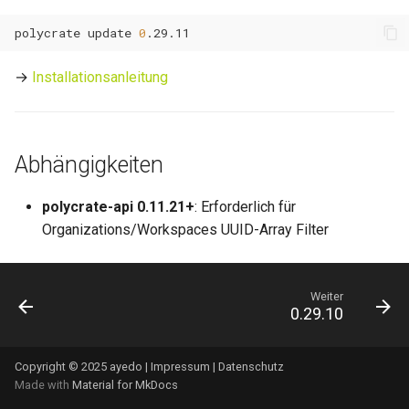
0.11.22
polycrate
update
0
0.11.21
→
Installationsanleitung
0.11.20
0.11.19
Abhängigkeiten
0.11.18
polycrate-api 0.11.21+
: Erforderlich für
0.11.17
Organizations/Workspaces UUID-Array Filter
0.11.16
Weiter
0.29.10
0.11.15
0.11.14
Copyright © 2025 ayedo |
Impressum
|
Datenschutz
Made with
Material for MkDocs
0.11.13