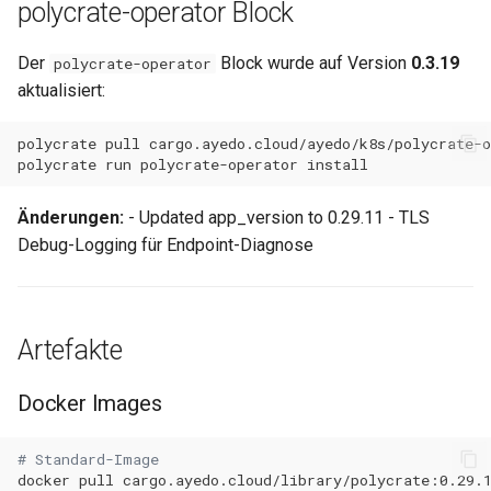
polycrate-operator Block
0.14.3
Metriken & Prometheus-
Der
Block wurde auf Version
0.3.19
polycrate-operator
Export
0.14.2
aktualisiert:
Vorkonfigurierte Daten
0.14.1
polycrate
pull
polycrate
run
polycrate-operator
Management Commands
0.14.0
Änderungen:
- Updated app_version to 0.29.11 - TLS
0.13.2
Debug-Logging für Endpoint-Diagnose
0.13.1
0.13.0
Artefakte
0.12.1
Docker Images
0.12.0
# Standard-Image
docker
pull