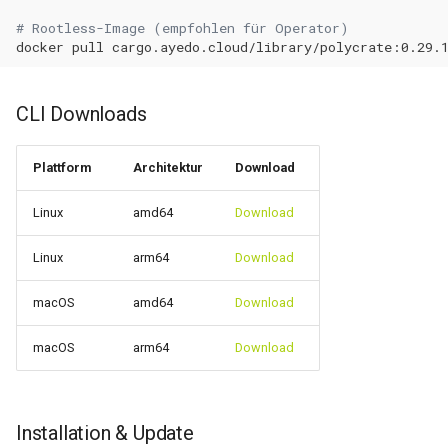
0.11.31
# Rootless-Image (empfohlen für Operator)
docker
pull
0.11.30
0.11.29
CLI Downloads
0.11.28
Plattform
Architektur
Download
0.11.27
Linux
amd64
Download
0.11.26
Linux
arm64
Download
0.11.25
macOS
amd64
Download
macOS
arm64
Download
0.11.24
0.11.23
Installation & Update