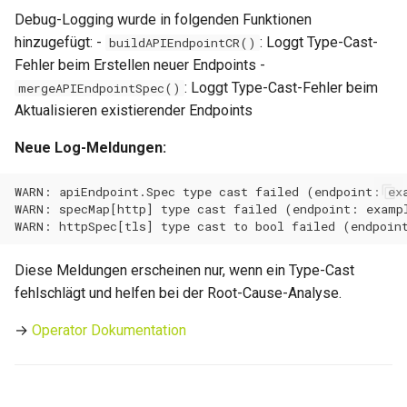
Debug-Logging wurde in folgenden Funktionen
0.14.13
hinzugefügt: -
: Loggt Type-Cast-
Wartungsfenster
buildAPIEndpointCR()
Fehler beim Erstellen neuer Endpoints -
0.14.12
Downtime & Timeline
: Loggt Type-Cast-Fehler beim
mergeAPIEndpointSpec()
0.14.11
Aktualisieren existierender Endpoints
Notes
Neue Log-Meldungen:
0.14.10
Projekte
0.14.9
Action Runs
0.14.8
Labels & Konventionen
Diese Meldungen erscheinen nur, wenn ein Type-Cast
0.14.6
fehlschlägt und helfen bei der Root-Cause-Analyse.
Audit & Compliance
→
Operator Dokumentation
0.14.5
Pricing & Business Layer
0.14.4
Operator-Deployment