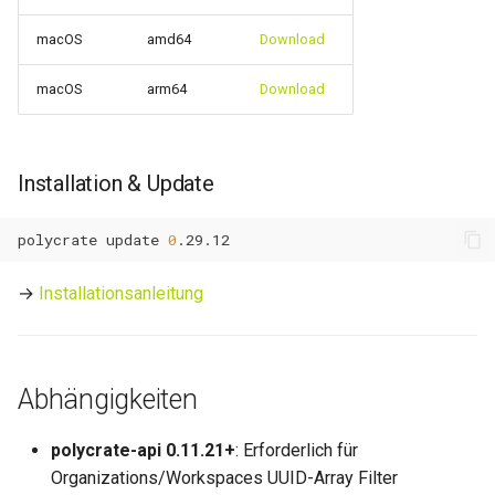
macOS
amd64
Download
0.11.12
macOS
arm64
Download
0.11.11
0.11.10
Installation & Update
0.11.9
polycrate
update
0
0.11.8
→
Installationsanleitung
0.11.7
0.11.6
Abhängigkeiten
0.11.5
polycrate-api 0.11.21+
: Erforderlich für
Organizations/Workspaces UUID-Array Filter
0.11.4