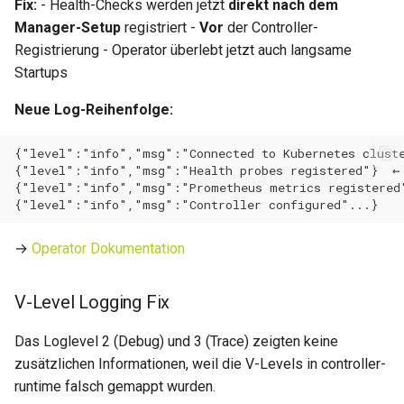
Fix:
- Health-Checks werden jetzt
direkt nach dem
0.14.13
Manager-Setup
registriert -
Vor
der Controller-
Wartungsfenster
Registrierung - Operator überlebt jetzt auch langsame
0.14.12
Startups
Downtime & Timeline
0.14.11
Neue Log-Reihenfolge:
Notes
0.14.10
Projekte
0.14.9
Action Runs
0.14.8
→
Operator Dokumentation
Labels & Konventionen
0.14.6
V-Level Logging Fix
Audit & Compliance
0.14.5
Das Loglevel 2 (Debug) und 3 (Trace) zeigten keine
Pricing & Business Layer
zusätzlichen Informationen, weil die V-Levels in controller-
0.14.4
runtime falsch gemappt wurden.
Operator-Deployment