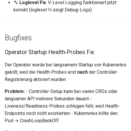
MCP Server
Loopback-Integration
Docker Images
🔧
Loglevel Fix
: V-Level Logging funktioniert jetzt
i
Workflows
0.15.4
Helper-Funktionen
Disaster Recovery
Deployment vs. StatefulSe
ServiceMonitor
Vulnerability Management
korrekt (loglevel ⅔ zeigt Debug-Logs)
t
Operator
Domains & DNS
CLI Downloads
Snapshot
0.15.3
Runbooks
App Labels
Plain Manifests
Intrusion Detection
i
PolyHub
S3 Buckets & Object Storage
Installation & Update
a
Bugfixes
Konfiguration
0.15.2
Troubleshooting
Chart-Helper
Cryptography
Registry
Kubernetes Volumes
Abhängigkeiten
l
Operator Startup Health-Probes Fix
Namenskonventionen
0.15.1
Network Security
i
LoadBalancer
Der Operator wurde bei langsamem Startup von Kubernetes
Workspace-Verschlüsselung
0.15.0
SBOM
s
gekillt, weil die Health-Probes erst
nach
der Controller-
PoPs & Provider
i
Registrierung aktiviert wurden.
Spec-Driven Development
0.14.17
Capacity Management
DataSources
e
Problem:
- Controller-Setup kann bei vielen CRDs oder
0.14.16
Log Review
langsamer API mehrere Sekunden dauern -
r
Endpoint-Monitoring
Liveness/Readiness-Probes schlugen fehl, weil Health-
0.14.15
GDPR Art. 17
t
Endpoints noch nicht existierten - Kubernetes killte den
Backup-Übersicht
Pod → CrashLoopBackOff
0.14.14
FAQ
Wartungen