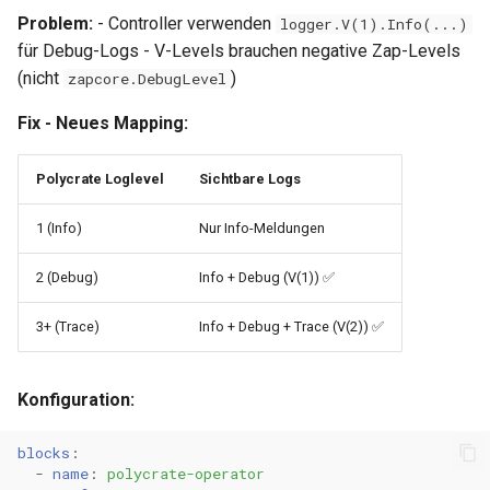
0.14.3
Problem:
- Controller verwenden
logger.V(1).Info(...)
Metriken & Prometheus-
für Debug-Logs - V-Levels brauchen negative Zap-Levels
Export
0.14.2
(nicht
)
zapcore.DebugLevel
Fix - Neues Mapping:
Vorkonfigurierte Daten
0.14.1
Management Commands
0.14.0
Polycrate Loglevel
Sichtbare Logs
1 (Info)
Nur Info-Meldungen
0.13.2
2 (Debug)
Info + Debug (V(1)) ✅
0.13.1
3+ (Trace)
Info + Debug + Trace (V(2)) ✅
0.13.0
0.12.1
Konfiguration:
0.12.0
blocks
:
-
name
:
polycrate-operator