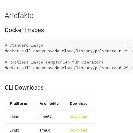
0.11.22
Artefakte
0.11.21
Docker Images
0.11.20
0.11.19
# Standard-Image
docker
pull
0.11.18
# Rootless-Image (empfohlen für Operator)
docker
pull
0.11.17
CLI Downloads
0.11.16
0.11.15
Plattform
Architektur
Download
0.11.14
Linux
amd64
Download
Linux
arm64
Download
0.11.13