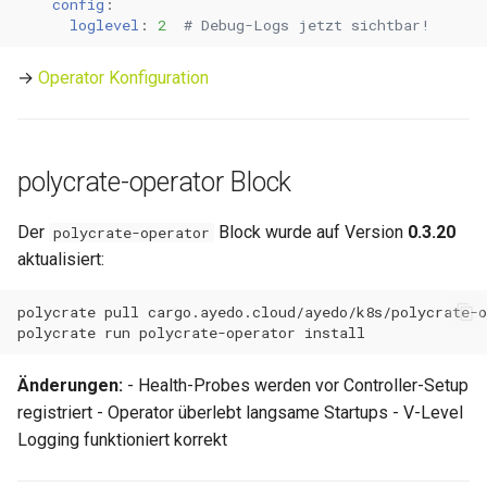
config
:
0.11.31
loglevel
:
2
# Debug-Logs jetzt sichtbar!
0.11.30
→
Operator Konfiguration
0.11.29
0.11.28
polycrate-operator Block
0.11.27
Der
Block wurde auf Version
0.3.20
polycrate-operator
aktualisiert:
0.11.26
polycrate
pull
0.11.25
polycrate
run
polycrate-operator
0.11.24
Änderungen:
- Health-Probes werden vor Controller-Setup
registriert - Operator überlebt langsame Startups - V-Level
0.11.23
Logging funktioniert korrekt