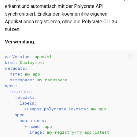
0.14.3
erkannt und automatisch mit der Polycrate API
Metriken & Prometheus-
synchronisiert. Endkunden koennen ihre eigenen
Export
0.14.2
Applikationen registrieren, ohne die Polycrate CLI zu
nutzen.
Vorkonfigurierte Daten
0.14.1
Verwendung:
Management Commands
0.14.0
apiVersion
:
apps/v1
kind
:
Deployment
0.13.2
metadata
:
name
:
my-app
namespace
:
my-namespace
0.13.1
spec
:
template
:
0.13.0
metadata
:
labels
:
k8sapps.polycrate.io/name
:
my-app
0.12.1
spec
:
containers
:
0.12.0
-
name
:
app
image
:
my-registry/my-app:latest