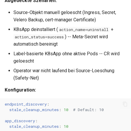
Abgedeckte Szenarien:
0.11.3
Source-Objekt manuell geloescht (Ingress, Secret,
Velero Backup, cert-manager Certificate)
0.11.2
K8sApp deinstalliert (
+
action_name=uninstall
) -- Meta-Secret wird
action_status=success
0.11.1
automatisch bereinigt
Label-basierte K8sApp ohne aktive Pods -- CR wird
0.11.0
geloescht
Operator war nicht laufend bei Source-Loeschung
(Safety-Net)
Konfiguration:
endpoint_discovery
:
stale_cleanup_minutes
:
10
# Default: 10
app_discovery
:
stale_cleanup_minutes
:
10