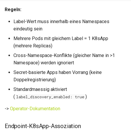
0.11.31
Regeln:
0.11.30
Label-Wert muss innerhalb eines Namespaces
eindeutig sein
0.11.29
Mehrere Pods mit gleichem Label = 1 K8sApp
0.11.28
(mehrere Replicas)
Cross-Namespace-Konflikte (gleicher Name in >1
0.11.27
Namespace) werden ignoriert
Secret-basierte Apps haben Vorrang (keine
0.11.26
Doppelregistrierung)
0.11.25
Standardmaessig aktiviert
(
)
label_discovery_enabled: true
0.11.24
->
Operator-Dokumentation
0.11.23
Endpoint-K8sApp-Assoziation