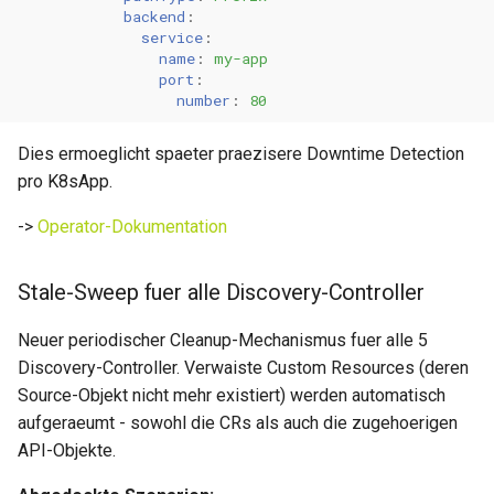
backend
:
service
:
0.11.12
name
:
my-app
port
:
number
:
80
0.11.11
Dies ermoeglicht spaeter praezisere Downtime Detection
0.11.10
pro K8sApp.
0.11.9
->
Operator-Dokumentation
0.11.8
Stale-Sweep fuer alle Discovery-Controller
0.11.7
Neuer periodischer Cleanup-Mechanismus fuer alle 5
Discovery-Controller. Verwaiste Custom Resources (deren
0.11.6
Source-Objekt nicht mehr existiert) werden automatisch
aufgeraeumt - sowohl die CRs als auch die zugehoerigen
0.11.5
API-Objekte.
0.11.4