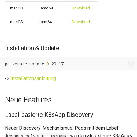
0.14.13
macOS
amd64
Download
Migration
Wartungsfenster
0.14.12
macOS
arm64
Download
Changelog
Downtime & Timeline
0.14.11
Notes
Installation & Update
0.14.10
Projekte
polycrate
update
0
0.14.9
Action Runs
->
Installationsanleitung
0.14.8
Labels & Konventionen
0.14.6
Neue Features
Audit & Compliance
0.14.5
Label-basierte K8sApp Discovery
Pricing & Business Layer
0.14.4
Neuer Discovery-Mechanismus: Pods mit dem Label
Operator-Deployment
werden als externe K8sApps
k8sapps.polycrate.io/name