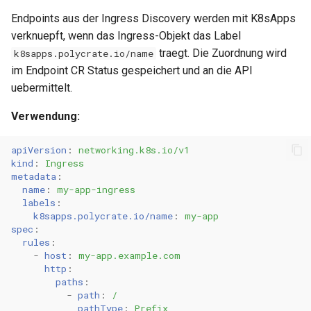
0.11.22
Endpoints aus der Ingress Discovery werden mit K8sApps
0.11.21
verknuepft, wenn das Ingress-Objekt das Label
traegt. Die Zuordnung wird
k8sapps.polycrate.io/name
0.11.20
im Endpoint CR Status gespeichert und an die API
uebermittelt.
0.11.19
Verwendung:
0.11.18
apiVersion
:
networking.k8s.io/v1
kind
:
Ingress
0.11.17
metadata
:
name
:
my-app-ingress
labels
:
0.11.16
k8sapps.polycrate.io/name
:
my-app
spec
:
0.11.15
rules
:
-
host
:
my-app.example.com
http
:
0.11.14
paths
:
-
path
:
/
0.11.13
pathType
:
Prefix