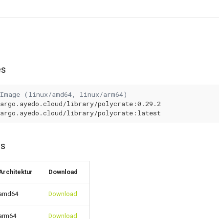
es
 Image (linux/amd64, linux/arm64)
ds
Architektur
Download
amd64
Download
arm64
Download