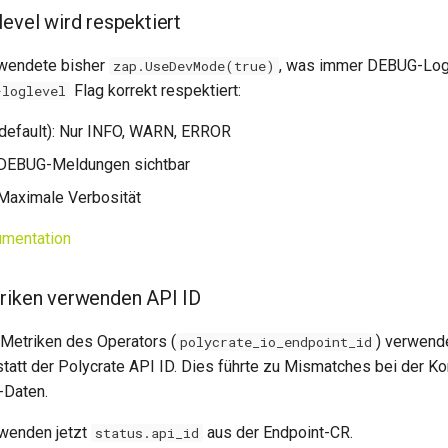
level wird respektiert
rwendete bisher
, was immer DEBUG-Logg
zap.UseDevMode(true)
Flag korrekt respektiert:
-loglevel
default): Nur INFO, WARN, ERROR
 DEBUG-Meldungen sichtbar
 Maximale Verbosität
umentation
riken verwenden API ID
Metriken des Operators (
) verwend
polycrate_io_endpoint_id
tatt der Polycrate API ID. Dies führte zu Mismatches bei der Kor
-Daten.
wenden jetzt
aus der Endpoint-CR.
status.api_id