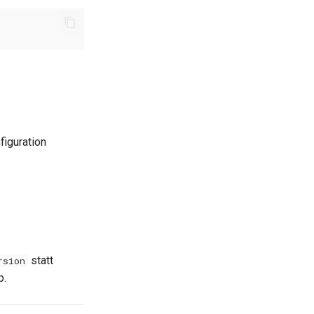
figuration
statt
rsion
b.