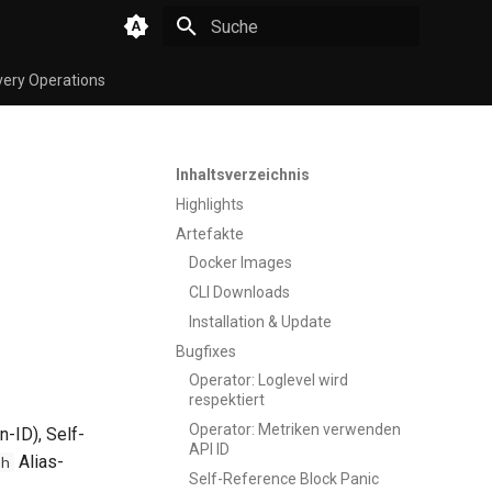
Suche wird initialisiert
very Operations
Inhaltsverzeichnis
Highlights
Artefakte
Docker Images
CLI Downloads
Installation & Update
Bugfixes
Operator: Loglevel wird
respektiert
Operator: Metriken verwenden
-ID), Self-
API ID
Alias-
sh
Self-Reference Block Panic