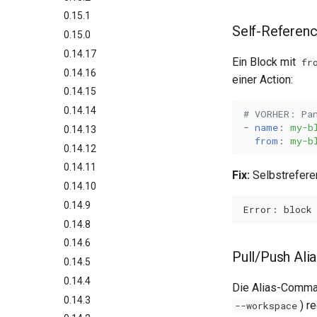
0.15.1
Self-Referenc
0.15.0
0.14.17
Ein Block mit
fr
0.14.16
einer Action:
0.14.15
0.14.14
# VORHER: Pa
-
name
:
my-b
0.14.13
from
:
my-b
0.14.12
0.14.11
Fix:
Selbstreferen
0.14.10
0.14.9
0.14.8
0.14.6
Pull/Push Al
0.14.5
0.14.4
Die Alias-Comm
0.14.3
) r
--workspace