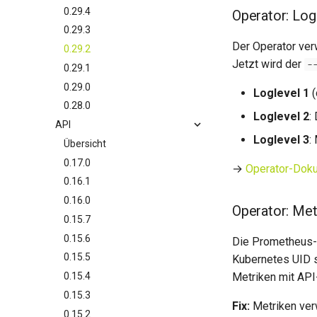
0.29.4
Operator: Log
0.29.3
Der Operator ve
0.29.2
Jetzt wird der
-
0.29.1
0.29.0
Loglevel 1
(
0.28.0
Loglevel 2
:
API
Loglevel 3
:
Übersicht
0.17.0
→
Operator-Dok
0.16.1
0.16.0
Operator: Met
0.15.7
0.15.6
Die Prometheus-
0.15.5
Kubernetes UID s
0.15.4
Metriken mit API
0.15.3
Fix:
Metriken ver
0.15.2