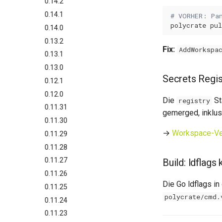
0.14.2
0.14.1
# VORHER: Pa
polycrate
pul
0.14.0
0.13.2
Fix:
AddWorkspa
0.13.1
0.13.0
Secrets Regi
0.12.1
0.12.0
Die
St
registry
0.11.31
gemerged, inklus
0.11.30
→
Workspace-Ve
0.11.29
0.11.28
0.11.27
Build: ldflags 
0.11.26
Die Go ldflags in
0.11.25
polycrate/cmd.
0.11.24
0.11.23