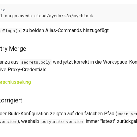
nic
l
zu beiden Alias-Commands hinzugefügt.
ceFlags()
stry Merge
anza aus
wird jetzt korrekt in die Workspace-Kon
secrets.poly
ive Proxy-Credentials.
rschlüsselung
korrigiert
 der Build-Konfiguration zeigten auf den falschen Pfad (
main.ve
), weshalb
immer "latest" zurückga
version
polycrate version