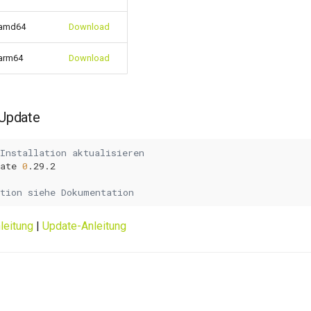
amd64
Download
arm64
Download
 Update
Installation aktualisieren
ate
0
ation siehe Dokumentation
nleitung
|
Update-Anleitung