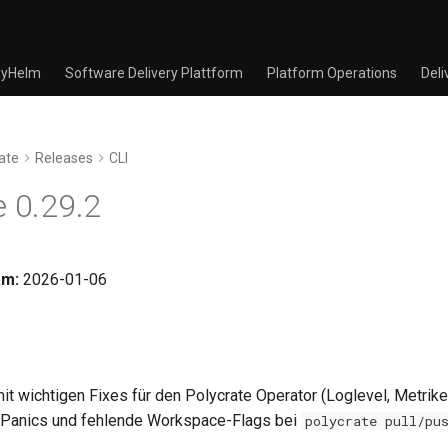
yHelm
Software Delivery Plattform
Platform Operations
Deli
ate
Releases
CLI
e 0.29.2
am:
2026-01-06
t wichtigen Fixes für den Polycrate Operator (Loglevel, Metriken
 Panics und fehlende Workspace-Flags bei
polycrate pull/pu