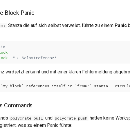
e Block Panic
Stanza die auf sich selbst verweist, führte zu einem
Panic
b
om:
nic
lock
lock
# ← Selbstreferenz!
z wird jetzt erkannt und mit einer klaren Fehlermeldung abgebr
ias Commands
ands
und
hatten keine Works
polycrate pull
polycrate push
egistriert, was zu einem Panic führte: