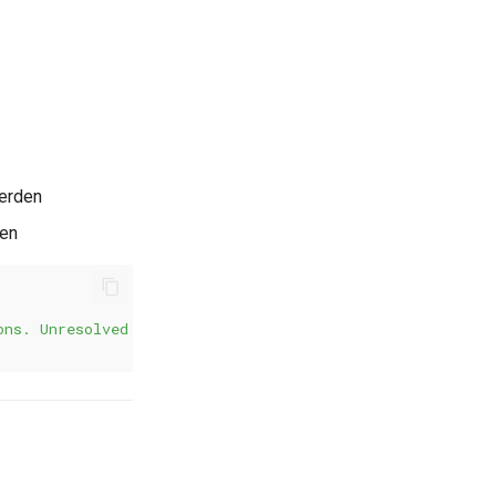
werden
fen
ons. Unresolved blocks: %v"
,
iterations
,
unresolved
)