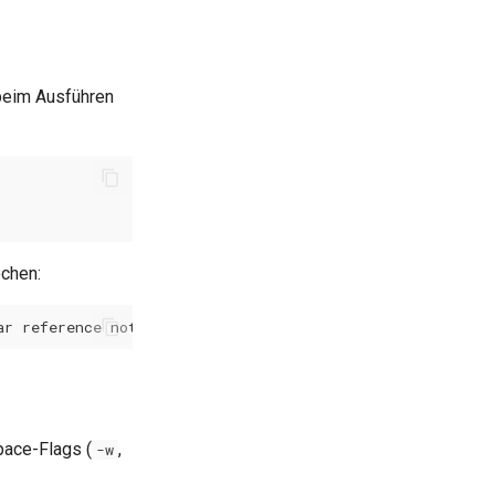
eim Ausführen
ochen:
pace-Flags (
,
-w