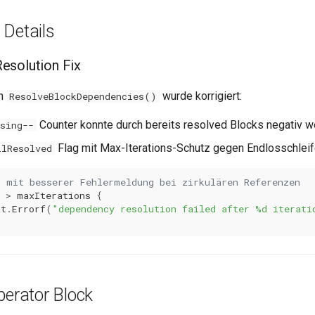
 Details
esolution Fix
in
wurde korrigiert:
ResolveBlockDependencies()
Counter konnte durch bereits resolved Blocks negativ 
sing--
Flag mit Max-Iterations-Schutz gegen Endlosschlei
llResolved
k mit besserer Fehlermeldung bei zirkulären Referenzen
>
maxIterations
{
mt
.
Errorf
(
"dependency resolution failed after %d iterati
perator Block