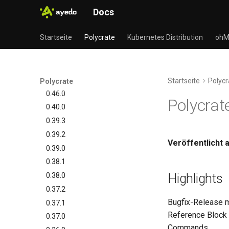
Vorkonfigurierte Daten
Docs
Management Commands
Startseite
Polycrate
Kubernetes Distribution
ohM
Releases
Übersicht
CLI
Übersicht
Startseite
Polycr
Polycrate
0.46.0
Polycrat
0.40.0
0.39.3
0.39.2
Veröffentlicht 
0.39.0
0.38.1
0.38.0
Highlights
0.37.2
Bugfix-Release mi
0.37.1
Reference Block
0.37.0
Commands.