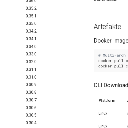
0.36.0
0.35.2
0.35.1
0.35.0
Artefakte
0.34.2
0.34.1
Docker Imag
0.34.0
0.33.0
# Multi-arch
docker
pull
0.32.0
docker
pull
0.31.1
0.31.0
CLI Downloa
0.30.9
0.30.8
0.30.7
Plattform
0.30.6
Linux
0.30.5
0.30.4
Linux