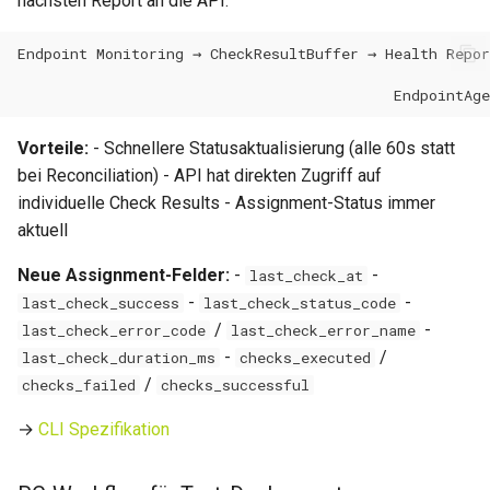
nächsten Report an die API:
0.14.3
Metriken & Prometheus-
Export
0.14.2
Vorkonfigurierte Daten
0.14.1
Vorteile:
- Schnellere Statusaktualisierung (alle 60s statt
bei Reconciliation) - API hat direkten Zugriff auf
Management Commands
0.14.0
individuelle Check Results - Assignment-Status immer
aktuell
0.13.2
Neue Assignment-Felder:
-
-
last_check_at
0.13.1
-
-
last_check_success
last_check_status_code
/
-
last_check_error_code
last_check_error_name
0.13.0
-
/
last_check_duration_ms
checks_executed
/
checks_failed
checks_successful
0.12.1
→
CLI Spezifikation
0.12.0