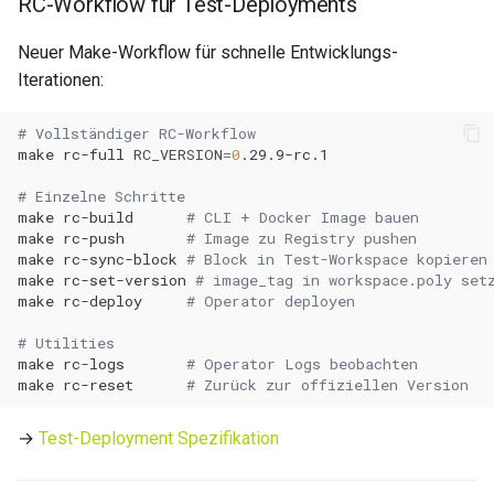
RC-Workflow für Test-Deployments
0.11.31
Neuer Make-Workflow für schnelle Entwicklungs-
0.11.30
Iterationen:
0.11.29
# Vollständiger RC-Workflow
make
rc-full
RC_VERSION
=
0
0.11.28
# Einzelne Schritte
make
rc-build
# CLI + Docker Image bauen
0.11.27
make
rc-push
# Image zu Registry pushen
make
rc-sync-block
# Block in Test-Workspace kopieren
make
rc-set-version
# image_tag in workspace.poly set
0.11.26
make
rc-deploy
# Operator deployen
0.11.25
# Utilities
make
rc-logs
# Operator Logs beobachten
make
rc-reset
# Zurück zur offiziellen Version
0.11.24
→
Test-Deployment Spezifikation
0.11.23