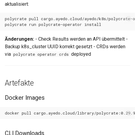
aktualisiert:
0.11.12
polycrate
pull
polycrate
run
polycrate-operator
0.11.11
Änderungen:
- Check Results werden an API übermittelt -
0.11.10
Backup k8s_cluster UUID korrekt gesetzt - CRDs werden
via
deployed
polycrate operator crds
0.11.9
0.11.8
Artefakte
0.11.7
Docker Images
0.11.6
docker
pull
0.11.5
0.11.4
CLI Downloads