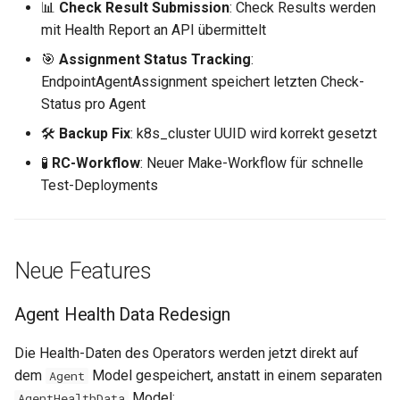
MCP Server
Loopback-Integration
Backup k8s_cluster UUID
📊
Check Result Submission
: Check Results werden
i
Fix
Workflows
0.15.4
Helper-Funktionen
Disaster Recovery
Deployment vs. StatefulSe
ServiceMonitor
Vulnerability Management
mit Health Report an API übermittelt
t
Operator
Domains & DNS
🎯
Assignment Status Tracking
:
polycrate-operator Block
Snapshot
0.15.3
Runbooks
App Labels
Plain Manifests
Intrusion Detection
i
EndpointAgentAssignment speichert letzten Check-
PolyHub
S3 Buckets & Object Storage
Status pro Agent
a
Artefakte
Konfiguration
0.15.2
Troubleshooting
Chart-Helper
Cryptography
🛠️
Backup Fix
: k8s_cluster UUID wird korrekt gesetzt
Registry
Kubernetes Volumes
l
Docker Images
Namenskonventionen
0.15.1
Network Security
🧪
RC-Workflow
: Neuer Make-Workflow für schnelle
i
LoadBalancer
Test-Deployments
CLI Downloads
Workspace-Verschlüsselung
0.15.0
SBOM
s
PoPs & Provider
i
Installation & Update
Spec-Driven Development
0.14.17
Capacity Management
Neue Features
DataSources
e
Abhängigkeiten
0.14.16
Log Review
r
Endpoint-Monitoring
Agent Health Data Redesign
0.14.15
GDPR Art. 17
t
Die Health-Daten des Operators werden jetzt direkt auf
Backup-Übersicht
dem
Model gespeichert, anstatt in einem separaten
Agent
0.14.14
FAQ
Model:
Wartungen
AgentHealthData