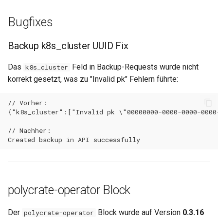
0.11.22
Bugfixes
0.11.21
Backup k8s_cluster UUID Fix
0.11.20
Das
Feld in Backup-Requests wurde nicht
k8s_cluster
0.11.19
korrekt gesetzt, was zu "Invalid pk" Fehlern führte:
0.11.18
0.11.17
0.11.16
0.11.15
polycrate-operator Block
0.11.14
Der
Block wurde auf Version
0.3.16
polycrate-operator
0.11.13