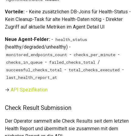
0.14.13
Vorteile:
- Keine zusätzlichen DB-Joins für Health-Status -
Wartungsfenster
Kein Cleanup-Task für alte Health-Daten nötig - Direkter
0.14.12
Zugriff auf aktuelle Metriken im Agent Detail UI
Downtime & Timeline
0.14.11
Neue Agent-Felder:
-
health_status
Notes
(healthy/degraded/unhealthy) -
0.14.10
-
-
monitored_endpoints_count
checks_per_minute
Projekte
-
/
checks_in_queue
failed_checks_total
0.14.9
-
-
successful_checks_total
total_checks_executed
Action Runs
last_health_report_at
0.14.8
Labels & Konventionen
→
API Spezifikation
0.14.6
Audit & Compliance
Check Result Submission
0.14.5
Pricing & Business Layer
Der Operator sammelt alle Check Results seit dem letzten
0.14.4
Health Report und übermittelt sie zusammen mit dem
Operator-Deployment