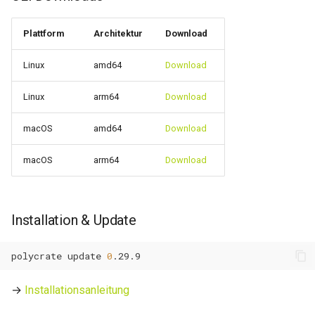
0.11.3
Plattform
Architektur
Download
0.11.2
Linux
amd64
Download
0.11.1
Linux
arm64
Download
0.11.0
macOS
amd64
Download
macOS
arm64
Download
Installation & Update
polycrate
update
0
→
Installationsanleitung