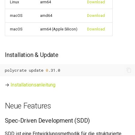
Linux
arm64
Download
0.14.13
Wartungsfenster
macOS
amd64
Download
0.14.12
Downtime & Timeline
macOS
arm64 (Apple Silicon)
Download
0.14.11
Notes
0.14.10
Installation & Update
Projekte
0.14.9
polycrate
update
0
Action Runs
0.14.8
→
Installationsanleitung
Labels & Konventionen
0.14.6
Audit & Compliance
Neue Features
0.14.5
Pricing & Business Layer
Spec-Driven Development (SDD)
0.14.4
Operator-Deployment
SDD ist eine Entwicklungsmethodik für die strukturierte