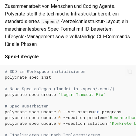
0.14.3
Zusammenarbeit von Menschen und Coding Agents.
Metriken & Prometheus-
Polycrate stellt die technische Infrastruktur bereit: ein
Export
0.14.2
standardisiertes
-Verzeichnisstruktur-Layout, ein
.specs/
maschinenlesbares Spec-Format mit ID-basiertem
Vorkonfigurierte Daten
0.14.1
Lifecycle-Management sowie vollständige CLI-Commands
für alle Phasen.
Management Commands
0.14.0
Spec-Lifecycle
0.13.2
# SDD im Workspace initialisieren
polycrate
spec
0.13.1
# Neue Spec anlegen (landet in .specs/.next/)
0.13.0
polycrate
spec
create
"Login Timeout Fix"
# Spec ausarbeiten
0.12.1
polycrate
spec
update
0
--set
status
=
in
polycrate
spec
update
0
--section
problem
=
"Beschreibu
polycrate
spec
update
0
--section
solution
=
"Konkrete 
0.12.0
# Finalisieren und nach Implementierung