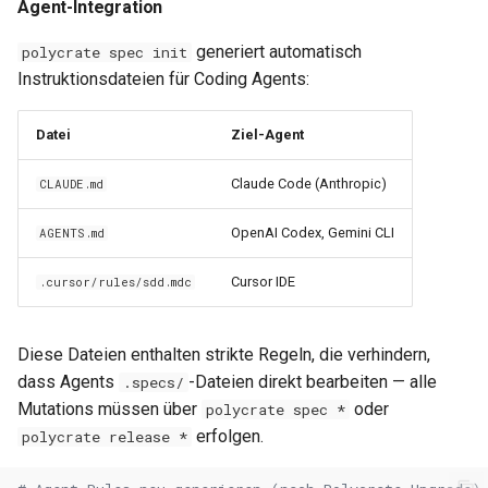
0.11.22
Agent-Integration
generiert automatisch
polycrate spec init
0.11.21
Instruktionsdateien für Coding Agents:
0.11.20
Datei
Ziel-Agent
0.11.19
Claude Code (Anthropic)
CLAUDE.md
0.11.18
OpenAI Codex, Gemini CLI
AGENTS.md
0.11.17
Cursor IDE
.cursor/rules/sdd.mdc
0.11.16
Diese Dateien enthalten strikte Regeln, die verhindern,
0.11.15
dass Agents
-Dateien direkt bearbeiten — alle
.specs/
Mutations müssen über
oder
polycrate spec *
0.11.14
erfolgen.
polycrate release *
0.11.13