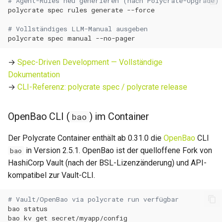
# Agent-Rules neu generieren (nach Polycrate-Upgrade)
polycrate
spec
rules
generate
0.11.12
# Vollständiges LLM-Manual ausgeben
polycrate
spec
manual
0.11.11
→
Spec-Driven Development — Vollständige
0.11.10
Dokumentation
→
CLI-Referenz: polycrate spec / polycrate release
0.11.9
OpenBao CLI (
) im Container
bao
0.11.8
Der Polycrate Container enthält ab 0.31.0 die
OpenBao
CLI
0.11.7
in Version 2.5.1. OpenBao ist der quelloffene Fork von
bao
HashiCorp Vault (nach der BSL-Lizenzänderung) und API-
0.11.6
kompatibel zur Vault-CLI.
0.11.5
# Vault/OpenBao via polycrate run verfügbar
bao
0.11.4
bao
kv
get