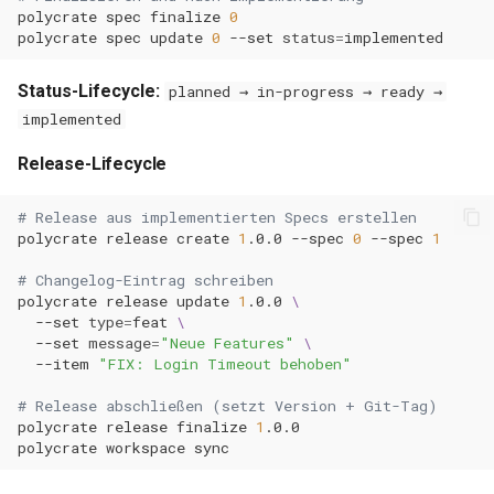
0.11.31
polycrate
spec
finalize
0
polycrate
spec
update
0
--set
status
=
0.11.30
Status-Lifecycle:
planned → in-progress → ready →
0.11.29
implemented
Release-Lifecycle
0.11.28
# Release aus implementierten Specs erstellen
0.11.27
polycrate
release
create
1
.0.0
--spec
0
--spec
1
# Changelog-Eintrag schreiben
0.11.26
polycrate
release
update
1
.0.0
\
--set
type
=
feat
\
0.11.25
--set
message
=
"Neue Features"
\
--item
"FIX: Login Timeout behoben"
0.11.24
# Release abschließen (setzt Version + Git-Tag)
polycrate
release
finalize
1
0.11.23
polycrate
workspace