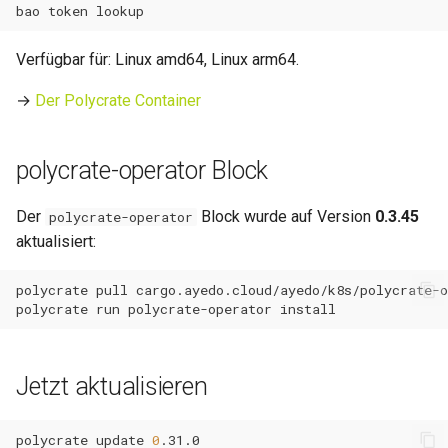
bao
token
0.11.3
Verfügbar für: Linux amd64, Linux arm64.
0.11.2
→
Der Polycrate Container
0.11.1
polycrate-operator Block
0.11.0
Der
Block wurde auf Version
0.3.45
polycrate-operator
aktualisiert:
polycrate
pull
polycrate
run
polycrate-operator
Jetzt aktualisieren
polycrate
update
0