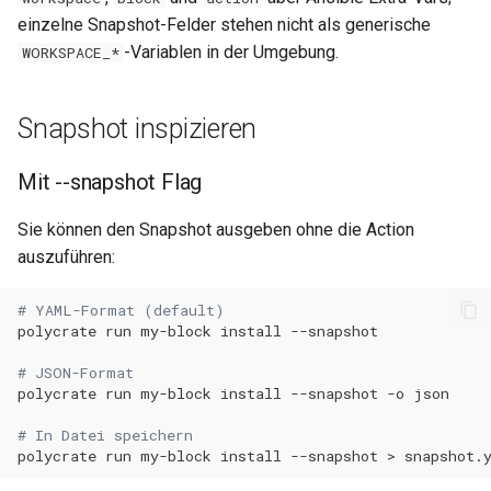
einzelne Snapshot-Felder stehen nicht als generische
-Variablen in der Umgebung.
WORKSPACE_*
Snapshot inspizieren
Mit --snapshot Flag
Sie können den Snapshot ausgeben ohne die Action
auszuführen:
# YAML-Format (default)
polycrate
run
my-block
install
# JSON-Format
polycrate
run
my-block
install
--snapshot
-o
# In Datei speichern
polycrate
run
my-block
install
--snapshot
>