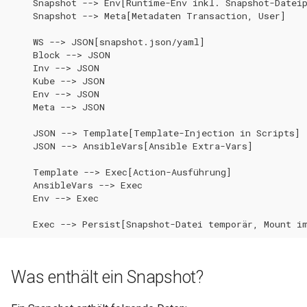
    Snapshot --> Env[Runtime-Env inkl. Snapshot-Dateip
    Snapshot --> Meta[Metadaten Transaction, User]

0.34.1
0.14.13
Wartungsfenster
1. Snapshot für Debugging
    WS --> JSON[snapshot.json/yaml]

nutzen
0.34.0
0.14.12
    Block --> JSON

Downtime & Timeline
    Inv --> JSON

    Kube --> JSON

2. Template-Variablen
0.33.0
0.14.11
    Env --> JSON

verwenden
Notes
    Meta --> JSON

0.32.0
0.14.10
3. Auditing und
    JSON --> Template[Template-Injection in Scripts]

Projekte
    JSON --> AnsibleVars[Ansible Extra-Vars]

Nachvollziehbarkeit
0.31.1
0.14.9
Action Runs
    Template --> Exec[Action-Ausführung]

Zusammenhang mit anderen
0.31.0
0.14.8
    AnsibleVars --> Exec

    Env --> Exec

Konzepten
Labels & Konventionen
0.30.9
0.14.6
    Exec --> Persist[Snapshot-Datei temporär, Mount i
Audit & Compliance
0.30.8
0.14.5
Pricing & Business Layer
Was enthält ein Snapshot?
0.30.7
0.14.4
Operator-Deployment