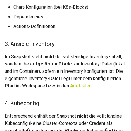
0.29.15
0.11.31
Chart-Konfiguration (bei K8s-Blocks)
Dependencies
0.29.14
0.11.30
Actions-Definitionen
0.29.13
0.11.29
3. Ansible-Inventory
0.29.12
0.11.28
Im Snapshot steht
nicht
der vollständige Inventory-Inhalt,
0.29.11
0.11.27
sondern die
aufgelösten Pfade
zur Inventory-Datei (lokal
und im Container), sofern ein Inventory konfiguriert ist. Die
0.29.10
0.11.26
eigentliche Inventory-Datei liegt unter dem konfigurierten
Pfad im Workspace bzw. in den
Artefakten
.
0.29.9
0.11.25
4. Kubeconfig
0.29.8
0.11.24
Entsprechend enthält der Snapshot
nicht
die vollständige
0.29.7
0.11.23
Kubeconfig (keine Cluster-Contexts oder Credentials
eingebettet), sondern nur die
Pfade
zur Kubeconfig-Datei.