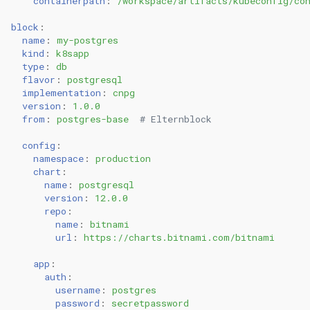
containerpath
:
/workspace/artifacts/kubeconfig/co
0.11.3
block
:
name
:
my-postgres
kind
:
k8sapp
0.11.2
type
:
db
flavor
:
postgresql
implementation
:
cnpg
0.11.1
version
:
1.0.0
from
:
postgres-base
# Elternblock
0.11.0
config
:
namespace
:
production
chart
:
name
:
postgresql
version
:
12.0.0
repo
:
name
:
bitnami
url
:
https://charts.bitnami.com/bitnami
app
:
auth
:
username
:
postgres
password
:
secretpassword