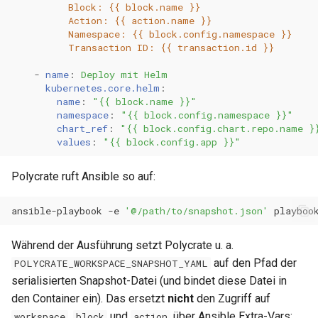
Block: {{ block.name }}
Action: {{ action.name }}
Namespace: {{ block.config.namespace }}
Transaction ID: {{ transaction.id }}
-
name
:
Deploy mit Helm
kubernetes.core.helm
:
name
:
"{{
block.name
}}"
namespace
:
"{{
block.config.namespace
}}"
chart_ref
:
"{{
block.config.chart.repo.name
}
values
:
"{{
block.config.app
}}"
Polycrate ruft Ansible so auf:
ansible-playbook
-e
'@/path/to/snapshot.json'
Während der Ausführung setzt Polycrate u. a.
auf den Pfad der
POLYCRATE_WORKSPACE_SNAPSHOT_YAML
serialisierten Snapshot-Datei (und bindet diese Datei in
den Container ein). Das ersetzt
nicht
den Zugriff auf
,
und
über Ansible Extra-Vars;
workspace
block
action