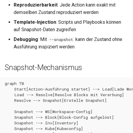
MCP Server
Loopback-Integration
4. Kubeconfig
i
Reproduzierbarkeit
: Jede Action kann exakt mit
Helper-Funktionen
Disaster Recovery
0.38.0
0.15.4
Deployment vs. StatefulSe
ServiceMonitor
Vulnerability Management
demselben Zustand reproduziert werden
t
Operator
Domains & DNS
5. Metadaten
Template-Injection
: Scripts und Playbooks können
Runbooks
0.37.2
0.15.3
App Labels
Plain Manifests
Intrusion Detection
i
auf Snapshot-Daten zugreifen
Snapshot-Struktur (Beispiel)
PolyHub
S3 Buckets & Object Storage
a
Troubleshooting
0.37.1
0.15.2
Chart-Helper
Cryptography
Debugging
: Mit
kann der Zustand ohne
--snapshot
Snapshot nutzen
Registry
Kubernetes Volumes
Ausführung inspiziert werden
l
0.37.0
0.15.1
Network Security
i
LoadBalancer
In Ansible-Playbooks
Snapshot-Mechanismus
0.36.0
0.15.0
SBOM
s
Snapshot inspizieren
PoPs & Provider
i
0.35.2
0.14.17
Capacity Management
graph TB

DataSources
Mit --snapshot Flag
    Start[Action-Ausführung startet] --> Load[Lade Wor
e
    Load --> Resolve[Resolve Blocks mit Vererbung]

0.35.1
0.14.16
Log Review
    Resolve --> Snapshot[Erstelle Snapshot]

r
Endpoint-Monitoring
Beispiel-Output
0.35.0
0.14.15
GDPR Art. 17
t
    Snapshot --> WS[Workspace-Config]

    Snapshot --> Block[Block-Config aufgelöst]

Snapshot und Protokollierung
Backup-Übersicht
    Snapshot --> Inv[Inventory]

0.34.2
0.14.14
FAQ
    Snapshot --> Kube[Kubeconfig]

Best Practices
Wartungen