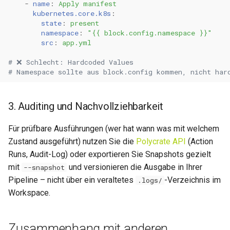
-
name
:
Apply manifest
kubernetes.core.k8s
:
state
:
present
namespace
:
"{{
block.config.namespace
}}"
src
:
app.yml
# ❌ Schlecht: Hardcoded Values
# Namespace sollte aus block.config kommen, nicht har
3. Auditing und Nachvollziehbarkeit
Für prüfbare Ausführungen (wer hat wann was mit welchem
Zustand ausgeführt) nutzen Sie die
Polycrate API
(Action
Runs, Audit-Log) oder exportieren Sie Snapshots gezielt
mit
und versionieren die Ausgabe in Ihrer
--snapshot
Pipeline – nicht über ein veraltetes
-Verzeichnis im
.logs/
Workspace.
Zusammenhang mit anderen