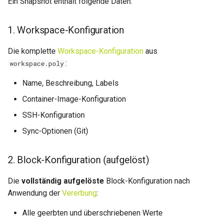
Ein Snapshot enthält folgende Daten:
0.30.6
0.14.3
Metriken & Prometheus-
1. Workspace-Konfiguration
Export
0.30.5
0.14.2
Die komplette
Workspace-Konfiguration
aus
Vorkonfigurierte Daten
0.30.4
0.14.1
:
workspace.poly
Management Commands
0.30.3
0.14.0
Name, Beschreibung, Labels
Container-Image-Konfiguration
0.30.2
0.13.2
SSH-Konfiguration
0.30.1
0.13.1
Sync-Optionen (Git)
0.30.0
0.13.0
2. Block-Konfiguration (aufgelöst)
0.29.17
0.12.1
Die
vollständig aufgelöste
Block-Konfiguration nach
Anwendung der
Vererbung
:
0.29.16
0.12.0
Alle geerbten und überschriebenen Werte