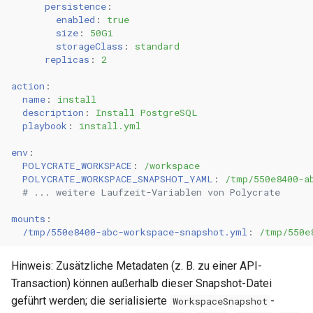
persistence
:
enabled
:
true
size
:
50Gi
storageClass
:
standard
replicas
:
2
action
:
name
:
install
description
:
Install PostgreSQL
playbook
:
install.yml
env
:
POLYCRATE_WORKSPACE
:
/workspace
POLYCRATE_WORKSPACE_SNAPSHOT_YAML
:
/tmp/550e8400-a
# ... weitere Laufzeit-Variablen von Polycrate
mounts
:
/tmp/550e8400-abc-workspace-snapshot.yml
:
/tmp/550e
Hinweis: Zusätzliche Metadaten (z. B. zu einer API-
Transaction) können außerhalb dieser Snapshot-Datei
geführt werden; die serialisierte
-
WorkspaceSnapshot