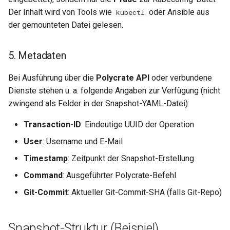
0.29.6
0.11.22
Der Inhalt wird von Tools wie
oder Ansible aus
kubectl
der gemounteten Datei gelesen.
0.29.5
0.11.21
0.29.4
0.11.20
5. Metadaten
0.29.3
0.11.19
Bei Ausführung über die
Polycrate API
oder verbundene
Dienste stehen u. a. folgende Angaben zur Verfügung (nicht
0.29.2
0.11.18
zwingend als Felder in der Snapshot-YAML-Datei):
Transaction-ID
: Eindeutige UUID der Operation
0.29.1
0.11.17
User
: Username und E-Mail
0.29.0
0.11.16
Timestamp
: Zeitpunkt der Snapshot-Erstellung
Command
: Ausgeführter Polycrate-Befehl
0.28.0
0.11.15
Git-Commit
: Aktueller Git-Commit-SHA (falls Git-Repo)
0.11.14
Snapshot-Struktur (Beispiel)
0.11.13