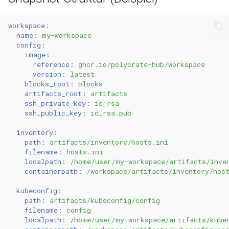
0.11.12
workspace
:
name
:
my-workspace
config
:
0.11.11
image
:
reference
:
ghcr.io/polycrate-hub/workspace
0.11.10
version
:
latest
blocks_root
:
blocks
artifacts_root
:
artifacts
0.11.9
ssh_private_key
:
id_rsa
ssh_public_key
:
id_rsa.pub
0.11.8
inventory
:
path
:
artifacts/inventory/hosts.ini
0.11.7
filename
:
hosts.ini
localpath
:
/home/user/my-workspace/artifacts/inve
containerpath
:
/workspace/artifacts/inventory/hos
0.11.6
kubeconfig
:
0.11.5
path
:
artifacts/kubeconfig/config
filename
:
config
localpath
:
/home/user/my-workspace/artifacts/kube
0.11.4